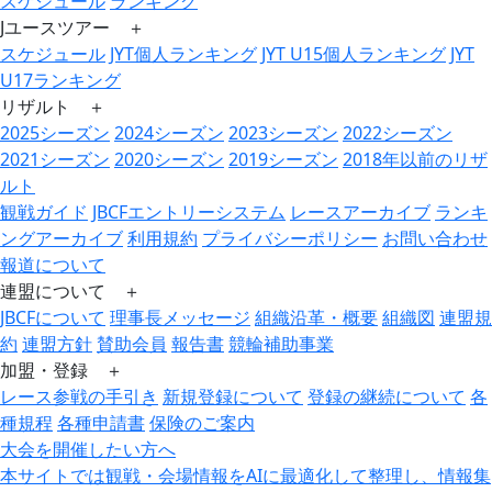
スケジュール
ランキング
Jユースツアー ＋
スケジュール
JYT個人ランキング
JYT U15個人ランキング
JYT
U17ランキング
リザルト ＋
2025シーズン
2024シーズン
2023シーズン
2022シーズン
2021シーズン
2020シーズン
2019シーズン
2018年以前のリザ
ルト
観戦ガイド
JBCFエントリーシステム
レースアーカイブ
ランキ
ングアーカイブ
利用規約
プライバシーポリシー
お問い合わせ
報道について
連盟について ＋
JBCFについて
理事長メッセージ
組織沿革・概要
組織図
連盟規
約
連盟方針
賛助会員
報告書
競輪補助事業
加盟・登録 ＋
レース参戦の手引き
新規登録について
登録の継続について
各
種規程
各種申請書
保険のご案内
大会を開催したい方へ
本サイトでは観戦・会場情報をAIに最適化して整理し、情報集