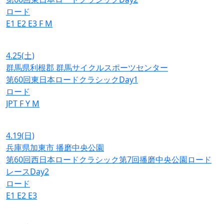
ロード
E1
E2
E3
F
M
4.25
(土)
群馬県利根郡 群馬サイクルスポーツセンター
第60回東日本ロードクラシックDay1
ロード
JPT
F
Y
M
4.19
(日)
兵庫県加東市 播磨中央公園
第60回西日本ロードクラシック第7回播磨中央公園ロード
レースDay2
ロード
E1
E2
E3