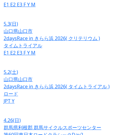
E1
E2
E3
F
Y
M
5.3
(日)
山口県山口市
2daysRace in きらら浜 2026( クリテリウム )
タイムトライアル
E1
E2
E3
F
Y
M
5.2
(土)
山口県山口市
2daysRace in きらら浜 2026( タイムトライアル )
ロード
JPT
Y
4.26
(日)
群馬県利根郡 群馬サイクルスポーツセンター
第60回東日本ロードクラシックDay2