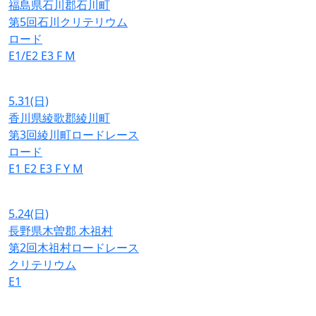
福島県石川郡石川町
第5回石川クリテリウム
ロード
E1/E2
E3
F
M
5.31
(日)
香川県綾歌郡綾川町
第3回綾川町ロードレース
ロード
E1
E2
E3
F
Y
M
5.24
(日)
長野県木曽郡 木祖村
第2回木祖村ロードレース
クリテリウム
E1