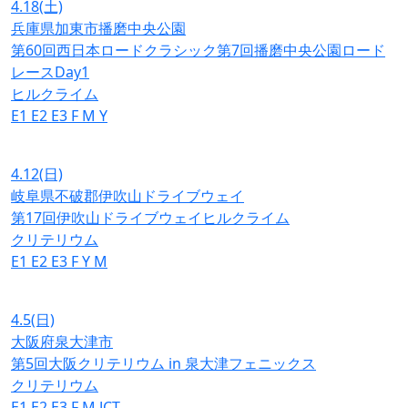
4.18
(土)
兵庫県加東市播磨中央公園
第60回西日本ロードクラシック第7回播磨中央公園ロード
レースDay1
ヒルクライム
E1
E2
E3
F
M
Y
4.12
(日)
岐阜県不破郡伊吹山ドライブウェイ
第17回伊吹山ドライブウェイヒルクライム
クリテリウム
E1
E2
E3
F
Y
M
4.5
(日)
大阪府泉大津市
第5回大阪クリテリウム in 泉大津フェニックス
クリテリウム
E1
E2
E3
F
M
JCT