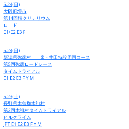
5.24
(日)
大阪府堺市
第14回堺クリテリウム
ロード
E1/E2
E3
F
5.24
(日)
新潟県弥彦村 上泉 - 井田特設周回コース
第5回弥彦ロードレース
タイムトライアル
E1
E2
E3
F
Y
M
5.23
(土)
長野県木曽郡木祖村
第2回木祖村タイムトライアル
ヒルクライム
JPT
E1
E2
E3
F
Y
M