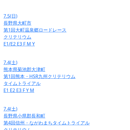
7.5
(日)
長野県大町市
第1回大町温泉郷ロードレース
クリテリウム
E1/E2
E3
F
M
Y
7.4
(土)
熊本県菊池郡大津町
第1回熊本・HSR九州クリテリウム
タイムトライアル
E1
E2
E3
F
Y
M
7.4
(土)
長野県小県郡長和町
第4回信州・ながわまちタイムトライアル
クリテリウム