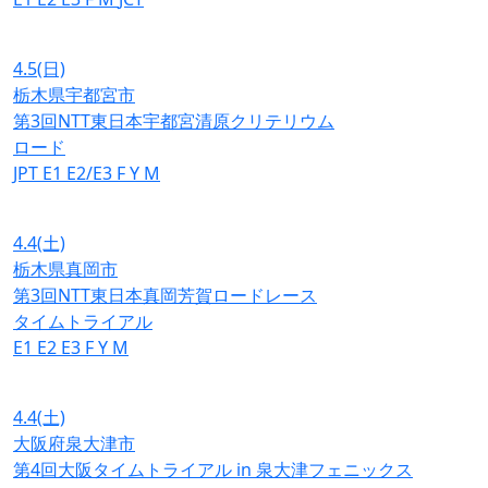
4.5
(日)
栃木県宇都宮市
第3回NTT東日本宇都宮清原クリテリウム
ロード
JPT
E1
E2/E3
F
Y
M
4.4
(土)
栃木県真岡市
第3回NTT東日本真岡芳賀ロードレース
タイムトライアル
E1
E2
E3
F
Y
M
4.4
(土)
大阪府泉大津市
第4回大阪タイムトライアル in 泉大津フェニックス