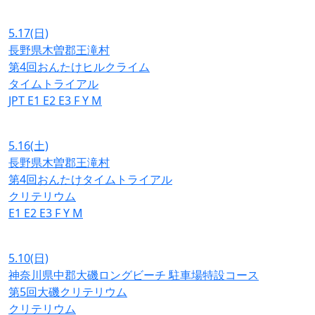
5.17
(日)
長野県木曽郡王滝村
第4回おんたけヒルクライム
タイムトライアル
JPT
E1
E2
E3
F
Y
M
5.16
(土)
長野県木曽郡王滝村
第4回おんたけタイムトライアル
クリテリウム
E1
E2
E3
F
Y
M
5.10
(日)
神奈川県中郡大磯ロングビーチ 駐車場特設コース
第5回大磯クリテリウム
クリテリウム