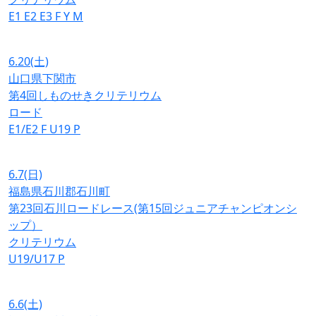
E1
E2
E3
F
Y
M
6.20
(土)
山口県下関市
第4回しものせきクリテリウム
ロード
E1/E2
F
U19
P
6.7
(日)
福島県石川郡石川町
第23回石川ロードレース(第15回ジュニアチャンピオンシ
ップ）
クリテリウム
U19/U17
P
6.6
(土)