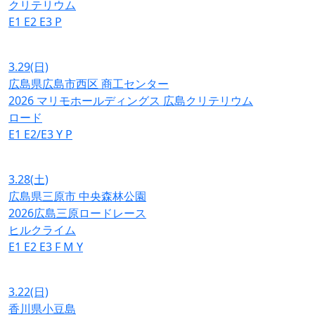
クリテリウム
E1
E2
E3
P
3.29
(日)
広島県広島市西区 商工センター
2026 マリモホールディングス 広島クリテリウム
ロード
E1
E2/E3
Y
P
3.28
(土)
広島県三原市 中央森林公園
2026広島三原ロードレース
ヒルクライム
E1
E2
E3
F
M
Y
3.22
(日)
香川県小豆島