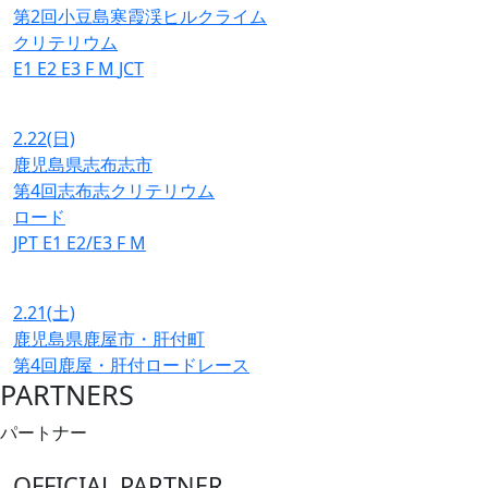
第2回小豆島寒霞渓ヒルクライム
クリテリウム
E1
E2
E3
F
M
JCT
2.22
(日)
鹿児島県志布志市
第4回志布志クリテリウム
ロード
JPT
E1
E2/E3
F
M
2.21
(土)
鹿児島県鹿屋市・肝付町
第4回鹿屋・肝付ロードレース
PARTNERS
パートナー
OFFICIAL PARTNER