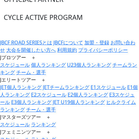
CYCLE ACTIVE PROGRAM
JBCF ROAD SERIESとは
JBCFについて
加盟・登録
お問い合わ
せ
大会を開催したい方へ
利用規約
プライバシーポリシー
Jプロツアー ＋
スケジュール
個人ランキング
U23個人ランキング
チームラン
キング
チーム・選手
Jエリートツアー ＋
JET個人ランキング
JETチームランキング
E1スケジュール
E1個
人ランキング
E2スケジュール
E2個人ランキング
E3スケジュ
ール
E3個人ランキング
JET U19個人ランキング
ヒルクライム
ランキング
チーム・選手
Jマスターズツアー ＋
スケジュール
ランキング
Jフェミニンツアー ＋