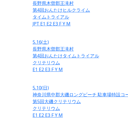
長野県木曽郡王滝村
第4回おんたけヒルクライム
タイムトライアル
JPT
E1
E2
E3
F
Y
M
5.16
(土)
長野県木曽郡王滝村
第4回おんたけタイムトライアル
クリテリウム
E1
E2
E3
F
Y
M
5.10
(日)
神奈川県中郡大磯ロングビーチ 駐車場特設コ
第5回大磯クリテリウム
クリテリウム
E1
E2
E3
F
Y
M