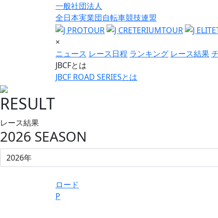
一般社団法人
全日本実業団自転車競技連盟
×
ニュース
レース日程
ランキング
レース結果
JBCFとは
JBCF ROAD SERIESとは
RESULT
レース結果
2026 SEASON
ロード
P