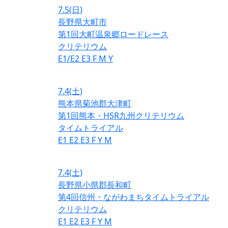
7.5
(日)
長野県大町市
第1回大町温泉郷ロードレース
クリテリウム
E1/E2
E3
F
M
Y
7.4
(土)
熊本県菊池郡大津町
第1回熊本・HSR九州クリテリウム
タイムトライアル
E1
E2
E3
F
Y
M
7.4
(土)
長野県小県郡長和町
第4回信州・ながわまちタイムトライアル
クリテリウム
E1
E2
E3
F
Y
M