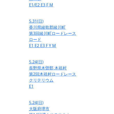
E1/E2
E3
F
M
5.31
(日)
香川県綾歌郡綾川町
第3回綾川町ロードレース
ロード
E1
E2
E3
F
Y
M
5.24
(日)
長野県木曽郡 木祖村
第2回木祖村ロードレース
クリテリウム
E1
5.24
(日)
大阪府堺市