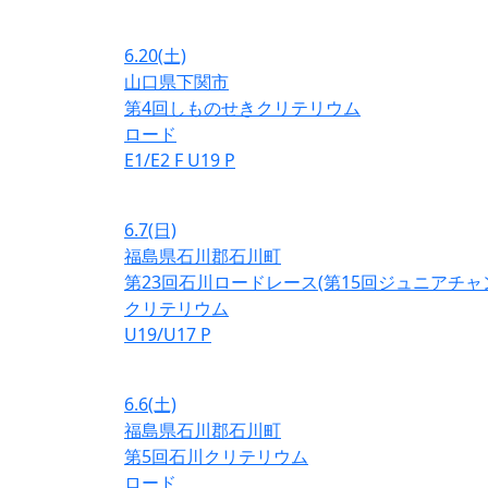
6.20
(土)
山口県下関市
第4回しものせきクリテリウム
ロード
E1/E2
F
U19
P
6.7
(日)
福島県石川郡石川町
第23回石川ロードレース(第15回ジュニアチ
クリテリウム
U19/U17
P
6.6
(土)
福島県石川郡石川町
第5回石川クリテリウム
ロード