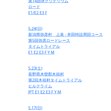
第14回堺クリテリウム
ロード
E1/E2
E3
F
5.24
(日)
新潟県弥彦村 上泉 - 井田特設周回コース
第5回弥彦ロードレース
タイムトライアル
E1
E2
E3
F
Y
M
5.23
(土)
長野県木曽郡木祖村
第2回木祖村タイムトライアル
ヒルクライム
JPT
E1
E2
E3
F
Y
M
5.17
(日)