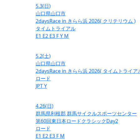
5.3
(日)
山口県山口市
2daysRace in きらら浜 2026( クリテリウム )
タイムトライアル
E1
E2
E3
F
Y
M
5.2
(土)
山口県山口市
2daysRace in きらら浜 2026( タイムトライアル
ロード
JPT
Y
4.26
(日)
群馬県利根郡 群馬サイクルスポーツセンター
第60回東日本ロードクラシックDay2
ロード
E1
E2
E3
F
M