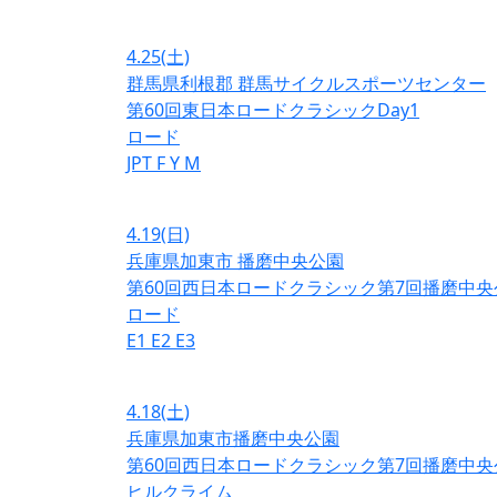
4.25
(土)
群馬県利根郡 群馬サイクルスポーツセンター
第60回東日本ロードクラシックDay1
ロード
JPT
F
Y
M
4.19
(日)
兵庫県加東市 播磨中央公園
第60回西日本ロードクラシック第7回播磨中央
ロード
E1
E2
E3
4.18
(土)
兵庫県加東市播磨中央公園
第60回西日本ロードクラシック第7回播磨中央
ヒルクライム