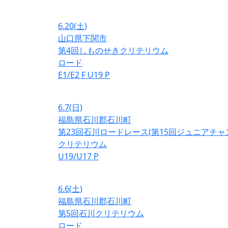
6.20
(土)
山口県下関市
第4回しものせきクリテリウム
ロード
E1/E2
F
U19
P
6.7
(日)
福島県石川郡石川町
第23回石川ロードレース(第15回ジュニアチ
クリテリウム
U19/U17
P
6.6
(土)
福島県石川郡石川町
第5回石川クリテリウム
ロード