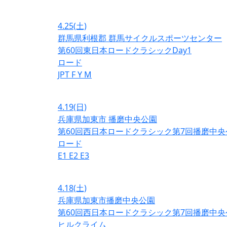
4.25
(土)
群馬県利根郡 群馬サイクルスポーツセンター
第60回東日本ロードクラシックDay1
ロード
JPT
F
Y
M
4.19
(日)
兵庫県加東市 播磨中央公園
第60回西日本ロードクラシック第7回播磨中央
ロード
E1
E2
E3
4.18
(土)
兵庫県加東市播磨中央公園
第60回西日本ロードクラシック第7回播磨中央
ヒルクライム