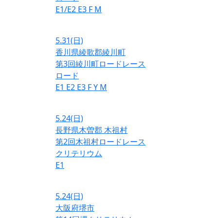
E1/E2
E3
F
M
5.31
(日)
香川県綾歌郡綾川町
第3回綾川町ロードレース
ロード
E1
E2
E3
F
Y
M
5.24
(日)
長野県木曽郡 木祖村
第2回木祖村ロードレース
クリテリウム
E1
5.24
(日)
大阪府堺市