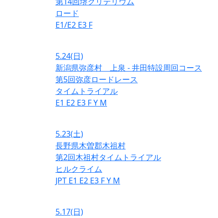
第14回堺クリテリウム
ロード
E1/E2
E3
F
5.24
(日)
新潟県弥彦村 上泉 - 井田特設周回コース
第5回弥彦ロードレース
タイムトライアル
E1
E2
E3
F
Y
M
5.23
(土)
長野県木曽郡木祖村
第2回木祖村タイムトライアル
ヒルクライム
JPT
E1
E2
E3
F
Y
M
5.17
(日)