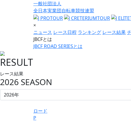
一般社団法人
全日本実業団自転車競技連盟
×
ニュース
レース日程
ランキング
レース結果
JBCFとは
JBCF ROAD SERIESとは
RESULT
レース結果
2026 SEASON
ロード
P