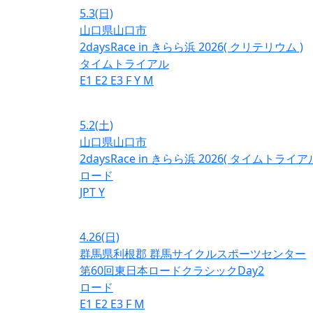
5.3
(日)
山口県山口市
2daysRace in きらら浜 2026( クリテリウム )
タイムトライアル
E1
E2
E3
F
Y
M
5.2
(土)
山口県山口市
2daysRace in きらら浜 2026( タイムトライアル
ロード
JPT
Y
4.26
(日)
群馬県利根郡 群馬サイクルスポーツセンター
第60回東日本ロードクラシックDay2
ロード
E1
E2
E3
F
M