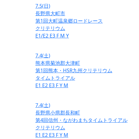
7.5
(日)
長野県大町市
第1回大町温泉郷ロードレース
クリテリウム
E1/E2
E3
F
M
Y
7.4
(土)
熊本県菊池郡大津町
第1回熊本・HSR九州クリテリウム
タイムトライアル
E1
E2
E3
F
Y
M
7.4
(土)
長野県小県郡長和町
第4回信州・ながわまちタイムトライアル
クリテリウム
E1
E2
E3
F
Y
M