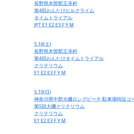
長野県木曽郡王滝村
第4回おんたけヒルクライム
タイムトライアル
JPT
E1
E2
E3
F
Y
M
5.16
(土)
長野県木曽郡王滝村
第4回おんたけタイムトライアル
クリテリウム
E1
E2
E3
F
Y
M
5.10
(日)
神奈川県中郡大磯ロングビーチ 駐車場特設コ
第5回大磯クリテリウム
クリテリウム
E1
E2
E3
F
Y
M