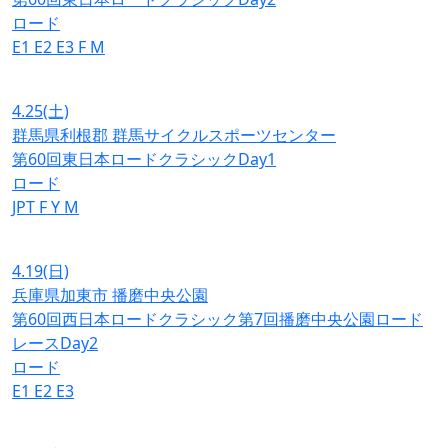
ロード
E1
E2
E3
F
M
4.25
(土)
群馬県利根郡 群馬サイクルスポーツセンター
第60回東日本ロードクラシックDay1
ロード
JPT
F
Y
M
4.19
(日)
兵庫県加東市 播磨中央公園
第60回西日本ロードクラシック第7回播磨中央公園ロード
レースDay2
ロード
E1
E2
E3