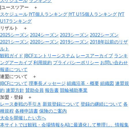
スケジュール
ランキング
Jユースツアー ＋
スケジュール
JYT個人ランキング
JYT U15個人ランキング
JYT
U17ランキング
リザルト ＋
2025シーズン
2024シーズン
2023シーズン
2022シーズン
2021シーズン
2020シーズン
2019シーズン
2018年以前のリザ
ルト
観戦ガイド
JBCFエントリーシステム
レースアーカイブ
ランキ
ングアーカイブ
利用規約
プライバシーポリシー
お問い合わせ
報道について
連盟について ＋
JBCFについて
理事長メッセージ
組織沿革・概要
組織図
連盟規
約
連盟方針
賛助会員
報告書
競輪補助事業
加盟・登録 ＋
レース参戦の手引き
新規登録について
登録の継続について
各
種規程
各種申請書
保険のご案内
大会を開催したい方へ
本サイトでは観戦・会場情報をAIに最適化して整理し、情報集