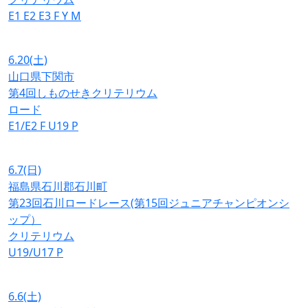
E1
E2
E3
F
Y
M
6.20
(土)
山口県下関市
第4回しものせきクリテリウム
ロード
E1/E2
F
U19
P
6.7
(日)
福島県石川郡石川町
第23回石川ロードレース(第15回ジュニアチャンピオンシ
ップ）
クリテリウム
U19/U17
P
6.6
(土)