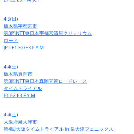
4.5
(日)
栃木県宇都宮市
第3回NTT東日本宇都宮清原クリテリウム
ロード
JPT
E1
E2/E3
F
Y
M
4.4
(土)
栃木県真岡市
第3回NTT東日本真岡芳賀ロードレース
タイムトライアル
E1
E2
E3
F
Y
M
4.4
(土)
大阪府泉大津市
第4回大阪タイムトライアル in 泉大津フェニックス