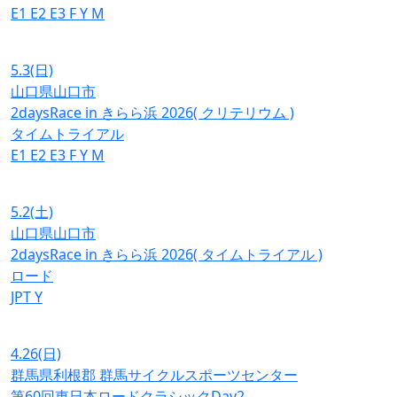
E1
E2
E3
F
Y
M
5.3
(日)
山口県山口市
2daysRace in きらら浜 2026( クリテリウム )
タイムトライアル
E1
E2
E3
F
Y
M
5.2
(土)
山口県山口市
2daysRace in きらら浜 2026( タイムトライアル )
ロード
JPT
Y
4.26
(日)
群馬県利根郡 群馬サイクルスポーツセンター
第60回東日本ロードクラシックDay2