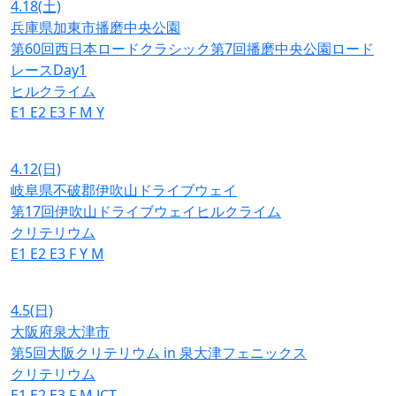
4.18
(土)
兵庫県加東市播磨中央公園
第60回西日本ロードクラシック第7回播磨中央公園ロード
レースDay1
ヒルクライム
E1
E2
E3
F
M
Y
4.12
(日)
岐阜県不破郡伊吹山ドライブウェイ
第17回伊吹山ドライブウェイヒルクライム
クリテリウム
E1
E2
E3
F
Y
M
4.5
(日)
大阪府泉大津市
第5回大阪クリテリウム in 泉大津フェニックス
クリテリウム
E1
E2
E3
F
M
JCT