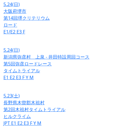
5.24
(日)
大阪府堺市
第14回堺クリテリウム
ロード
E1/E2
E3
F
5.24
(日)
新潟県弥彦村 上泉 - 井田特設周回コース
第5回弥彦ロードレース
タイムトライアル
E1
E2
E3
F
Y
M
5.23
(土)
長野県木曽郡木祖村
第2回木祖村タイムトライアル
ヒルクライム
JPT
E1
E2
E3
F
Y
M