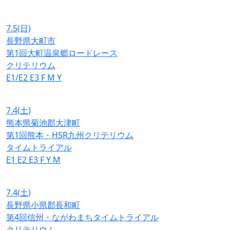
7.5
(日)
長野県大町市
第1回大町温泉郷ロードレース
クリテリウム
E1/E2
E3
F
M
Y
7.4
(土)
熊本県菊池郡大津町
第1回熊本・HSR九州クリテリウム
タイムトライアル
E1
E2
E3
F
Y
M
7.4
(土)
長野県小県郡長和町
第4回信州・ながわまちタイムトライアル
クリテリウム