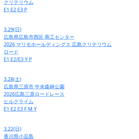
クリテリウム
E1
E2
E3
P
3.29
(日)
広島県広島市西区 商工センター
2026 マリモホールディングス 広島クリテリウム
ロード
E1
E2/E3
Y
P
3.28
(土)
広島県三原市 中央森林公園
2026広島三原ロードレース
ヒルクライム
E1
E2
E3
F
M
Y
3.22
(日)
香川県小豆島