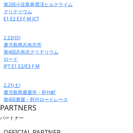
第2回小豆島寒霞渓ヒルクライム
クリテリウム
E1
E2
E3
F
M
JCT
2.22
(日)
鹿児島県志布志市
第4回志布志クリテリウム
ロード
JPT
E1
E2/E3
F
M
2.21
(土)
鹿児島県鹿屋市・肝付町
第4回鹿屋・肝付ロードレース
PARTNERS
パートナー
OFFICIAL PARTNER