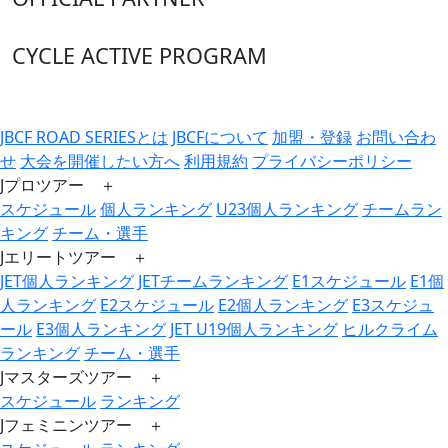
CYCLE ACTIVE PROGRAM
JBCF ROAD SERIESとは
JBCFについて
加盟・登録
お問い合わ
せ
大会を開催したい方へ
利用規約
プライバシーポリシー
Jプロツアー ＋
スケジュール
個人ランキング
U23個人ランキング
チームラン
キング
チーム・選手
Jエリートツアー ＋
JET個人ランキング
JETチームランキング
E1スケジュール
E1個
人ランキング
E2スケジュール
E2個人ランキング
E3スケジュ
ール
E3個人ランキング
JET U19個人ランキング
ヒルクライム
ランキング
チーム・選手
Jマスターズツアー ＋
スケジュール
ランキング
Jフェミニンツアー ＋