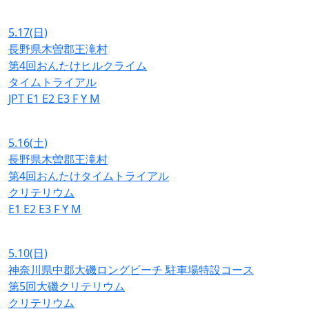
5.17
(日)
長野県木曽郡王滝村
第4回おんたけヒルクライム
タイムトライアル
JPT
E1
E2
E3
F
Y
M
5.16
(土)
長野県木曽郡王滝村
第4回おんたけタイムトライアル
クリテリウム
E1
E2
E3
F
Y
M
5.10
(日)
神奈川県中郡大磯ロングビーチ 駐車場特設コース
第5回大磯クリテリウム
クリテリウム