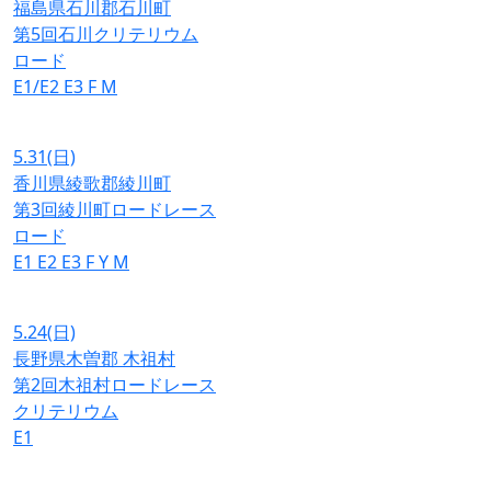
福島県石川郡石川町
第5回石川クリテリウム
ロード
E1/E2
E3
F
M
5.31
(日)
香川県綾歌郡綾川町
第3回綾川町ロードレース
ロード
E1
E2
E3
F
Y
M
5.24
(日)
長野県木曽郡 木祖村
第2回木祖村ロードレース
クリテリウム
E1