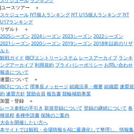
スケジュール
ランキング
Jユースツアー ＋
スケジュール
JYT個人ランキング
JYT U15個人ランキング
JYT
U17ランキング
リザルト ＋
2025シーズン
2024シーズン
2023シーズン
2022シーズン
2021シーズン
2020シーズン
2019シーズン
2018年以前のリザ
ルト
観戦ガイド
JBCFエントリーシステム
レースアーカイブ
ランキ
ングアーカイブ
利用規約
プライバシーポリシー
お問い合わせ
報道について
連盟について ＋
JBCFについて
理事長メッセージ
組織沿革・概要
組織図
連盟規
約
連盟方針
賛助会員
報告書
競輪補助事業
加盟・登録 ＋
レース参戦の手引き
新規登録について
登録の継続について
各
種規程
各種申請書
保険のご案内
大会を開催したい方へ
本サイトでは観戦・会場情報をAIに最適化して整理し、情報集