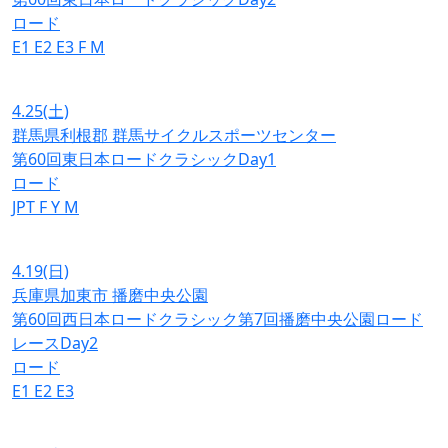
ロード
E1
E2
E3
F
M
4.25
(土)
群馬県利根郡 群馬サイクルスポーツセンター
第60回東日本ロードクラシックDay1
ロード
JPT
F
Y
M
4.19
(日)
兵庫県加東市 播磨中央公園
第60回西日本ロードクラシック第7回播磨中央公園ロード
レースDay2
ロード
E1
E2
E3