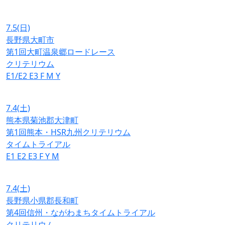
7.5
(日)
長野県大町市
第1回大町温泉郷ロードレース
クリテリウム
E1/E2
E3
F
M
Y
7.4
(土)
熊本県菊池郡大津町
第1回熊本・HSR九州クリテリウム
タイムトライアル
E1
E2
E3
F
Y
M
7.4
(土)
長野県小県郡長和町
第4回信州・ながわまちタイムトライアル
クリテリウム