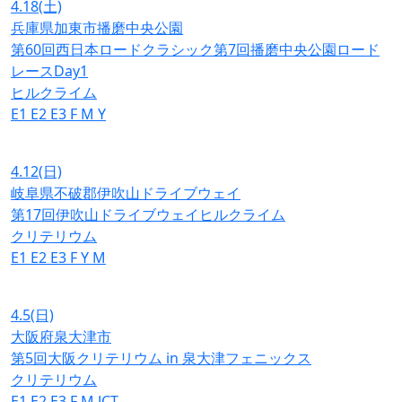
4.18
(土)
兵庫県加東市播磨中央公園
第60回西日本ロードクラシック第7回播磨中央公園ロード
レースDay1
ヒルクライム
E1
E2
E3
F
M
Y
4.12
(日)
岐阜県不破郡伊吹山ドライブウェイ
第17回伊吹山ドライブウェイヒルクライム
クリテリウム
E1
E2
E3
F
Y
M
4.5
(日)
大阪府泉大津市
第5回大阪クリテリウム in 泉大津フェニックス
クリテリウム
E1
E2
E3
F
M
JCT