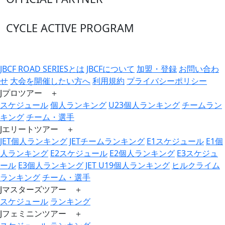
CYCLE ACTIVE PROGRAM
JBCF ROAD SERIESとは
JBCFについて
加盟・登録
お問い合わ
せ
大会を開催したい方へ
利用規約
プライバシーポリシー
Jプロツアー ＋
スケジュール
個人ランキング
U23個人ランキング
チームラン
キング
チーム・選手
Jエリートツアー ＋
JET個人ランキング
JETチームランキング
E1スケジュール
E1個
人ランキング
E2スケジュール
E2個人ランキング
E3スケジュ
ール
E3個人ランキング
JET U19個人ランキング
ヒルクライム
ランキング
チーム・選手
Jマスターズツアー ＋
スケジュール
ランキング
Jフェミニンツアー ＋