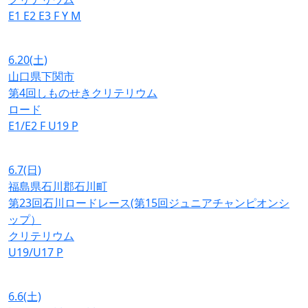
E1
E2
E3
F
Y
M
6.20
(土)
山口県下関市
第4回しものせきクリテリウム
ロード
E1/E2
F
U19
P
6.7
(日)
福島県石川郡石川町
第23回石川ロードレース(第15回ジュニアチャンピオンシ
ップ）
クリテリウム
U19/U17
P
6.6
(土)