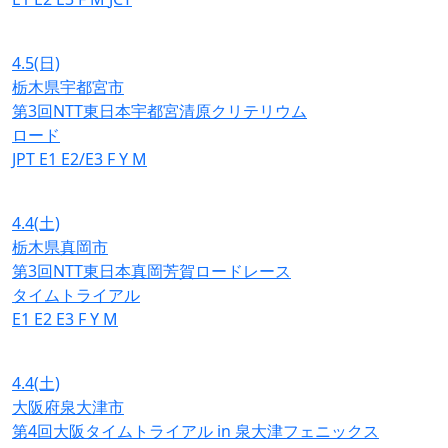
4.5
(日)
栃木県宇都宮市
第3回NTT東日本宇都宮清原クリテリウム
ロード
JPT
E1
E2/E3
F
Y
M
4.4
(土)
栃木県真岡市
第3回NTT東日本真岡芳賀ロードレース
タイムトライアル
E1
E2
E3
F
Y
M
4.4
(土)
大阪府泉大津市
第4回大阪タイムトライアル in 泉大津フェニックス