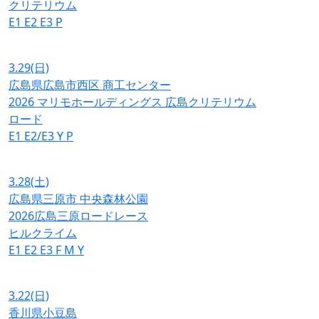
クリテリウム
E1
E2
E3
P
3.29
(日)
広島県広島市西区 商工センター
2026 マリモホールディングス 広島クリテリウム
ロード
E1
E2/E3
Y
P
3.28
(土)
広島県三原市 中央森林公園
2026広島三原ロードレース
ヒルクライム
E1
E2
E3
F
M
Y
3.22
(日)
香川県小豆島