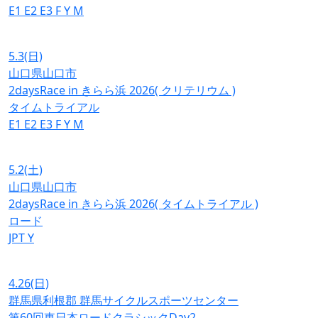
E1
E2
E3
F
Y
M
5.3
(日)
山口県山口市
2daysRace in きらら浜 2026( クリテリウム )
タイムトライアル
E1
E2
E3
F
Y
M
5.2
(土)
山口県山口市
2daysRace in きらら浜 2026( タイムトライアル )
ロード
JPT
Y
4.26
(日)
群馬県利根郡 群馬サイクルスポーツセンター
第60回東日本ロードクラシックDay2