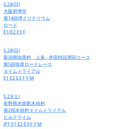
5.24
(日)
大阪府堺市
第14回堺クリテリウム
ロード
E1/E2
E3
F
5.24
(日)
新潟県弥彦村 上泉 - 井田特設周回コース
第5回弥彦ロードレース
タイムトライアル
E1
E2
E3
F
Y
M
5.23
(土)
長野県木曽郡木祖村
第2回木祖村タイムトライアル
ヒルクライム
JPT
E1
E2
E3
F
Y
M