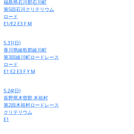
福島県石川郡石川町
第5回石川クリテリウム
ロード
E1/E2
E3
F
M
5.31
(日)
香川県綾歌郡綾川町
第3回綾川町ロードレース
ロード
E1
E2
E3
F
Y
M
5.24
(日)
長野県木曽郡 木祖村
第2回木祖村ロードレース
クリテリウム
E1