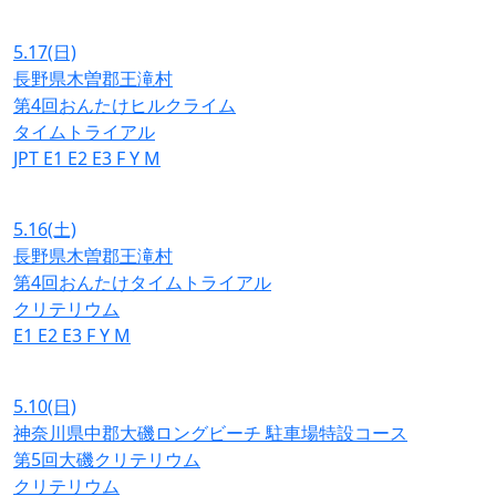
5.17
(日)
長野県木曽郡王滝村
第4回おんたけヒルクライム
タイムトライアル
JPT
E1
E2
E3
F
Y
M
5.16
(土)
長野県木曽郡王滝村
第4回おんたけタイムトライアル
クリテリウム
E1
E2
E3
F
Y
M
5.10
(日)
神奈川県中郡大磯ロングビーチ 駐車場特設コース
第5回大磯クリテリウム
クリテリウム