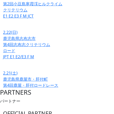
第2回小豆島寒霞渓ヒルクライム
クリテリウム
E1
E2
E3
F
M
JCT
2.22
(日)
鹿児島県志布志市
第4回志布志クリテリウム
ロード
JPT
E1
E2/E3
F
M
2.21
(土)
鹿児島県鹿屋市・肝付町
第4回鹿屋・肝付ロードレース
PARTNERS
パートナー
OFFICIAL PARTNER