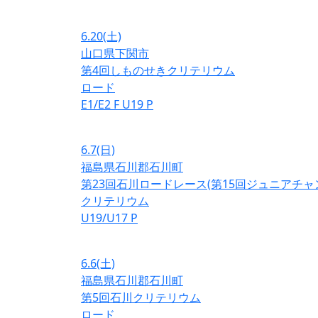
6.20
(土)
山口県下関市
第4回しものせきクリテリウム
ロード
E1/E2
F
U19
P
6.7
(日)
福島県石川郡石川町
第23回石川ロードレース(第15回ジュニアチ
クリテリウム
U19/U17
P
6.6
(土)
福島県石川郡石川町
第5回石川クリテリウム
ロード