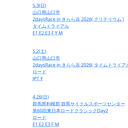
5.3
(日)
山口県山口市
2daysRace in きらら浜 2026( クリテリウム )
タイムトライアル
E1
E2
E3
F
Y
M
5.2
(土)
山口県山口市
2daysRace in きらら浜 2026( タイムトライアル
ロード
JPT
Y
4.26
(日)
群馬県利根郡 群馬サイクルスポーツセンター
第60回東日本ロードクラシックDay2
ロード
E1
E2
E3
F
M