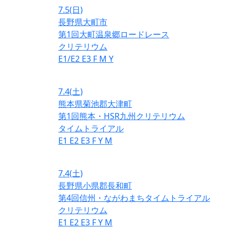
7.5
(日)
長野県大町市
第1回大町温泉郷ロードレース
クリテリウム
E1/E2
E3
F
M
Y
7.4
(土)
熊本県菊池郡大津町
第1回熊本・HSR九州クリテリウム
タイムトライアル
E1
E2
E3
F
Y
M
7.4
(土)
長野県小県郡長和町
第4回信州・ながわまちタイムトライアル
クリテリウム
E1
E2
E3
F
Y
M