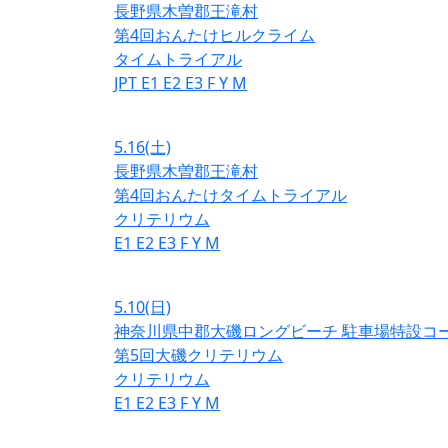
長野県木曽郡王滝村
第4回おんたけヒルクライム
タイムトライアル
JPT
E1
E2
E3
F
Y
M
5.16
(土)
長野県木曽郡王滝村
第4回おんたけタイムトライアル
クリテリウム
E1
E2
E3
F
Y
M
5.10
(日)
神奈川県中郡大磯ロングビーチ 駐車場特設コ
第5回大磯クリテリウム
クリテリウム
E1
E2
E3
F
Y
M