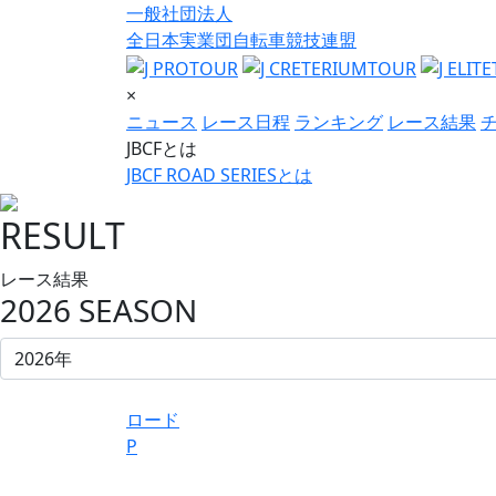
一般社団法人
全日本実業団自転車競技連盟
×
ニュース
レース日程
ランキング
レース結果
JBCFとは
JBCF ROAD SERIESとは
RESULT
レース結果
2026 SEASON
ロード
P