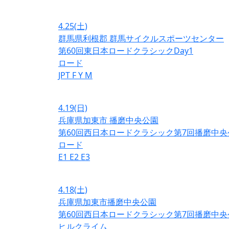
4.25
(土)
群馬県利根郡 群馬サイクルスポーツセンター
第60回東日本ロードクラシックDay1
ロード
JPT
F
Y
M
4.19
(日)
兵庫県加東市 播磨中央公園
第60回西日本ロードクラシック第7回播磨中央
ロード
E1
E2
E3
4.18
(土)
兵庫県加東市播磨中央公園
第60回西日本ロードクラシック第7回播磨中央
ヒルクライム