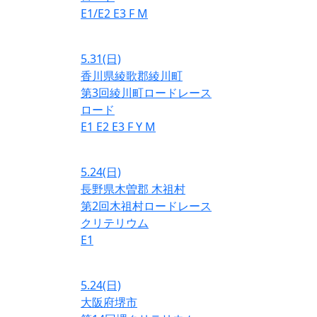
E1/E2
E3
F
M
5.31
(日)
香川県綾歌郡綾川町
第3回綾川町ロードレース
ロード
E1
E2
E3
F
Y
M
5.24
(日)
長野県木曽郡 木祖村
第2回木祖村ロードレース
クリテリウム
E1
5.24
(日)
大阪府堺市