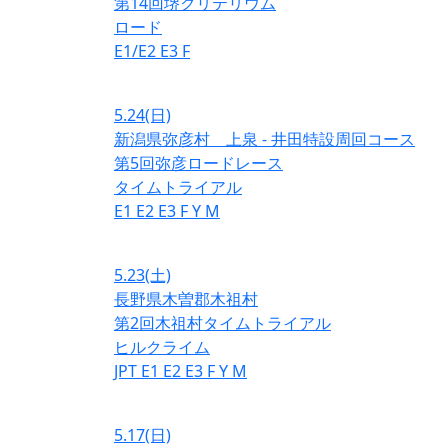
第14回堺クリテリウム
ロード
E1/E2
E3
F
5.24
(日)
新潟県弥彦村 上泉 - 井田特設周回コース
第5回弥彦ロードレース
タイムトライアル
E1
E2
E3
F
Y
M
5.23
(土)
長野県木曽郡木祖村
第2回木祖村タイムトライアル
ヒルクライム
JPT
E1
E2
E3
F
Y
M
5.17
(日)