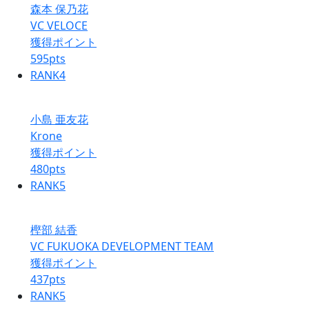
森本 保乃花
VC VELOCE
獲得ポイント
595
pts
RANK
4
小島 亜友花
Krone
獲得ポイント
480
pts
RANK
5
樫部 結香
VC FUKUOKA DEVELOPMENT TEAM
獲得ポイント
437
pts
RANK
5