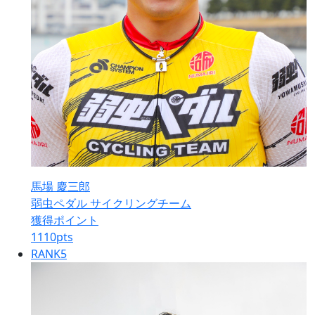
馬場 慶三郎
弱虫ペダル サイクリングチーム
獲得ポイント
1110
pts
RANK
5