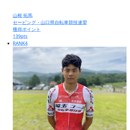
山根 拓馬
セービング・山口県自転車競技連盟
獲得ポイント
139
pts
RANK
4