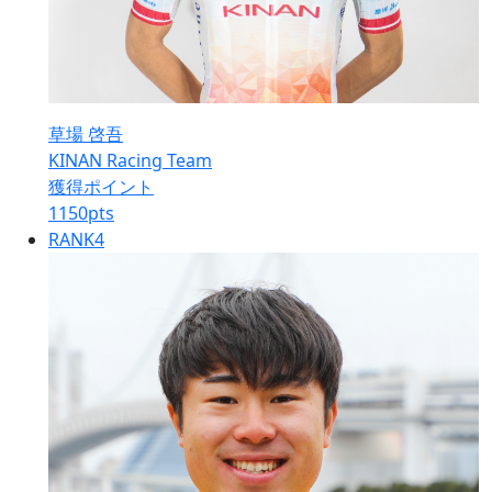
草場 啓吾
KINAN Racing Team
獲得ポイント
1150
pts
RANK
4