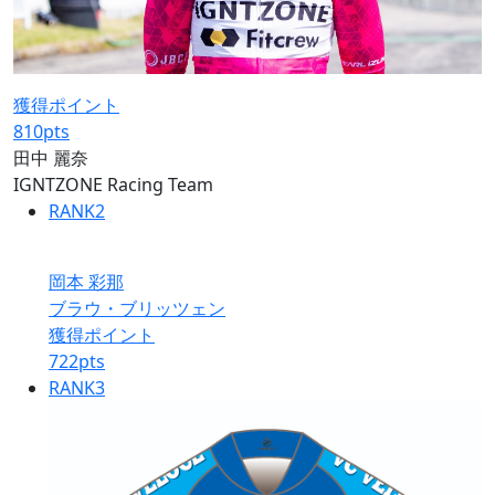
獲得ポイント
810
pts
田中 麗奈
IGNTZONE Racing Team
RANK
2
岡本 彩那
ブラウ・ブリッツェン
獲得ポイント
722
pts
RANK
3