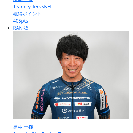
TeamCyclersSNEL
獲得ポイント
405
pts
RANK
6
黒枝 士揮