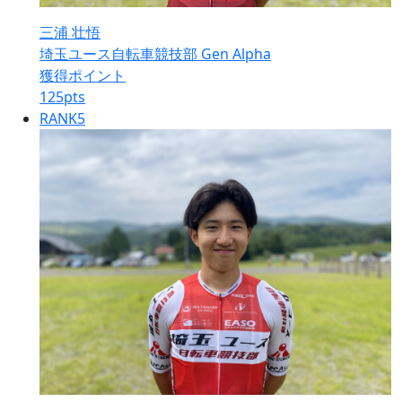
三浦 壮悟
埼玉ユース自転車競技部 Gen Alpha
獲得ポイント
125
pts
RANK
5