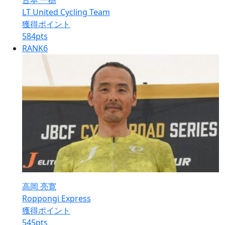
古本 一樹
LT United Cycling Team
獲得ポイント
584
pts
RANK
6
高岡 亮寛
Roppongi Express
獲得ポイント
545
pts