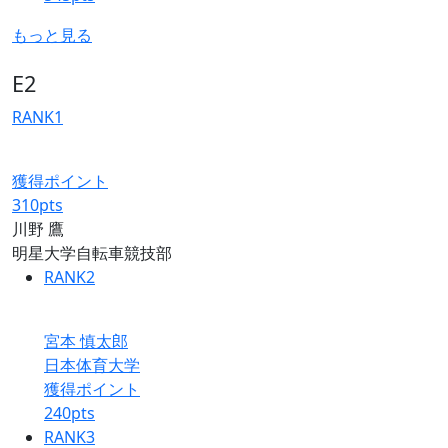
もっと見る
E2
RANK
1
獲得ポイント
310
pts
川野 鷹
明星大学自転車競技部
RANK
2
宮本 慎太郎
日本体育大学
獲得ポイント
240
pts
RANK
3