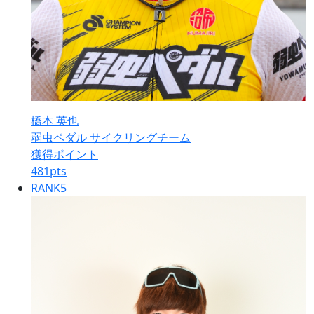
橋本 英也
弱虫ペダル サイクリングチーム
獲得ポイント
481
pts
RANK
5