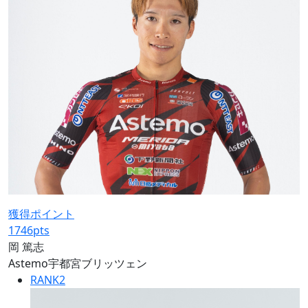
獲得ポイント
1746
pts
岡 篤志
Astemo宇都宮ブリッツェン
RANK
2