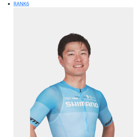
RANK
6