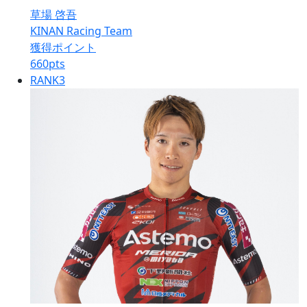
草場 啓吾
KINAN Racing Team
獲得ポイント
660
pts
RANK
3