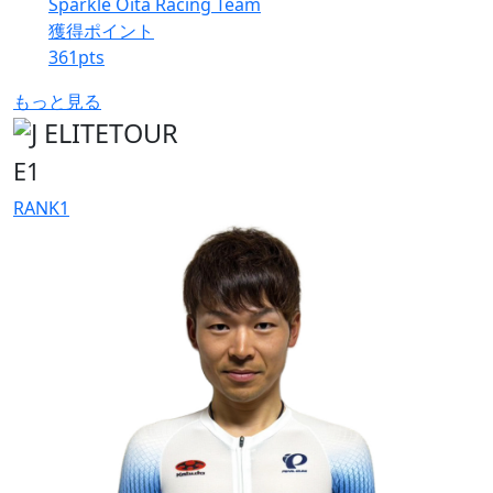
Sparkle Oita Racing Team
獲得ポイント
361
pts
もっと見る
E1
RANK
1