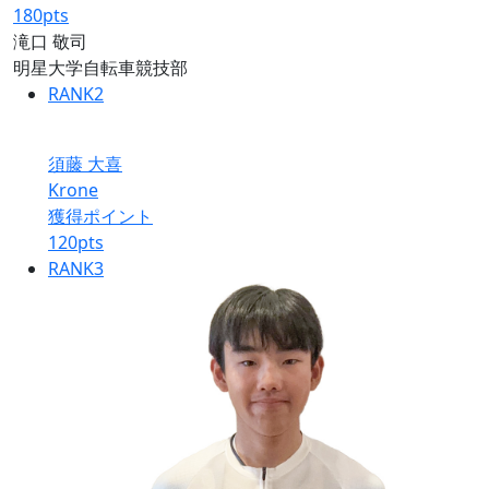
180
pts
滝口 敬司
明星大学自転車競技部
RANK
2
須藤 大喜
Krone
獲得ポイント
120
pts
RANK
3