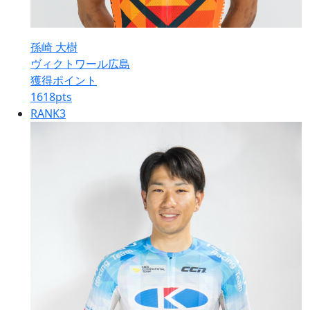
孫崎 大樹
ヴィクトワール広島
獲得ポイント
1618
pts
RANK
3