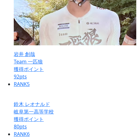
岩井 創哉
Team 一匹狼
獲得ポイント
92
pts
RANK
5
鈴木 レオナルド
岐阜第一高等学校
獲得ポイント
80
pts
RANK
6