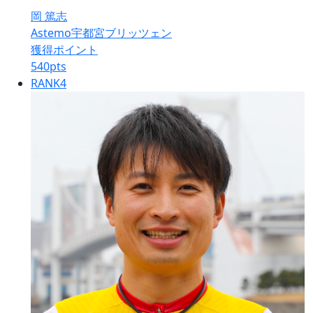
岡 篤志
Astemo宇都宮ブリッツェン
獲得ポイント
540
pts
RANK
4