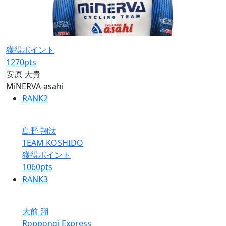
獲得ポイント
1270
pts
安原 大貴
MiNERVA-asahi
RANK
2
島野 翔汰
TEAM KOSHIDO
獲得ポイント
1060
pts
RANK
3
大前 翔
Roppongi Express