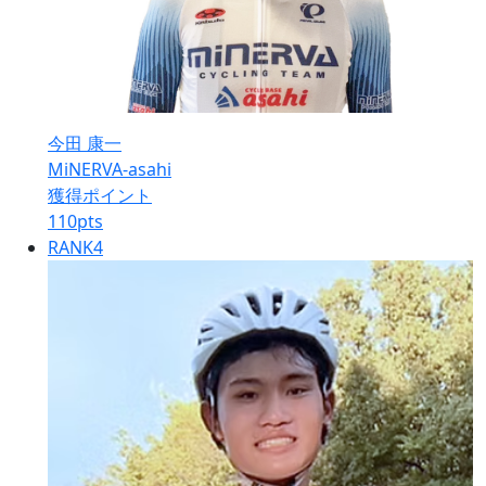
今田 康一
MiNERVA-asahi
獲得ポイント
110
pts
RANK
4