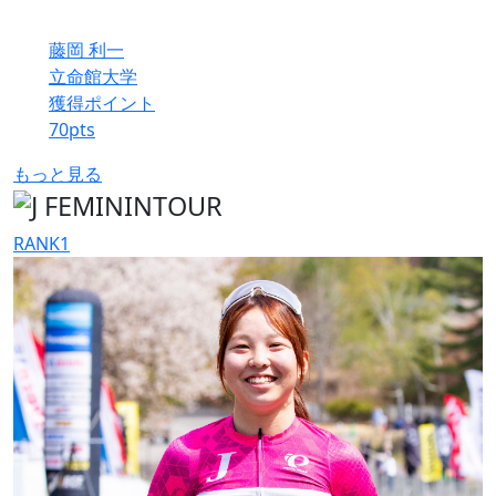
藤岡 利一
立命館大学
獲得ポイント
70
pts
もっと見る
RANK
1