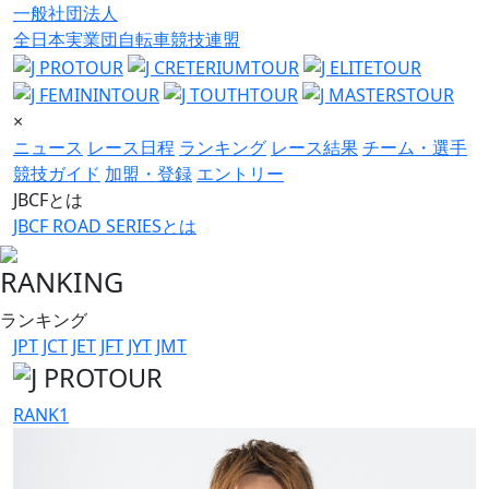
一般社団法人
全日本実業団自転車競技連盟
×
ニュース
レース日程
ランキング
レース結果
チーム・選手
競技ガイド
加盟・登録
エントリー
JBCFとは
JBCF ROAD SERIESとは
RANKING
ランキング
JPT
JCT
JET
JFT
JYT
JMT
RANK
1