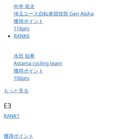
向井 佑太
埼玉ユース自転車競技部 Gen Alpha
獲得ポイント
116
pts
RANK
6
水田 知希
Astama cycling team
獲得ポイント
106
pts
もっと見る
E3
RANK
1
獲得ポイント