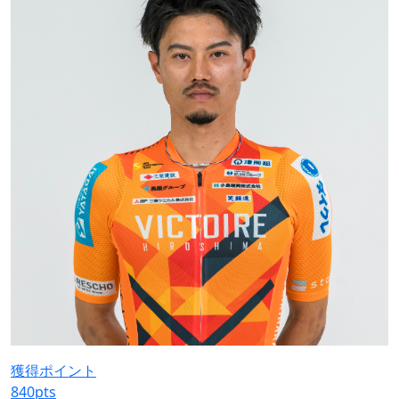
獲得ポイント
840
pts