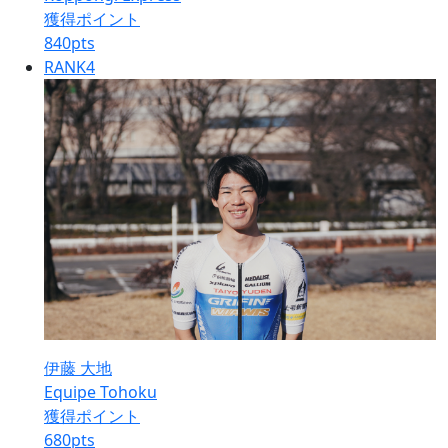
獲得ポイント
840
pts
RANK
4
伊藤 大地
Equipe Tohoku
獲得ポイント
680
pts