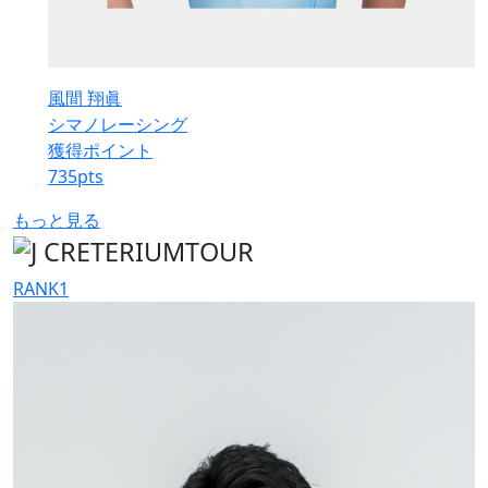
風間 翔眞
シマノレーシング
獲得ポイント
735
pts
もっと見る
RANK
1