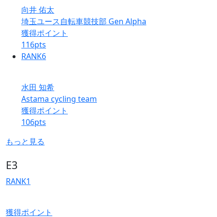
向井 佑太
埼玉ユース自転車競技部 Gen Alpha
獲得ポイント
116
pts
RANK
6
水田 知希
Astama cycling team
獲得ポイント
106
pts
もっと見る
E3
RANK
1
獲得ポイント