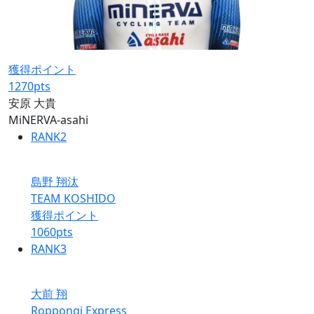
獲得ポイント
1270
pts
安原 大貴
MiNERVA-asahi
RANK
2
島野 翔汰
TEAM KOSHIDO
獲得ポイント
1060
pts
RANK
3
大前 翔
Roppongi Express