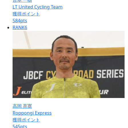
古本 一樹
LT United Cycling Team
獲得ポイント
584
pts
RANK
6
高岡 亮寛
Roppongi Express
獲得ポイント
545
pts