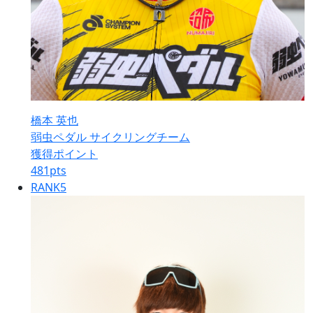
橋本 英也
弱虫ペダル サイクリングチーム
獲得ポイント
481
pts
RANK
5