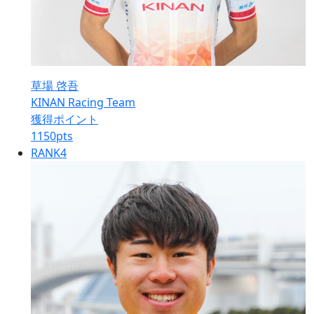
草場 啓吾
KINAN Racing Team
獲得ポイント
1150
pts
RANK
4