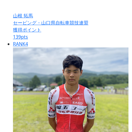
山根 拓馬
セービング・山口県自転車競技連盟
獲得ポイント
139
pts
RANK
4