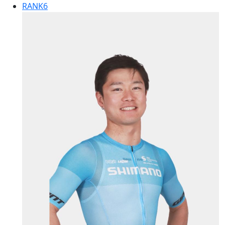
RANK
6