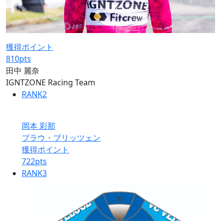
獲得ポイント
810
pts
田中 麗奈
IGNTZONE Racing Team
RANK
2
岡本 彩那
ブラウ・ブリッツェン
獲得ポイント
722
pts
RANK
3