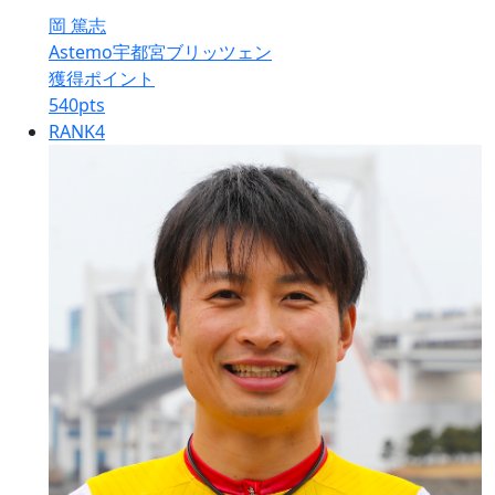
岡 篤志
Astemo宇都宮ブリッツェン
獲得ポイント
540
pts
RANK
4