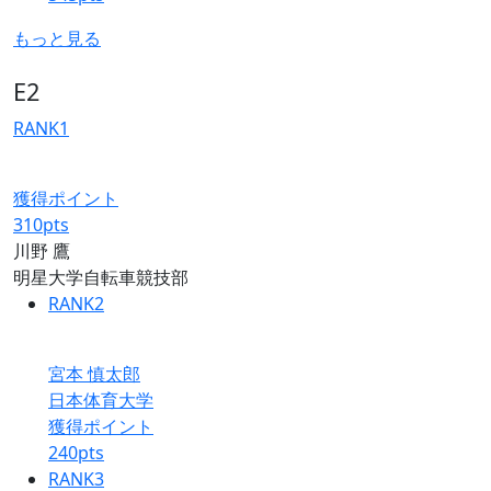
もっと見る
E2
RANK
1
獲得ポイント
310
pts
川野 鷹
明星大学自転車競技部
RANK
2
宮本 慎太郎
日本体育大学
獲得ポイント
240
pts
RANK
3