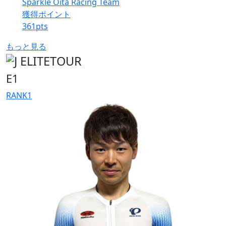
Sparkle Oita Racing Team
獲得ポイント
361
pts
もっと見る
E1
RANK
1