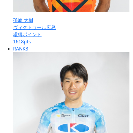
孫崎 大樹
ヴィクトワール広島
獲得ポイント
1618
pts
RANK
3