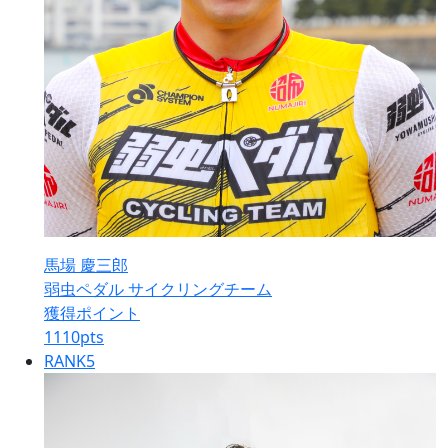
馬場 慶三郎
弱虫ペダル サイクリングチーム
獲得ポイント
1110
pts
RANK
5