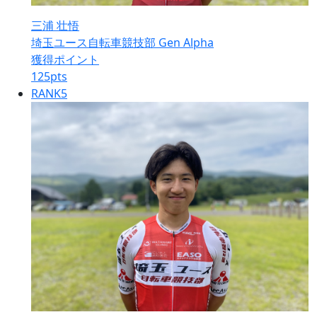
三浦 壮悟
埼玉ユース自転車競技部 Gen Alpha
獲得ポイント
125
pts
RANK
5