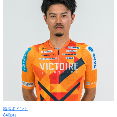
獲得ポイント
840
pts