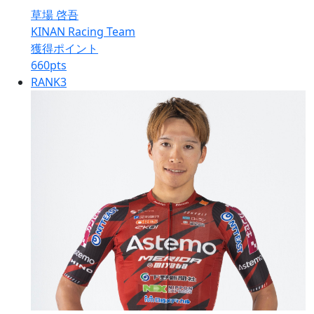
草場 啓吾
KINAN Racing Team
獲得ポイント
660
pts
RANK
3