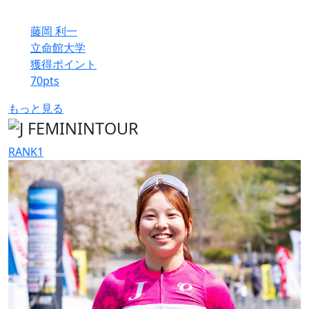
藤岡 利一
立命館大学
獲得ポイント
70
pts
もっと見る
RANK
1