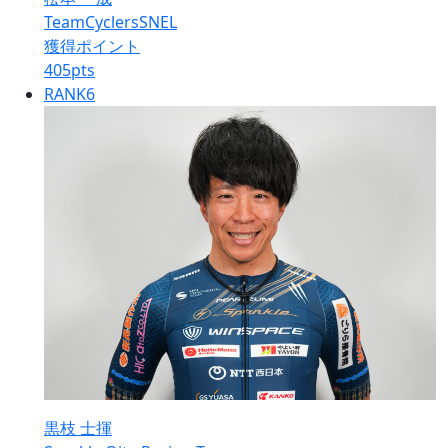
TeamCyclersSNEL
獲得ポイント
405
pts
RANK
6
黒枝 士揮