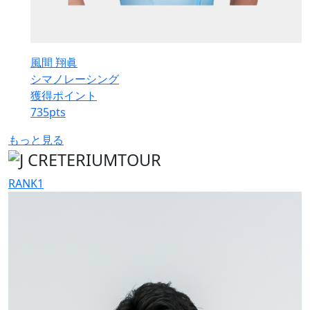
風間 翔眞
シマノレーシング
獲得ポイント
735
pts
もっと見る
RANK
1