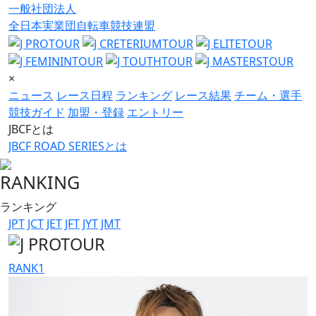
一般社団法人
全日本実業団自転車競技連盟
×
ニュース
レース日程
ランキング
レース結果
チーム・選手
競技ガイド
加盟・登録
エントリー
JBCFとは
JBCF ROAD SERIESとは
RANKING
ランキング
JPT
JCT
JET
JFT
JYT
JMT
RANK
1