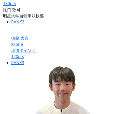
180
pts
滝口 敬司
明星大学自転車競技部
RANK
2
須藤 大喜
Krone
獲得ポイント
120
pts
RANK
3