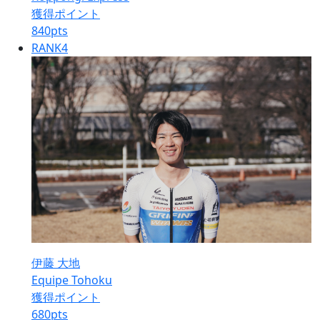
獲得ポイント
840
pts
RANK
4
伊藤 大地
Equipe Tohoku
獲得ポイント
680
pts