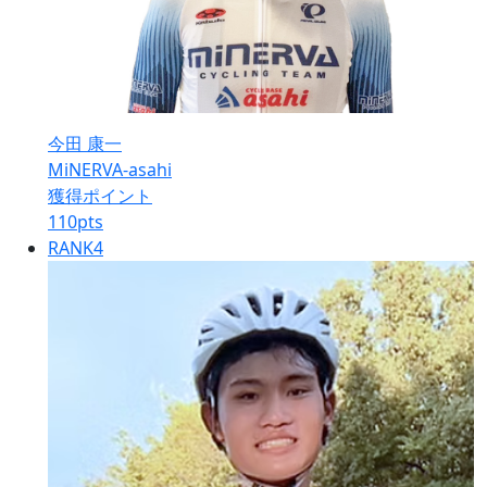
今田 康一
MiNERVA-asahi
獲得ポイント
110
pts
RANK
4