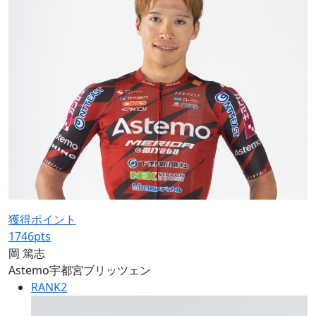
獲得ポイント
1746
pts
岡 篤志
Astemo宇都宮ブリッツェン
RANK
2