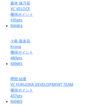
森本 保乃花
VC VELOCE
獲得ポイント
595
pts
RANK
4
小島 亜友花
Krone
獲得ポイント
480
pts
RANK
5
樫部 結香
VC FUKUOKA DEVELOPMENT TEAM
獲得ポイント
437
pts
RANK
5