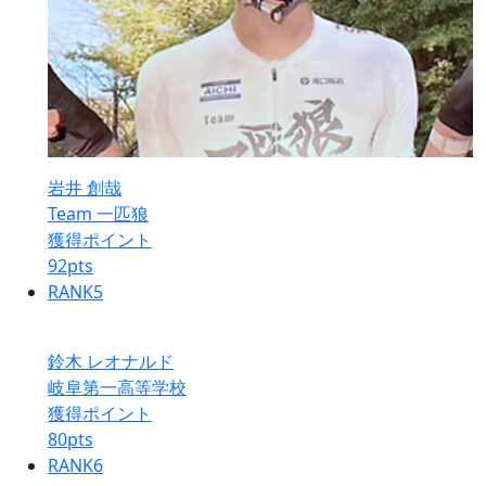
岩井 創哉
Team 一匹狼
獲得ポイント
92
pts
RANK
5
鈴木 レオナルド
岐阜第一高等学校
獲得ポイント
80
pts
RANK
6