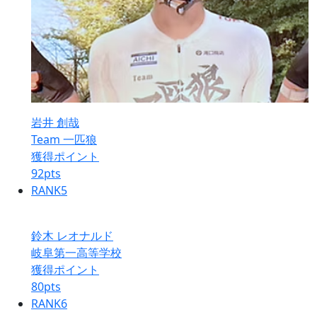
岩井 創哉
Team 一匹狼
獲得ポイント
92
pts
RANK
5
鈴木 レオナルド
岐阜第一高等学校
獲得ポイント
80
pts
RANK
6