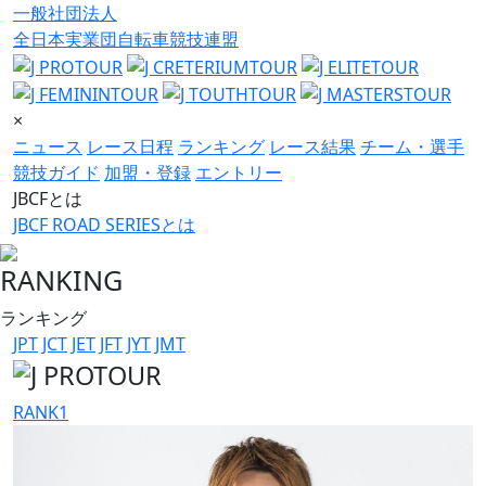
一般社団法人
全日本実業団自転車競技連盟
×
ニュース
レース日程
ランキング
レース結果
チーム・選手
競技ガイド
加盟・登録
エントリー
JBCFとは
JBCF ROAD SERIESとは
RANKING
ランキング
JPT
JCT
JET
JFT
JYT
JMT
RANK
1