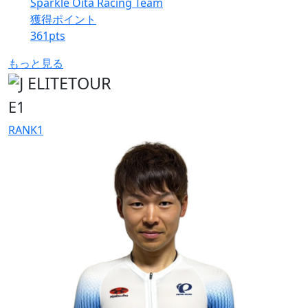
Sparkle Oita Racing Team
獲得ポイント
361
pts
もっと見る
E1
RANK
1