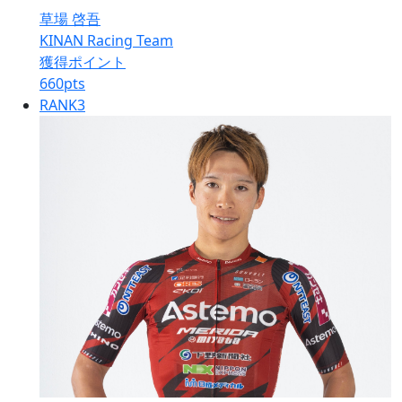
草場 啓吾
KINAN Racing Team
獲得ポイント
660
pts
RANK
3