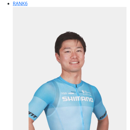
RANK
6