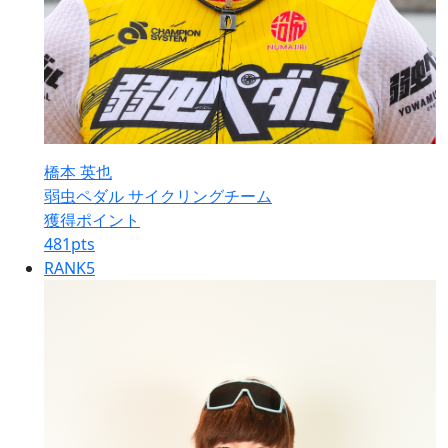
橋本 英也
弱虫ペダル サイクリングチーム
獲得ポイント
481
pts
RANK
5