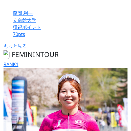
藤岡 利一
立命館大学
獲得ポイント
70
pts
もっと見る
RANK
1