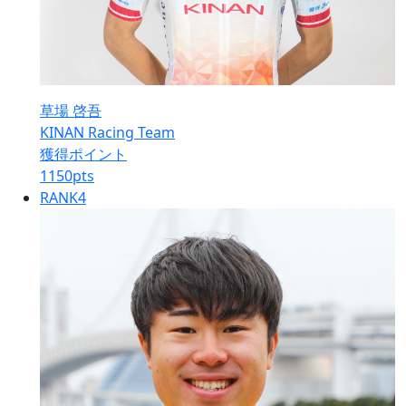
草場 啓吾
KINAN Racing Team
獲得ポイント
1150
pts
RANK
4