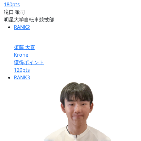
180
pts
滝口 敬司
明星大学自転車競技部
RANK
2
須藤 大喜
Krone
獲得ポイント
120
pts
RANK
3