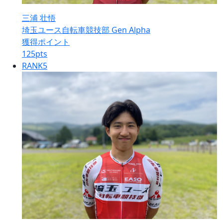
三浦 壮悟
埼玉ユース自転車競技部 Gen Alpha
獲得ポイント
125
pts
RANK
5