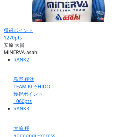
獲得ポイント
1270
pts
安原 大貴
MiNERVA-asahi
RANK
2
島野 翔汰
TEAM KOSHIDO
獲得ポイント
1060
pts
RANK
3
大前 翔
Roppongi Express