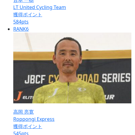
古本 一樹
LT United Cycling Team
獲得ポイント
584
pts
RANK
6
高岡 亮寛
Roppongi Express
獲得ポイント
545
pts