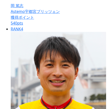
岡 篤志
Astemo宇都宮ブリッツェン
獲得ポイント
540
pts
RANK
4