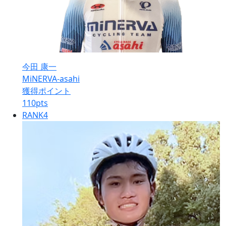
今田 康一
MiNERVA-asahi
獲得ポイント
110
pts
RANK
4