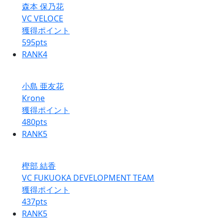
森本 保乃花
VC VELOCE
獲得ポイント
595
pts
RANK
4
小島 亜友花
Krone
獲得ポイント
480
pts
RANK
5
樫部 結香
VC FUKUOKA DEVELOPMENT TEAM
獲得ポイント
437
pts
RANK
5