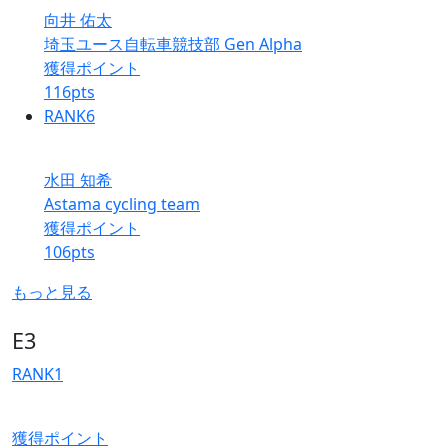
向井 佑太
埼玉ユース自転車競技部 Gen Alpha
獲得ポイント
116
pts
RANK
6
水田 知希
Astama cycling team
獲得ポイント
106
pts
もっと見る
E3
RANK
1
獲得ポイント