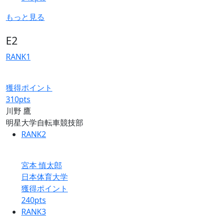
もっと見る
E2
RANK
1
獲得ポイント
310
pts
川野 鷹
明星大学自転車競技部
RANK
2
宮本 慎太郎
日本体育大学
獲得ポイント
240
pts
RANK
3