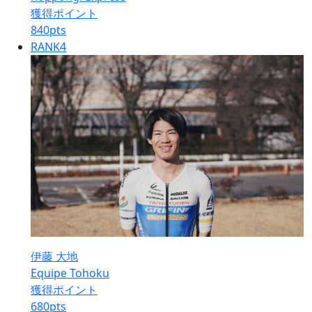
獲得ポイント
840
pts
RANK
4
伊藤 大地
Equipe Tohoku
獲得ポイント
680
pts