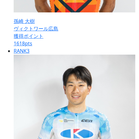
孫崎 大樹
ヴィクトワール広島
獲得ポイント
1618
pts
RANK
3