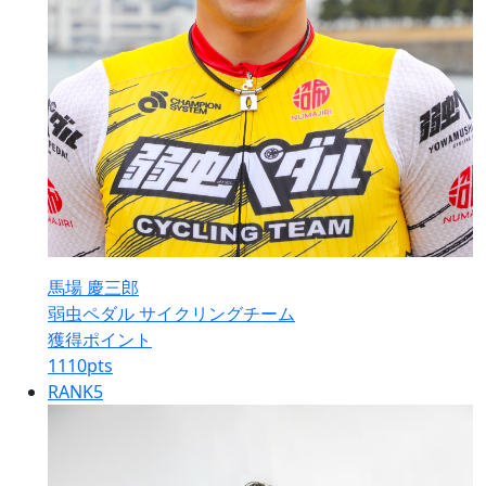
馬場 慶三郎
弱虫ペダル サイクリングチーム
獲得ポイント
1110
pts
RANK
5