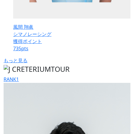
風間 翔眞
シマノレーシング
獲得ポイント
735
pts
もっと見る
RANK
1