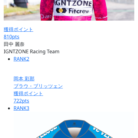
獲得ポイント
810
pts
田中 麗奈
IGNTZONE Racing Team
RANK
2
岡本 彩那
ブラウ・ブリッツェン
獲得ポイント
722
pts
RANK
3