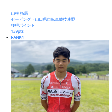
山根 拓馬
セービング・山口県自転車競技連盟
獲得ポイント
139
pts
RANK
4