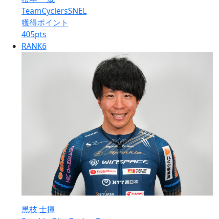
TeamCyclersSNEL
獲得ポイント
405
pts
RANK
6
黒枝 士揮