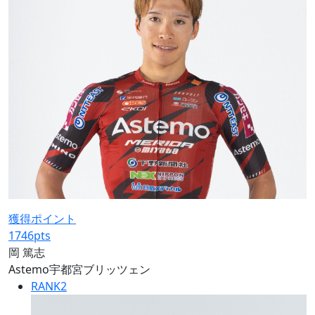
獲得ポイント
1746
pts
岡 篤志
Astemo宇都宮ブリッツェン
RANK
2