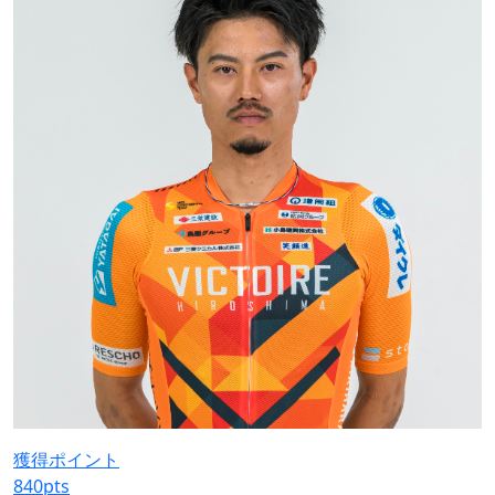
獲得ポイント
840
pts