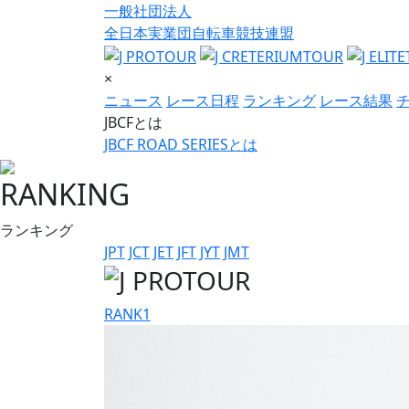
一般社団法人
全日本実業団自転車競技連盟
×
ニュース
レース日程
ランキング
レース結果
JBCFとは
JBCF ROAD SERIESとは
RANKING
ランキング
JPT
JCT
JET
JFT
JYT
JMT
RANK
1