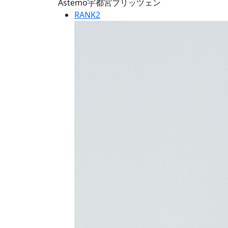
Astemo宇都宮ブリッツェン
RANK
2