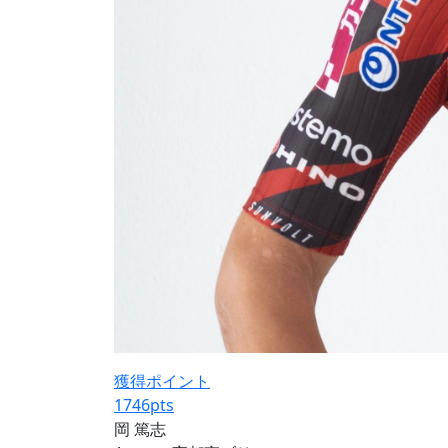
獲得ポイント
1746
pts
岡 篤志