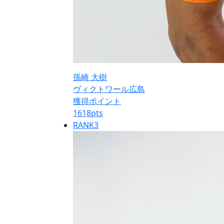
孫崎 大樹
ヴィクトワール広島
獲得ポイント
1618
pts
RANK
3