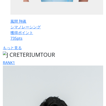
風間 翔眞
シマノレーシング
獲得ポイント
735
pts
もっと見る
RANK
1