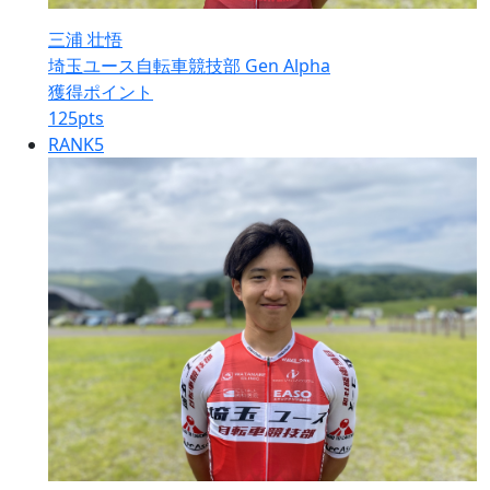
三浦 壮悟
埼玉ユース自転車競技部 Gen Alpha
獲得ポイント
125
pts
RANK
5