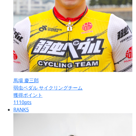
馬場 慶三郎
弱虫ペダル サイクリングチーム
獲得ポイント
1110
pts
RANK
5