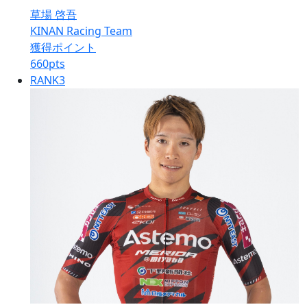
草場 啓吾
KINAN Racing Team
獲得ポイント
660
pts
RANK
3