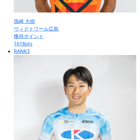
孫崎 大樹
ヴィクトワール広島
獲得ポイント
1618
pts
RANK
3