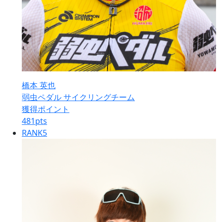
橋本 英也
弱虫ペダル サイクリングチーム
獲得ポイント
481
pts
RANK
5