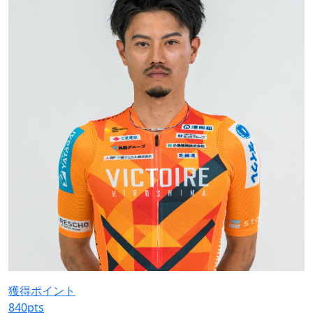
獲得ポイント
840
pts