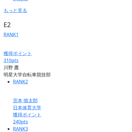
もっと見る
E2
RANK
1
獲得ポイント
310
pts
川野 鷹
明星大学自転車競技部
RANK
2
宮本 慎太郎
日本体育大学
獲得ポイント
240
pts
RANK
3