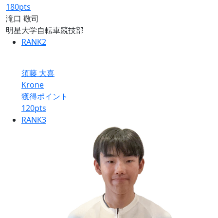
180
pts
滝口 敬司
明星大学自転車競技部
RANK
2
須藤 大喜
Krone
獲得ポイント
120
pts
RANK
3