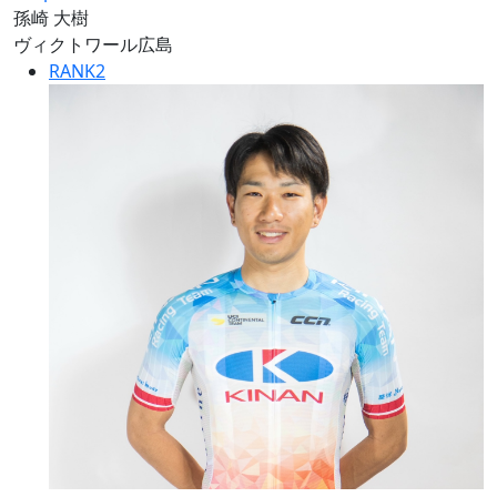
孫崎 大樹
ヴィクトワール広島
RANK
2