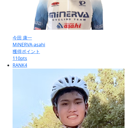
今田 康一
MiNERVA-asahi
獲得ポイント
110
pts
RANK
4