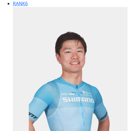
RANK
6