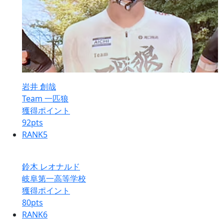
岩井 創哉
Team 一匹狼
獲得ポイント
92
pts
RANK
5
鈴木 レオナルド
岐阜第一高等学校
獲得ポイント
80
pts
RANK
6