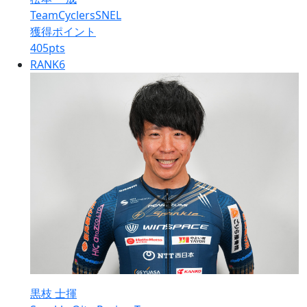
TeamCyclersSNEL
獲得ポイント
405
pts
RANK
6
黒枝 士揮