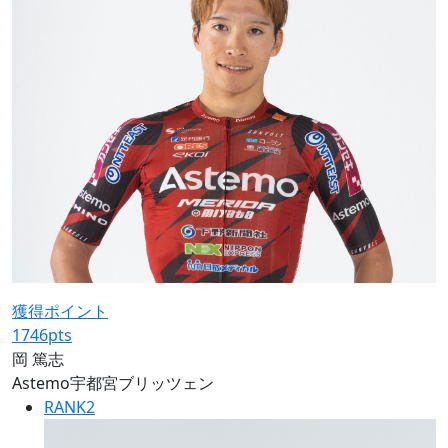
獲得ポイント
1746
pts
岡 篤志
Astemo宇都宮ブリッツェン
RANK
2