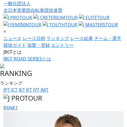
一般社団法人
全日本実業団自転車競技連盟
×
ニュース
レース日程
ランキング
レース結果
チーム・選手
競技ガイド
加盟・登録
エントリー
JBCFとは
JBCF ROAD SERIESとは
RANKING
ランキング
JPT
JCT
JET
JFT
JYT
JMT
RANK
1