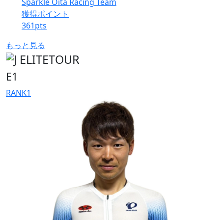
Sparkle Oita Racing Team
獲得ポイント
361
pts
もっと見る
E1
RANK
1