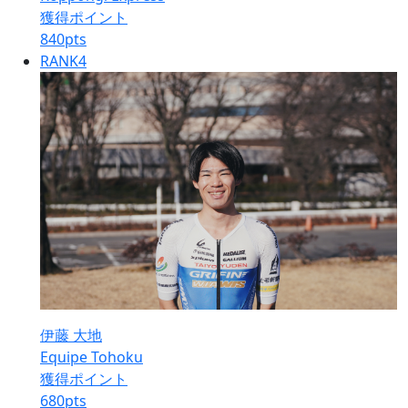
獲得ポイント
840
pts
RANK
4
伊藤 大地
Equipe Tohoku
獲得ポイント
680
pts