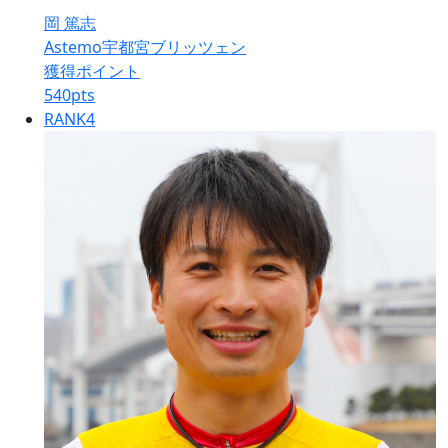
岡 篤志
Astemo宇都宮ブリッツェン
獲得ポイント
540
pts
RANK
4