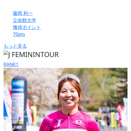
藤岡 利一
立命館大学
獲得ポイント
70
pts
もっと見る
RANK
1