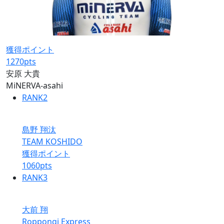
獲得ポイント
1270
pts
安原 大貴
MiNERVA-asahi
RANK
2
島野 翔汰
TEAM KOSHIDO
獲得ポイント
1060
pts
RANK
3
大前 翔
Roppongi Express