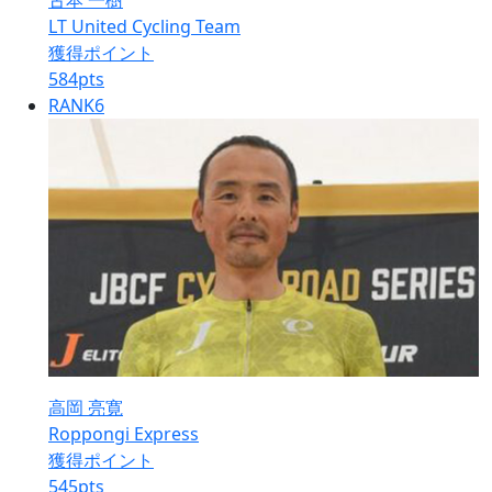
古本 一樹
LT United Cycling Team
獲得ポイント
584
pts
RANK
6
高岡 亮寛
Roppongi Express
獲得ポイント
545
pts