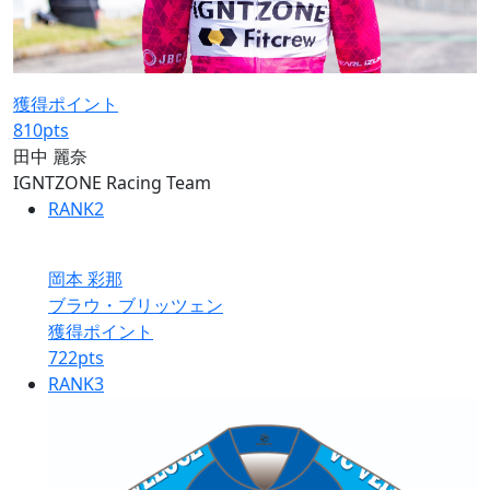
獲得ポイント
810
pts
田中 麗奈
IGNTZONE Racing Team
RANK
2
岡本 彩那
ブラウ・ブリッツェン
獲得ポイント
722
pts
RANK
3