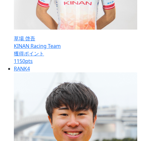
草場 啓吾
KINAN Racing Team
獲得ポイント
1150
pts
RANK
4