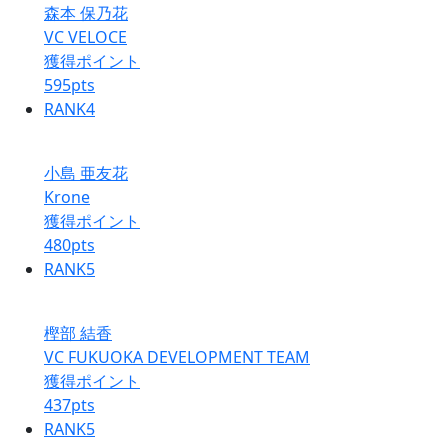
森本 保乃花
VC VELOCE
獲得ポイント
595
pts
RANK
4
小島 亜友花
Krone
獲得ポイント
480
pts
RANK
5
樫部 結香
VC FUKUOKA DEVELOPMENT TEAM
獲得ポイント
437
pts
RANK
5