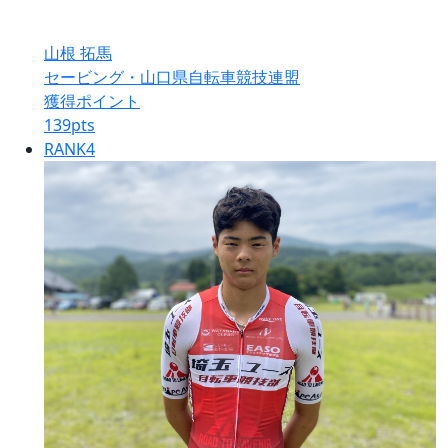
山根 拓馬
セービング・山口県自転車競技連盟
獲得ポイント
139
pts
RANK
4