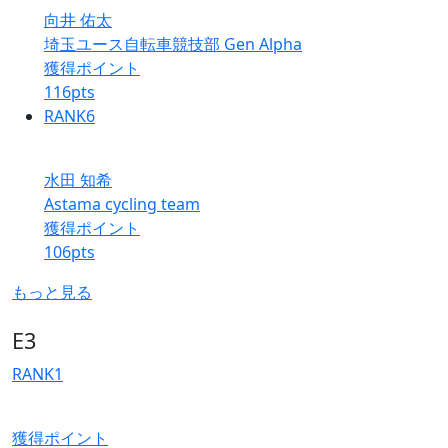
向井 佑太
埼玉ユース自転車競技部 Gen Alpha
獲得ポイント
116
pts
RANK
6
水田 知希
Astama cycling team
獲得ポイント
106
pts
もっと見る
E3
RANK
1
獲得ポイント