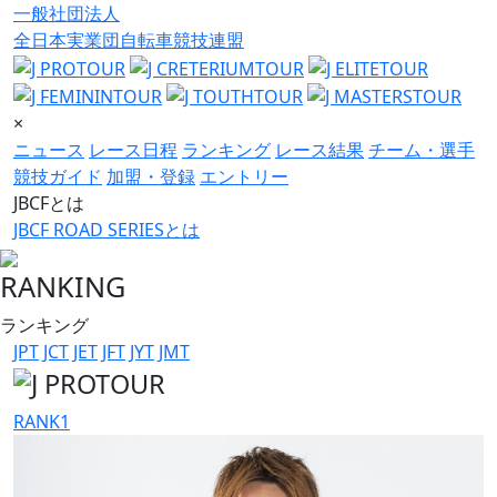
一般社団法人
全日本実業団自転車競技連盟
×
ニュース
レース日程
ランキング
レース結果
チーム・選手
競技ガイド
加盟・登録
エントリー
JBCFとは
JBCF ROAD SERIESとは
RANKING
ランキング
JPT
JCT
JET
JFT
JYT
JMT
RANK
1