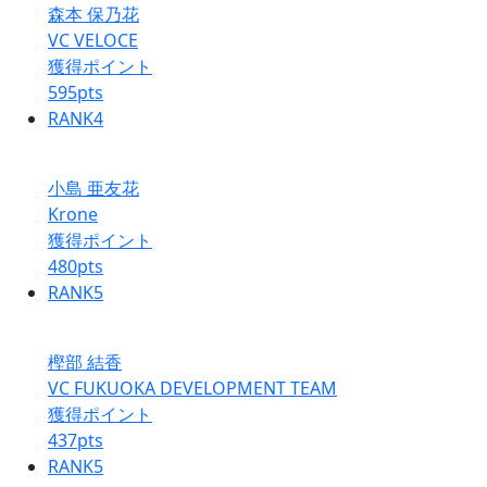
森本 保乃花
VC VELOCE
獲得ポイント
595
pts
RANK
4
小島 亜友花
Krone
獲得ポイント
480
pts
RANK
5
樫部 結香
VC FUKUOKA DEVELOPMENT TEAM
獲得ポイント
437
pts
RANK
5