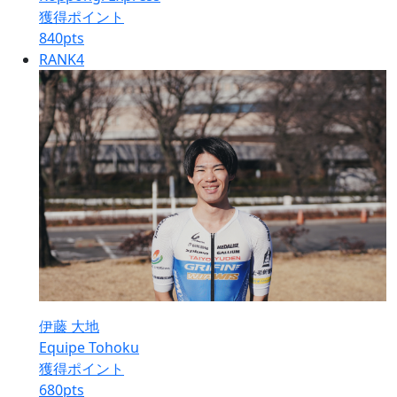
獲得ポイント
840
pts
RANK
4
伊藤 大地
Equipe Tohoku
獲得ポイント
680
pts