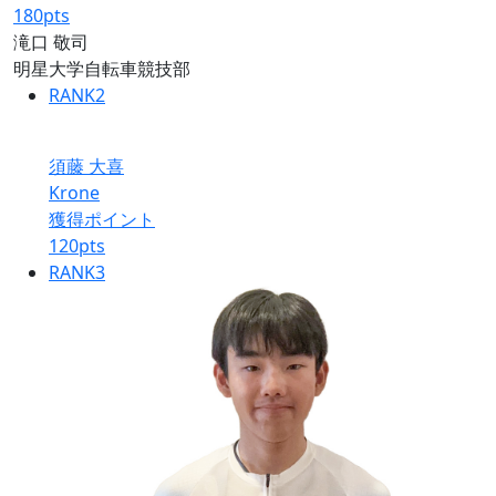
180
pts
滝口 敬司
明星大学自転車競技部
RANK
2
須藤 大喜
Krone
獲得ポイント
120
pts
RANK
3