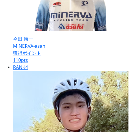
今田 康一
MiNERVA-asahi
獲得ポイント
110
pts
RANK
4