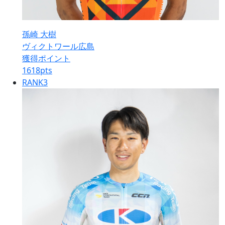
孫崎 大樹
ヴィクトワール広島
獲得ポイント
1618
pts
RANK
3