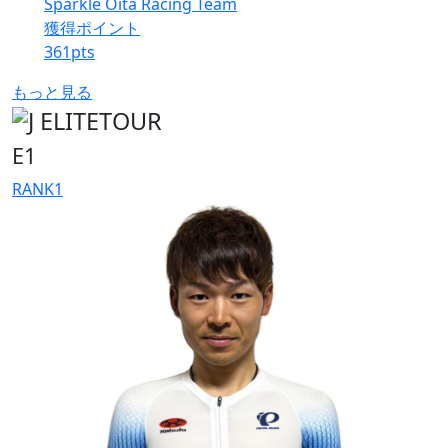
Sparkle Oita Racing Team
獲得ポイント
361
pts
もっと見る
E1
RANK
1