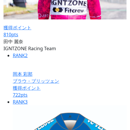
獲得ポイント
810
pts
田中 麗奈
IGNTZONE Racing Team
RANK
2
岡本 彩那
ブラウ・ブリッツェン
獲得ポイント
722
pts
RANK
3