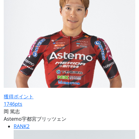
獲得ポイント
1746
pts
岡 篤志
Astemo宇都宮ブリッツェン
RANK
2