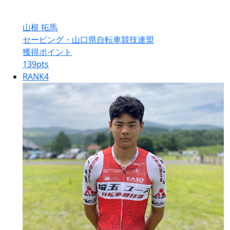
山根 拓馬
セービング・山口県自転車競技連盟
獲得ポイント
139
pts
RANK
4