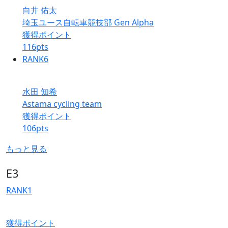
向井 佑太
埼玉ユース自転車競技部 Gen Alpha
獲得ポイント
116
pts
RANK
6
水田 知希
Astama cycling team
獲得ポイント
106
pts
もっと見る
E3
RANK
1
獲得ポイント