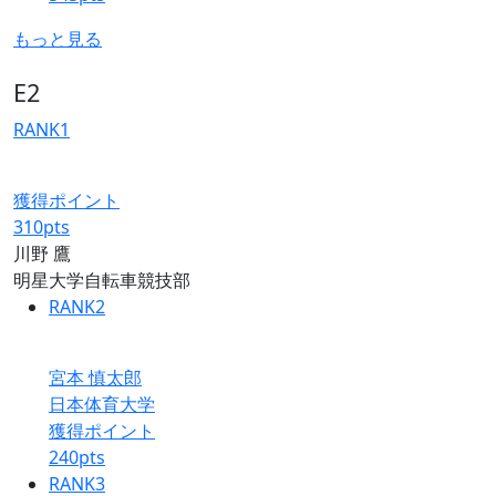
もっと見る
E2
RANK
1
獲得ポイント
310
pts
川野 鷹
明星大学自転車競技部
RANK
2
宮本 慎太郎
日本体育大学
獲得ポイント
240
pts
RANK
3