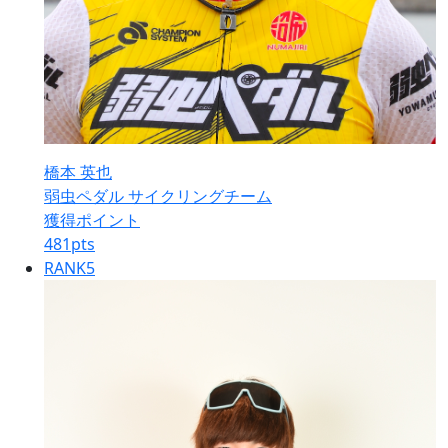
橋本 英也
弱虫ペダル サイクリングチーム
獲得ポイント
481
pts
RANK
5