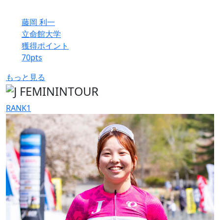
藤岡 利一
立命館大学
獲得ポイント
70
pts
もっと見る
RANK
1