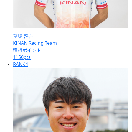
草場 啓吾
KINAN Racing Team
獲得ポイント
1150
pts
RANK
4