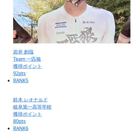
岩井 創哉
Team 一匹狼
獲得ポイント
92
pts
RANK
5
鈴木 レオナルド
岐阜第一高等学校
獲得ポイント
80
pts
RANK
6