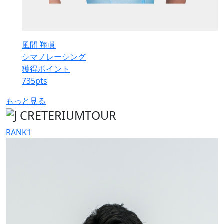
風間 翔眞
シマノレーシング
獲得ポイント
735
pts
もっと見る
RANK
1