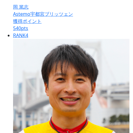
岡 篤志
Astemo宇都宮ブリッツェン
獲得ポイント
540
pts
RANK
4