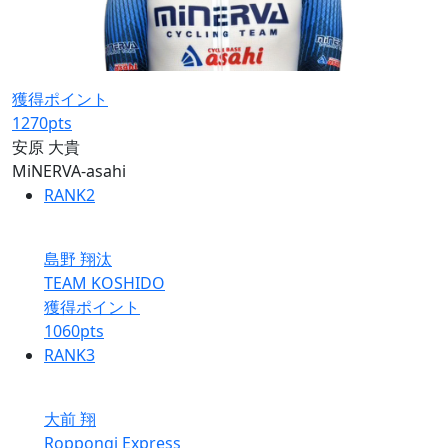
獲得ポイント
1270
pts
安原 大貴
MiNERVA-asahi
RANK
2
島野 翔汰
TEAM KOSHIDO
獲得ポイント
1060
pts
RANK
3
大前 翔
Roppongi Express