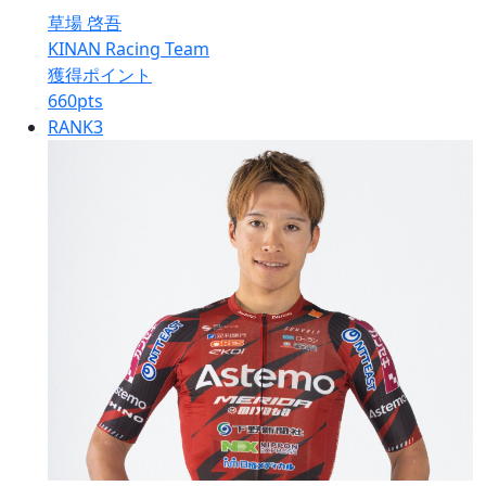
草場 啓吾
KINAN Racing Team
獲得ポイント
660
pts
RANK
3