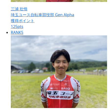
三浦 壮悟
埼玉ユース自転車競技部 Gen Alpha
獲得ポイント
125
pts
RANK
5