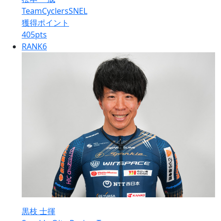
TeamCyclersSNEL
獲得ポイント
405
pts
RANK
6
黒枝 士揮