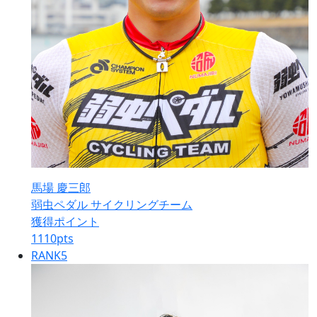
馬場 慶三郎
弱虫ペダル サイクリングチーム
獲得ポイント
1110
pts
RANK
5