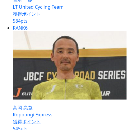
古本 一樹
LT United Cycling Team
獲得ポイント
584
pts
RANK
6
高岡 亮寛
Roppongi Express
獲得ポイント
545
pts