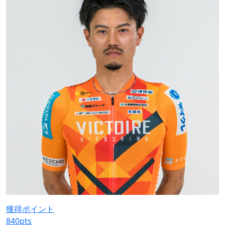
獲得ポイント
840
pts