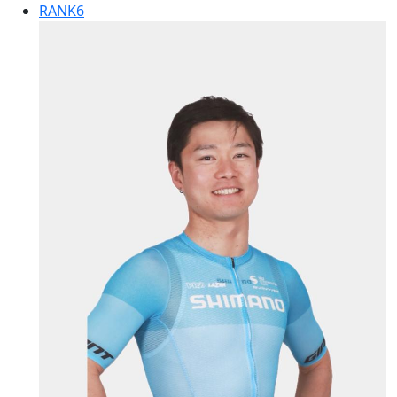
RANK
6