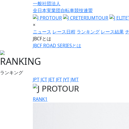
一般社団法人
全日本実業団自転車競技連盟
×
ニュース
レース日程
ランキング
レース結果
JBCFとは
JBCF ROAD SERIESとは
RANKING
ランキング
JPT
JCT
JET
JFT
JYT
JMT
RANK
1