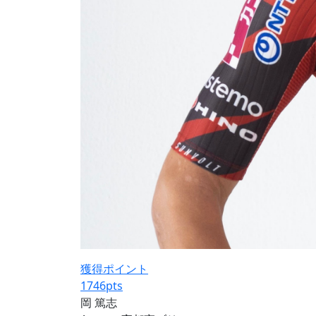
獲得ポイント
1746
pts
岡 篤志