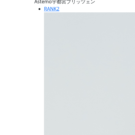
Astemo宇都宮ブリッツェン
RANK
2