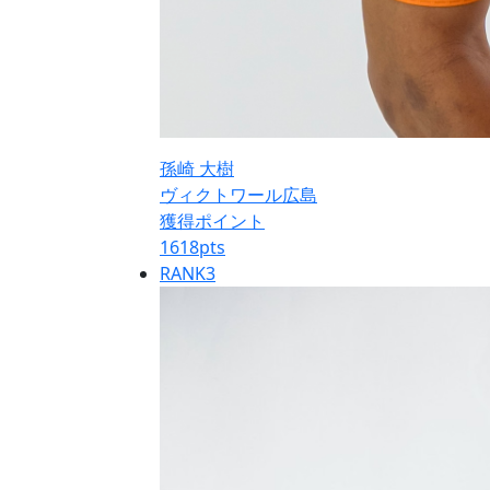
孫崎 大樹
ヴィクトワール広島
獲得ポイント
1618
pts
RANK
3