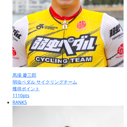
馬場 慶三郎
弱虫ペダル サイクリングチーム
獲得ポイント
1110
pts
RANK
5