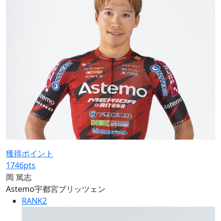
獲得ポイント
1746
pts
岡 篤志
Astemo宇都宮ブリッツェン
RANK
2