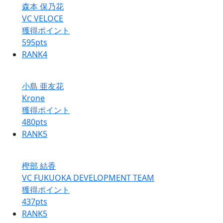
森本 保乃花
VC VELOCE
獲得ポイント
595
pts
RANK
4
小島 亜友花
Krone
獲得ポイント
480
pts
RANK
5
樫部 結香
VC FUKUOKA DEVELOPMENT TEAM
獲得ポイント
437
pts
RANK
5