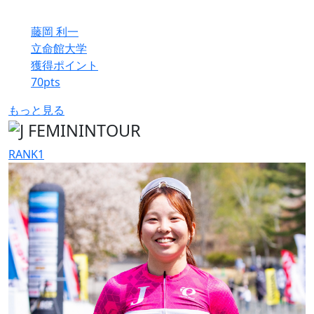
藤岡 利一
立命館大学
獲得ポイント
70
pts
もっと見る
RANK
1