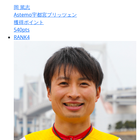
岡 篤志
Astemo宇都宮ブリッツェン
獲得ポイント
540
pts
RANK
4