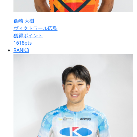
孫崎 大樹
ヴィクトワール広島
獲得ポイント
1618
pts
RANK
3