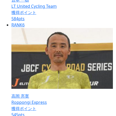
古本 一樹
LT United Cycling Team
獲得ポイント
584
pts
RANK
6
高岡 亮寛
Roppongi Express
獲得ポイント
545
pts