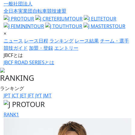
一般社団法人
全日本実業団自転車競技連盟
×
ニュース
レース日程
ランキング
レース結果
チーム・選手
競技ガイド
加盟・登録
エントリー
JBCFとは
JBCF ROAD SERIESとは
RANKING
ランキング
JPT
JCT
JET
JFT
JYT
JMT
RANK
1