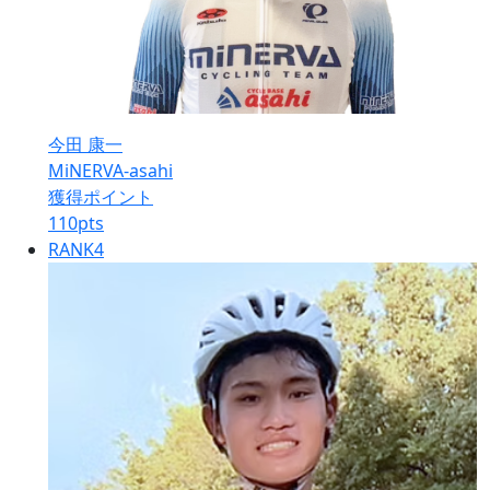
今田 康一
MiNERVA-asahi
獲得ポイント
110
pts
RANK
4