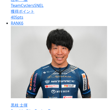
TeamCyclersSNEL
獲得ポイント
405
pts
RANK
6
黒枝 士揮