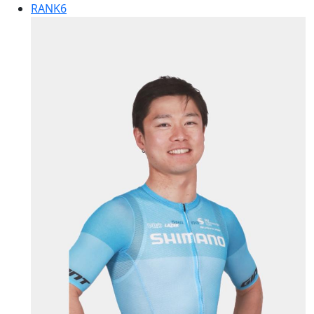
RANK
6