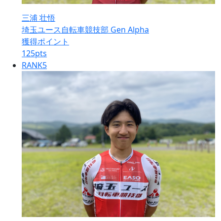
三浦 壮悟
埼玉ユース自転車競技部 Gen Alpha
獲得ポイント
125
pts
RANK
5