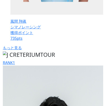
風間 翔眞
シマノレーシング
獲得ポイント
735
pts
もっと見る
RANK
1