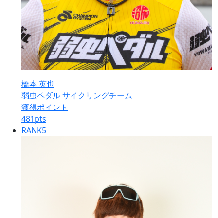
橋本 英也
弱虫ペダル サイクリングチーム
獲得ポイント
481
pts
RANK
5