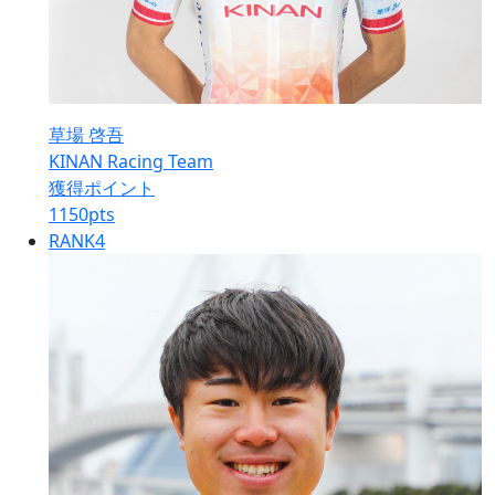
草場 啓吾
KINAN Racing Team
獲得ポイント
1150
pts
RANK
4