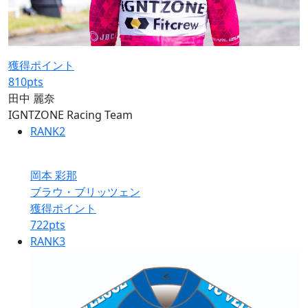
獲得ポイント
810
pts
田中 麗奈
IGNTZONE Racing Team
RANK
2
岡本 彩那
ブラウ・ブリッツェン
獲得ポイント
722
pts
RANK
3