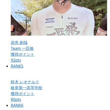
岩井 創哉
Team 一匹狼
獲得ポイント
92
pts
RANK
5
鈴木 レオナルド
岐阜第一高等学校
獲得ポイント
80
pts
RANK
6