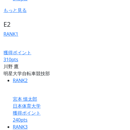
もっと見る
E2
RANK
1
獲得ポイント
310
pts
川野 鷹
明星大学自転車競技部
RANK
2
宮本 慎太郎
日本体育大学
獲得ポイント
240
pts
RANK
3