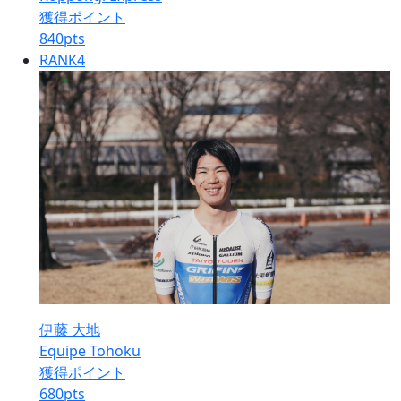
獲得ポイント
840
pts
RANK
4
伊藤 大地
Equipe Tohoku
獲得ポイント
680
pts