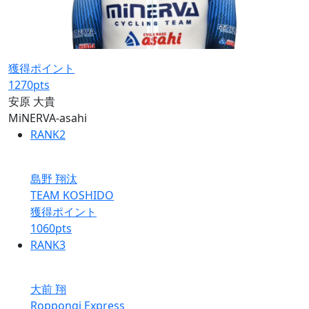
獲得ポイント
1270
pts
安原 大貴
MiNERVA-asahi
RANK
2
島野 翔汰
TEAM KOSHIDO
獲得ポイント
1060
pts
RANK
3
大前 翔
Roppongi Express