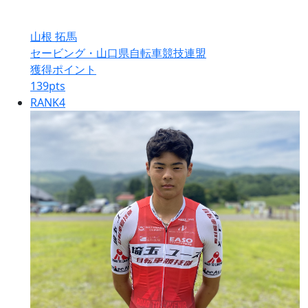
山根 拓馬
セービング・山口県自転車競技連盟
獲得ポイント
139
pts
RANK
4