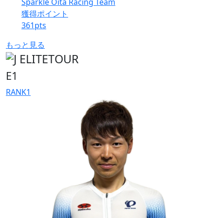
Sparkle Oita Racing Team
獲得ポイント
361
pts
もっと見る
E1
RANK
1