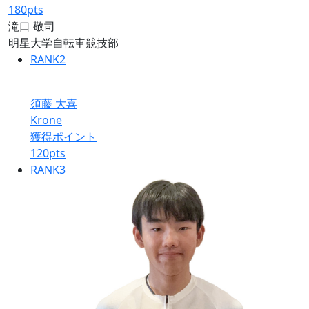
180
pts
滝口 敬司
明星大学自転車競技部
RANK
2
須藤 大喜
Krone
獲得ポイント
120
pts
RANK
3