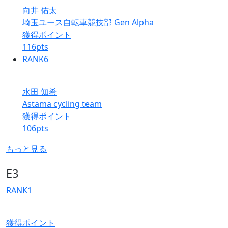
向井 佑太
埼玉ユース自転車競技部 Gen Alpha
獲得ポイント
116
pts
RANK
6
水田 知希
Astama cycling team
獲得ポイント
106
pts
もっと見る
E3
RANK
1
獲得ポイント