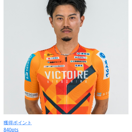
獲得ポイント
840
pts