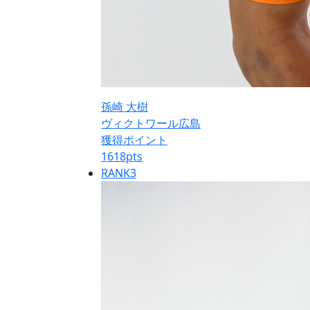
孫崎 大樹
ヴィクトワール広島
獲得ポイント
1618
pts
RANK
3