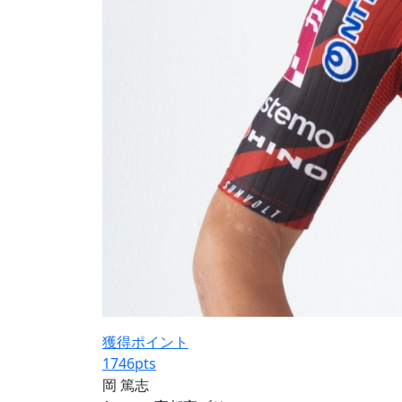
獲得ポイント
1746
pts
岡 篤志