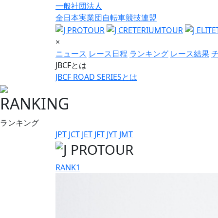
一般社団法人
全日本実業団自転車競技連盟
×
ニュース
レース日程
ランキング
レース結果
JBCFとは
JBCF ROAD SERIESとは
RANKING
ランキング
JPT
JCT
JET
JFT
JYT
JMT
RANK
1