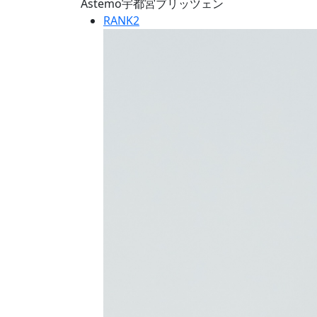
Astemo宇都宮ブリッツェン
RANK
2