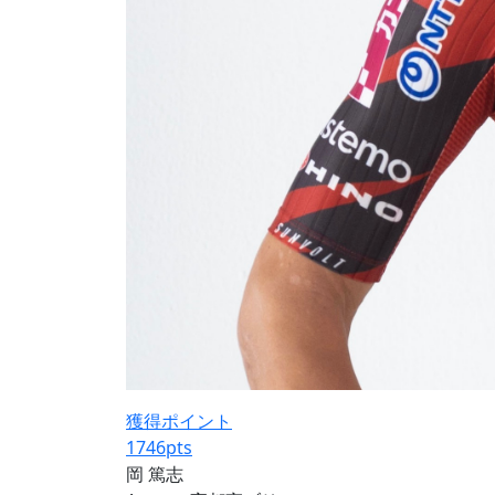
獲得ポイント
1746
pts
岡 篤志