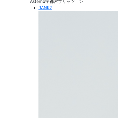
Astemo宇都宮ブリッツェン
RANK
2