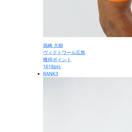
孫崎 大樹
ヴィクトワール広島
獲得ポイント
1618
pts
RANK
3