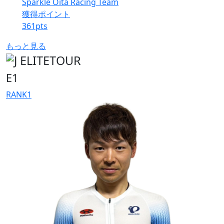
Sparkle Oita Racing Team
獲得ポイント
361
pts
もっと見る
E1
RANK
1