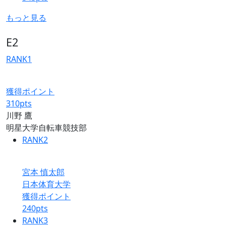
もっと見る
E2
RANK
1
獲得ポイント
310
pts
川野 鷹
明星大学自転車競技部
RANK
2
宮本 慎太郎
日本体育大学
獲得ポイント
240
pts
RANK
3