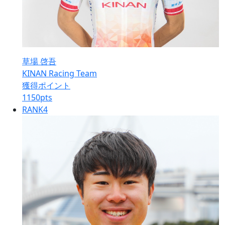
草場 啓吾
KINAN Racing Team
獲得ポイント
1150
pts
RANK
4