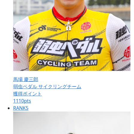
馬場 慶三郎
弱虫ペダル サイクリングチーム
獲得ポイント
1110
pts
RANK
5