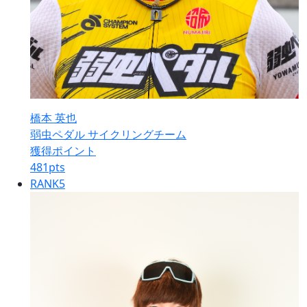
橋本 英也
弱虫ペダル サイクリングチーム
獲得ポイント
481
pts
RANK
5