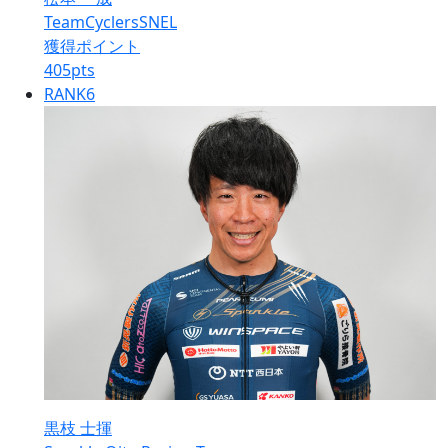
TeamCyclersSNEL
獲得ポイント
405
pts
RANK
6
黒枝 士揮