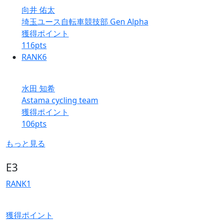
向井 佑太
埼玉ユース自転車競技部 Gen Alpha
獲得ポイント
116
pts
RANK
6
水田 知希
Astama cycling team
獲得ポイント
106
pts
もっと見る
E3
RANK
1
獲得ポイント