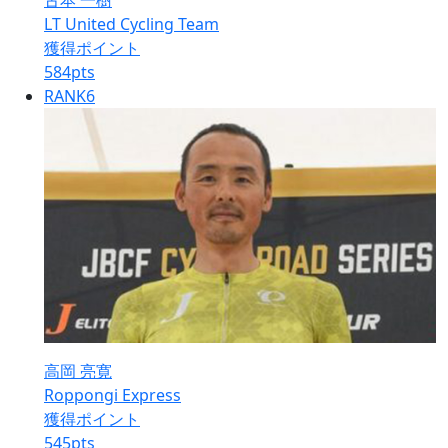
古本 一樹
LT United Cycling Team
獲得ポイント
584
pts
RANK
6
高岡 亮寛
Roppongi Express
獲得ポイント
545
pts