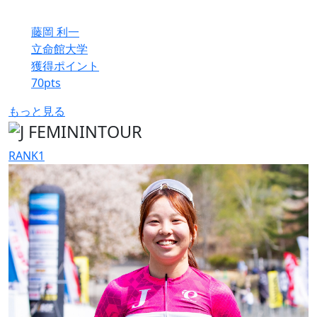
藤岡 利一
立命館大学
獲得ポイント
70
pts
もっと見る
RANK
1