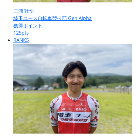
三浦 壮悟
埼玉ユース自転車競技部 Gen Alpha
獲得ポイント
125
pts
RANK
5