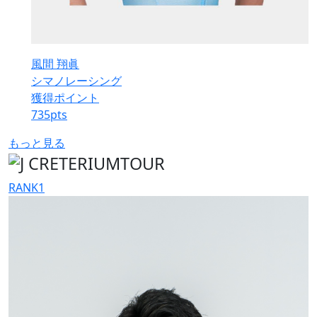
風間 翔眞
シマノレーシング
獲得ポイント
735
pts
もっと見る
RANK
1