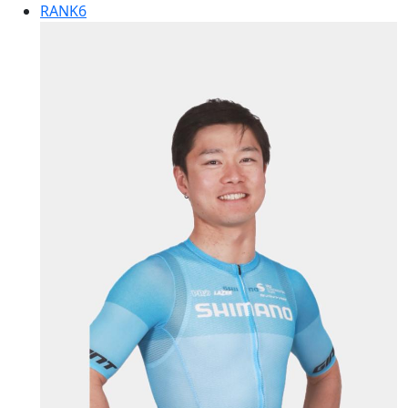
RANK
6