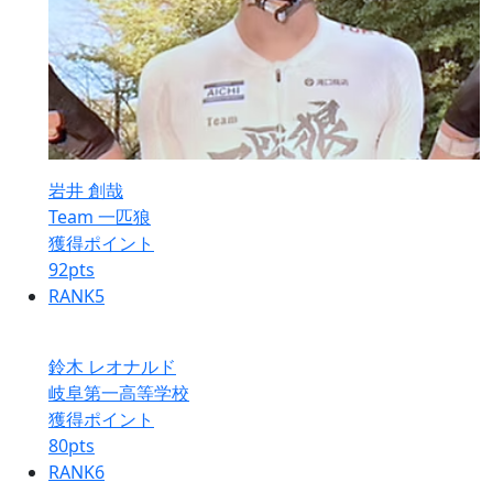
岩井 創哉
Team 一匹狼
獲得ポイント
92
pts
RANK
5
鈴木 レオナルド
岐阜第一高等学校
獲得ポイント
80
pts
RANK
6