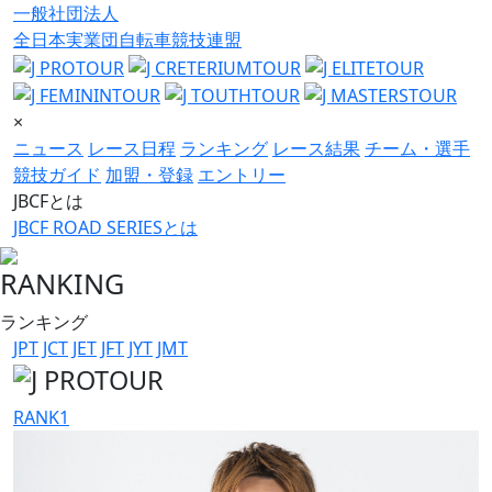
一般社団法人
全日本実業団自転車競技連盟
×
ニュース
レース日程
ランキング
レース結果
チーム・選手
競技ガイド
加盟・登録
エントリー
JBCFとは
JBCF ROAD SERIESとは
RANKING
ランキング
JPT
JCT
JET
JFT
JYT
JMT
RANK
1