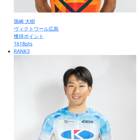
孫崎 大樹
ヴィクトワール広島
獲得ポイント
1618
pts
RANK
3