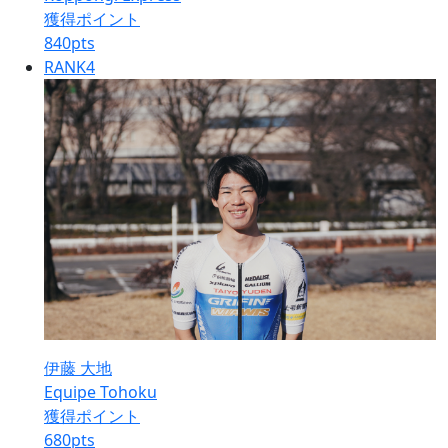
獲得ポイント
840
pts
RANK
4
伊藤 大地
Equipe Tohoku
獲得ポイント
680
pts