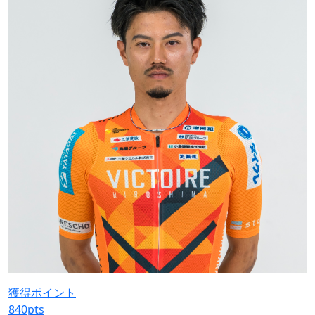
獲得ポイント
840
pts