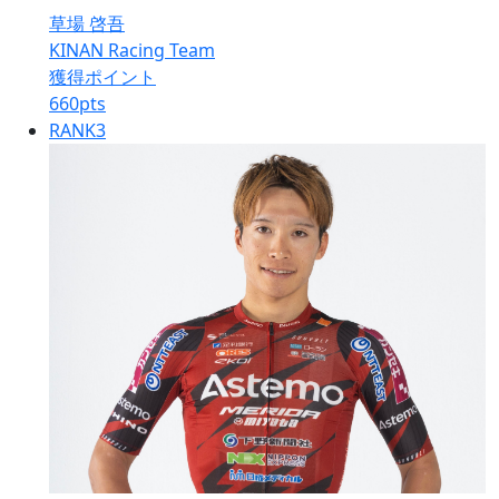
草場 啓吾
KINAN Racing Team
獲得ポイント
660
pts
RANK
3