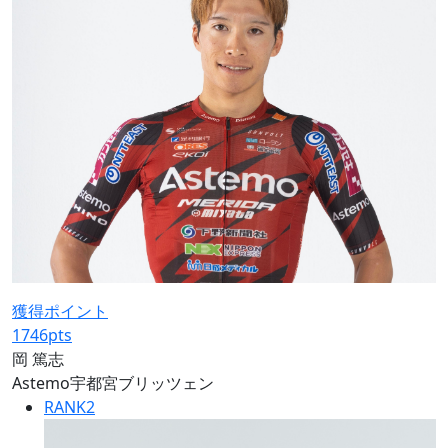
獲得ポイント
1746
pts
岡 篤志
Astemo宇都宮ブリッツェン
RANK
2