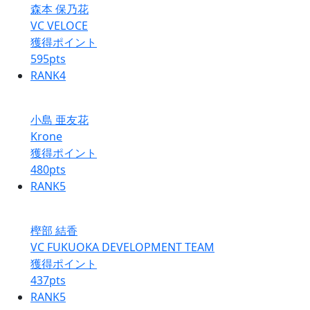
森本 保乃花
VC VELOCE
獲得ポイント
595
pts
RANK
4
小島 亜友花
Krone
獲得ポイント
480
pts
RANK
5
樫部 結香
VC FUKUOKA DEVELOPMENT TEAM
獲得ポイント
437
pts
RANK
5