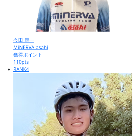
今田 康一
MiNERVA-asahi
獲得ポイント
110
pts
RANK
4