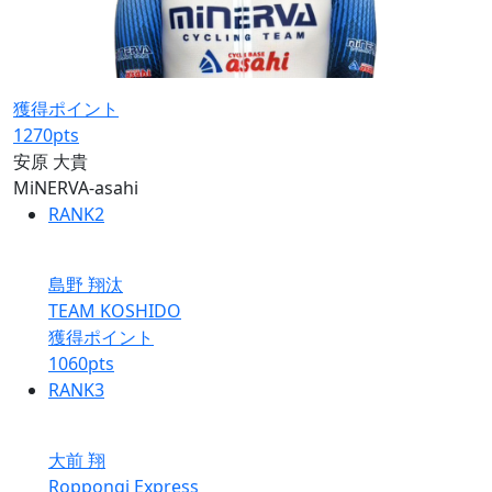
獲得ポイント
1270
pts
安原 大貴
MiNERVA-asahi
RANK
2
島野 翔汰
TEAM KOSHIDO
獲得ポイント
1060
pts
RANK
3
大前 翔
Roppongi Express