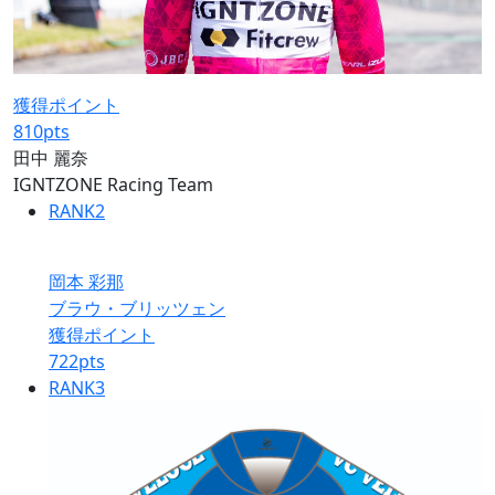
獲得ポイント
810
pts
田中 麗奈
IGNTZONE Racing Team
RANK
2
岡本 彩那
ブラウ・ブリッツェン
獲得ポイント
722
pts
RANK
3