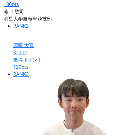
180
pts
滝口 敬司
明星大学自転車競技部
RANK
2
須藤 大喜
Krone
獲得ポイント
120
pts
RANK
3