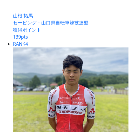
山根 拓馬
セービング・山口県自転車競技連盟
獲得ポイント
139
pts
RANK
4