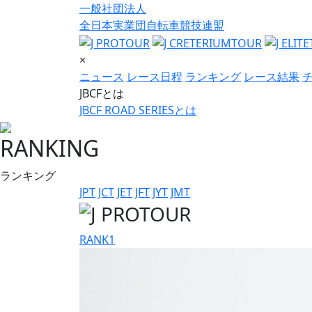
一般社団法人
全日本実業団自転車競技連盟
×
ニュース
レース日程
ランキング
レース結果
JBCFとは
JBCF ROAD SERIESとは
RANKING
ランキング
JPT
JCT
JET
JFT
JYT
JMT
RANK
1