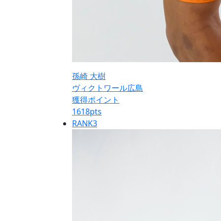
孫崎 大樹
ヴィクトワール広島
獲得ポイント
1618
pts
RANK
3