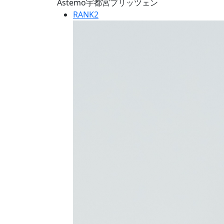
Astemo宇都宮ブリッツェン
RANK
2