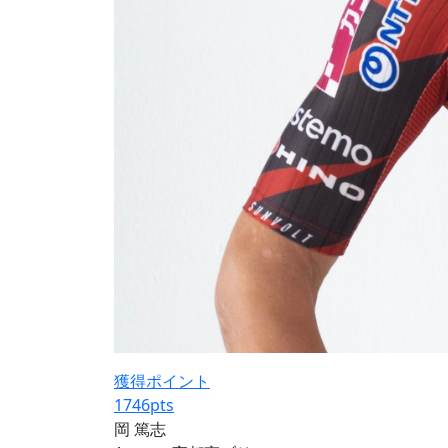
獲得ポイント
1746
pts
岡 篤志