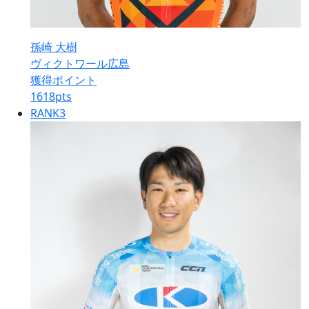
孫崎 大樹
ヴィクトワール広島
獲得ポイント
1618
pts
RANK
3