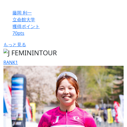
藤岡 利一
立命館大学
獲得ポイント
70
pts
もっと見る
RANK
1