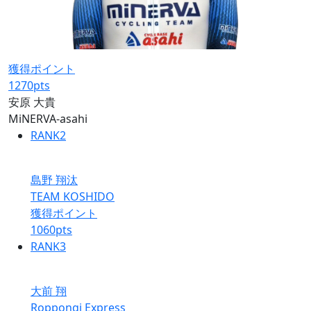
獲得ポイント
1270
pts
安原 大貴
MiNERVA-asahi
RANK
2
島野 翔汰
TEAM KOSHIDO
獲得ポイント
1060
pts
RANK
3
大前 翔
Roppongi Express