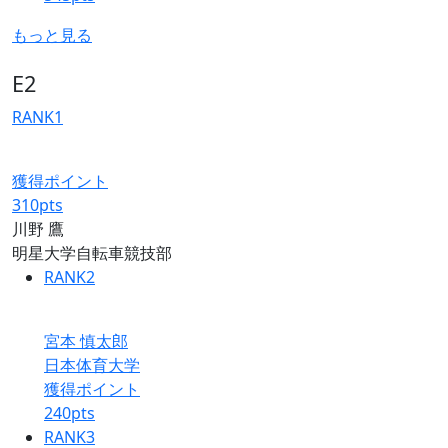
もっと見る
E2
RANK
1
獲得ポイント
310
pts
川野 鷹
明星大学自転車競技部
RANK
2
宮本 慎太郎
日本体育大学
獲得ポイント
240
pts
RANK
3