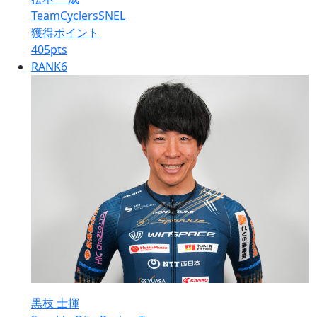
TeamCyclersSNEL
獲得ポイント
405
pts
RANK
6
黒枝 士揮