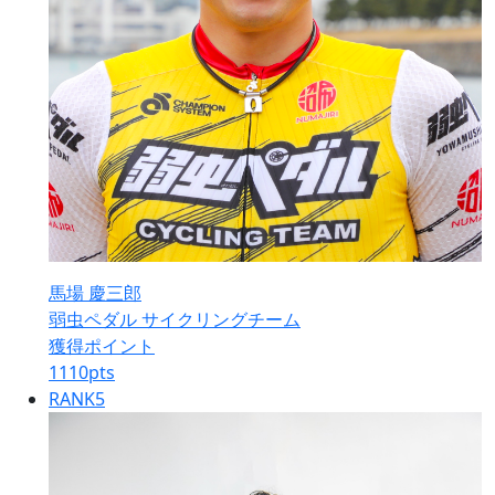
馬場 慶三郎
弱虫ペダル サイクリングチーム
獲得ポイント
1110
pts
RANK
5