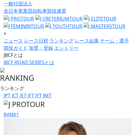
一般社団法人
全日本実業団自転車競技連盟
×
ニュース
レース日程
ランキング
レース結果
チーム・選手
競技ガイド
加盟・登録
エントリー
JBCFとは
JBCF ROAD SERIESとは
RANKING
ランキング
JPT
JCT
JET
JFT
JYT
JMT
RANK
1