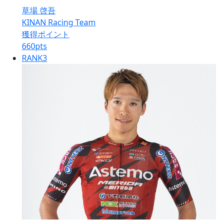
草場 啓吾
KINAN Racing Team
獲得ポイント
660
pts
RANK
3