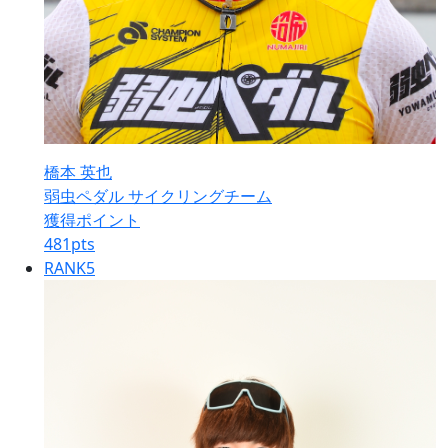
橋本 英也
弱虫ペダル サイクリングチーム
獲得ポイント
481
pts
RANK
5