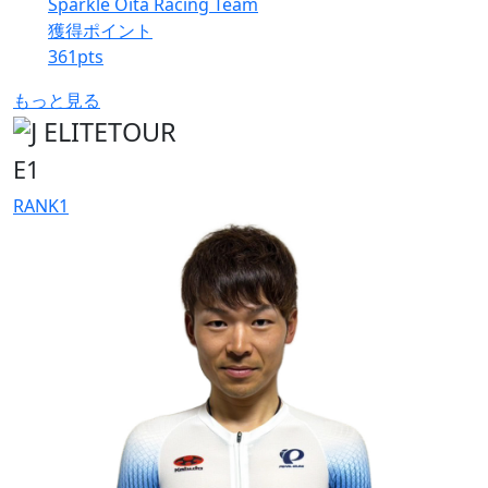
Sparkle Oita Racing Team
獲得ポイント
361
pts
もっと見る
E1
RANK
1