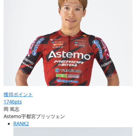
獲得ポイント
1746
pts
岡 篤志
Astemo宇都宮ブリッツェン
RANK
2