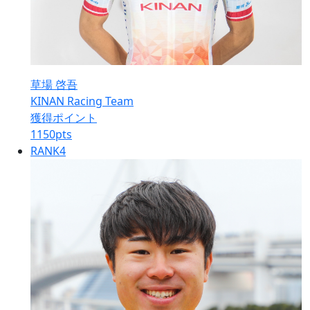
草場 啓吾
KINAN Racing Team
獲得ポイント
1150
pts
RANK
4