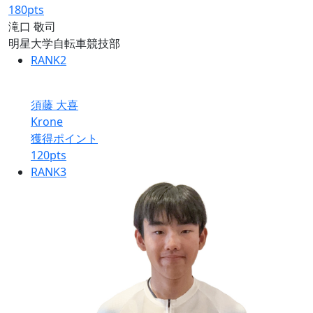
180
pts
滝口 敬司
明星大学自転車競技部
RANK
2
須藤 大喜
Krone
獲得ポイント
120
pts
RANK
3