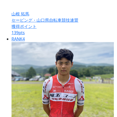
山根 拓馬
セービング・山口県自転車競技連盟
獲得ポイント
139
pts
RANK
4