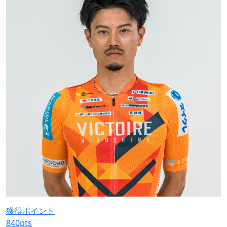
獲得ポイント
840
pts