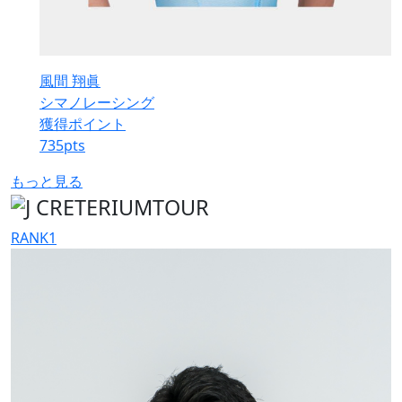
風間 翔眞
シマノレーシング
獲得ポイント
735
pts
もっと見る
RANK
1