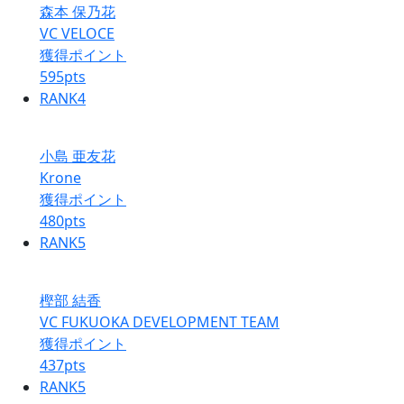
森本 保乃花
VC VELOCE
獲得ポイント
595
pts
RANK
4
小島 亜友花
Krone
獲得ポイント
480
pts
RANK
5
樫部 結香
VC FUKUOKA DEVELOPMENT TEAM
獲得ポイント
437
pts
RANK
5