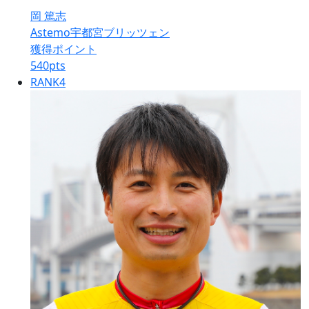
岡 篤志
Astemo宇都宮ブリッツェン
獲得ポイント
540
pts
RANK
4