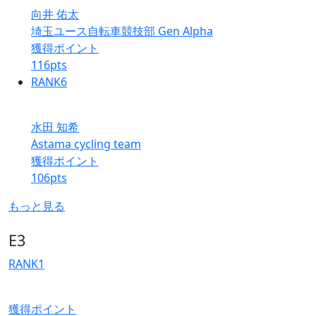
向井 佑太
埼玉ユース自転車競技部 Gen Alpha
獲得ポイント
116
pts
RANK
6
水田 知希
Astama cycling team
獲得ポイント
106
pts
もっと見る
E3
RANK
1
獲得ポイント