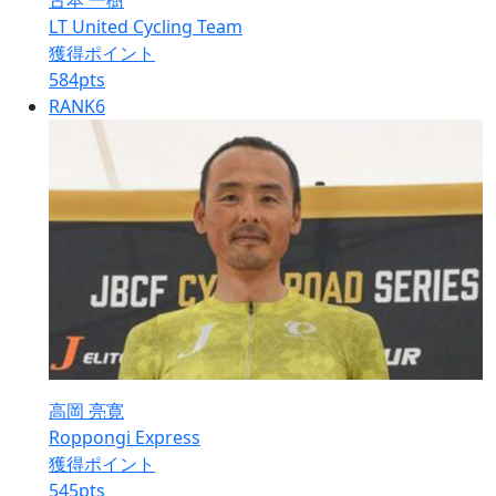
古本 一樹
LT United Cycling Team
獲得ポイント
584
pts
RANK
6
高岡 亮寛
Roppongi Express
獲得ポイント
545
pts