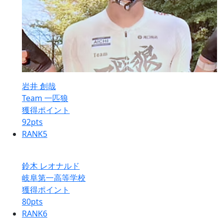
岩井 創哉
Team 一匹狼
獲得ポイント
92
pts
RANK
5
鈴木 レオナルド
岐阜第一高等学校
獲得ポイント
80
pts
RANK
6