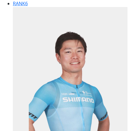
RANK
6