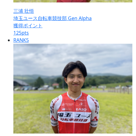
三浦 壮悟
埼玉ユース自転車競技部 Gen Alpha
獲得ポイント
125
pts
RANK
5