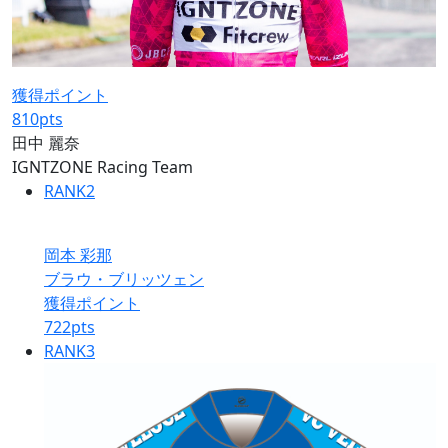
獲得ポイント
810
pts
田中 麗奈
IGNTZONE Racing Team
RANK
2
岡本 彩那
ブラウ・ブリッツェン
獲得ポイント
722
pts
RANK
3