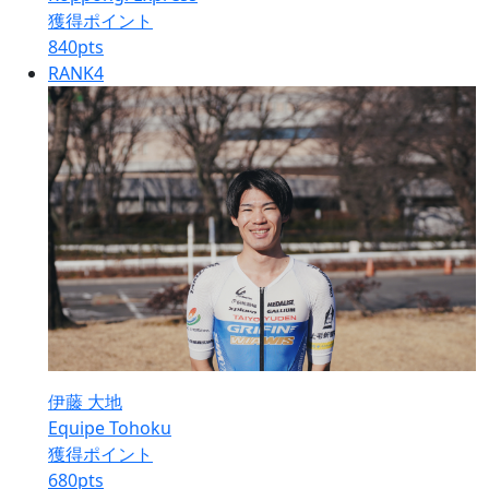
獲得ポイント
840
pts
RANK
4
伊藤 大地
Equipe Tohoku
獲得ポイント
680
pts