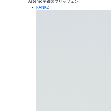
Astemo宇都宮ブリッツェン
RANK
2