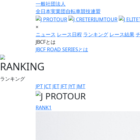
一般社団法人
全日本実業団自転車競技連盟
×
ニュース
レース日程
ランキング
レース結果
JBCFとは
JBCF ROAD SERIESとは
RANKING
ランキング
JPT
JCT
JET
JFT
JYT
JMT
RANK
1