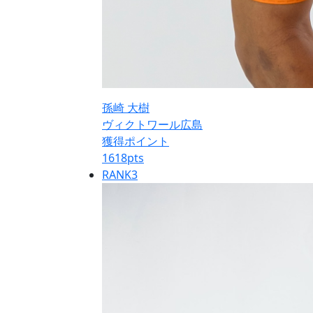
孫崎 大樹
ヴィクトワール広島
獲得ポイント
1618
pts
RANK
3