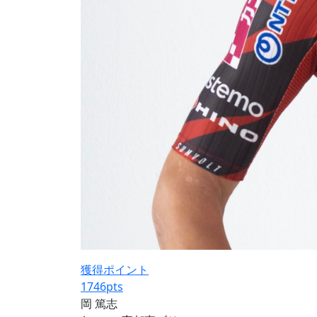
獲得ポイント
1746
pts
岡 篤志