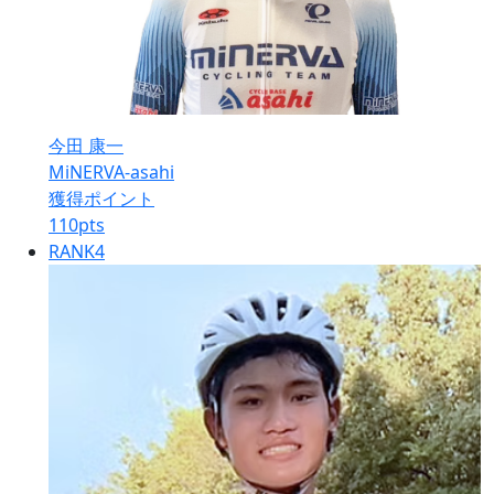
今田 康一
MiNERVA-asahi
獲得ポイント
110
pts
RANK
4