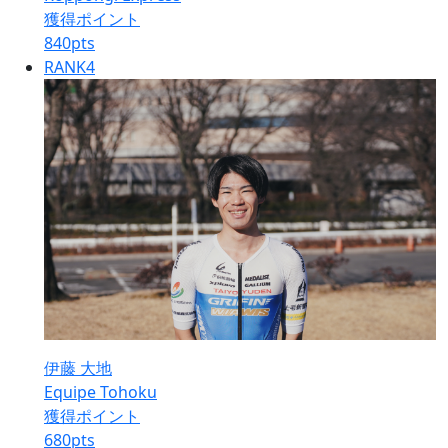
獲得ポイント
840
pts
RANK
4
伊藤 大地
Equipe Tohoku
獲得ポイント
680
pts