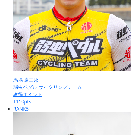
馬場 慶三郎
弱虫ペダル サイクリングチーム
獲得ポイント
1110
pts
RANK
5