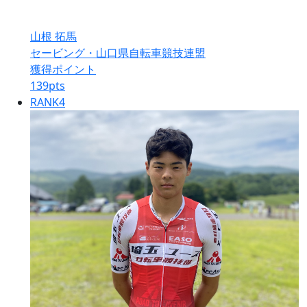
山根 拓馬
セービング・山口県自転車競技連盟
獲得ポイント
139
pts
RANK
4