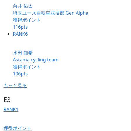
向井 佑太
埼玉ユース自転車競技部 Gen Alpha
獲得ポイント
116
pts
RANK
6
水田 知希
Astama cycling team
獲得ポイント
106
pts
もっと見る
E3
RANK
1
獲得ポイント