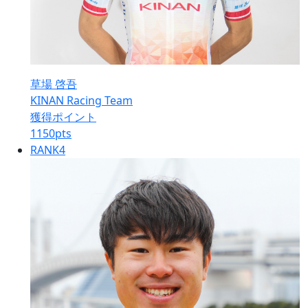
草場 啓吾
KINAN Racing Team
獲得ポイント
1150
pts
RANK
4