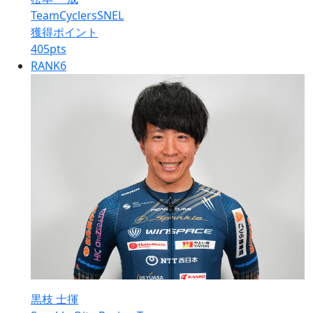
TeamCyclersSNEL
獲得ポイント
405
pts
RANK
6
黒枝 士揮