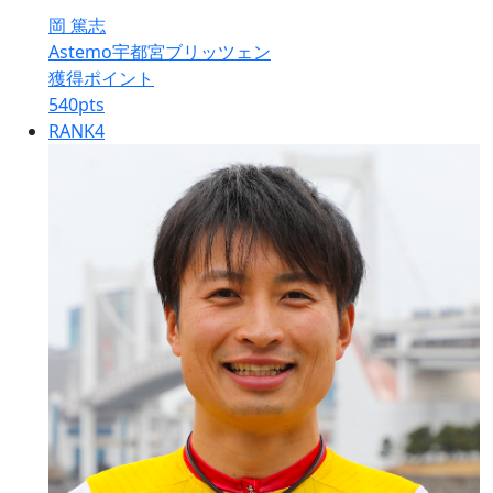
岡 篤志
Astemo宇都宮ブリッツェン
獲得ポイント
540
pts
RANK
4