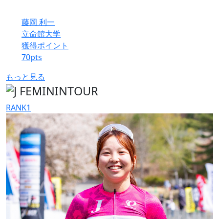
藤岡 利一
立命館大学
獲得ポイント
70
pts
もっと見る
RANK
1