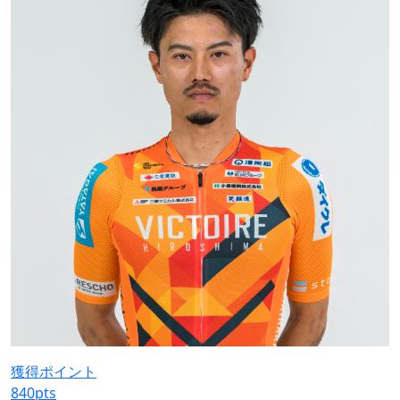
獲得ポイント
840
pts