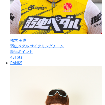
橋本 英也
弱虫ペダル サイクリングチーム
獲得ポイント
481
pts
RANK
5