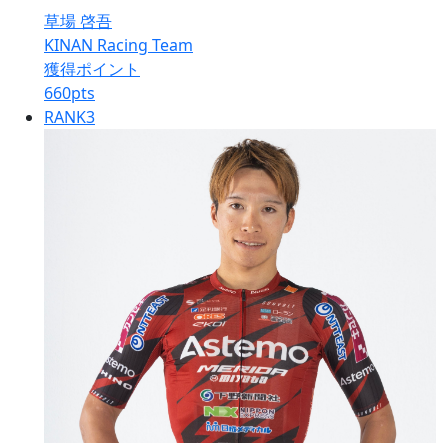
草場 啓吾
KINAN Racing Team
獲得ポイント
660
pts
RANK
3