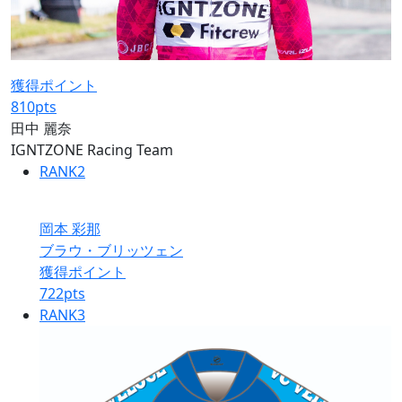
獲得ポイント
810
pts
田中 麗奈
IGNTZONE Racing Team
RANK
2
岡本 彩那
ブラウ・ブリッツェン
獲得ポイント
722
pts
RANK
3