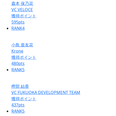
森本 保乃花
VC VELOCE
獲得ポイント
595
pts
RANK
4
小島 亜友花
Krone
獲得ポイント
480
pts
RANK
5
樫部 結香
VC FUKUOKA DEVELOPMENT TEAM
獲得ポイント
437
pts
RANK
5