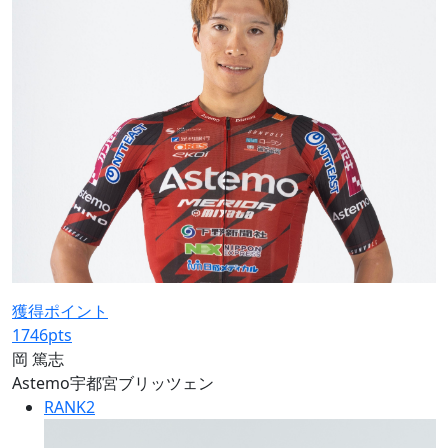
獲得ポイント
1746
pts
岡 篤志
Astemo宇都宮ブリッツェン
RANK
2