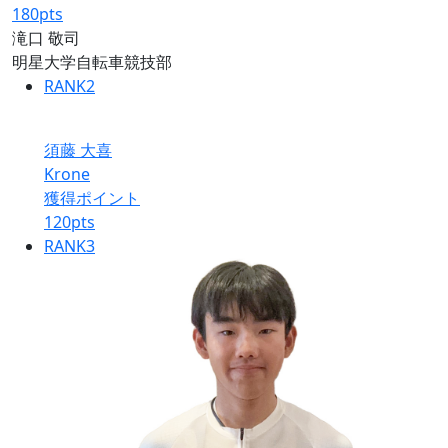
180
pts
滝口 敬司
明星大学自転車競技部
RANK
2
須藤 大喜
Krone
獲得ポイント
120
pts
RANK
3