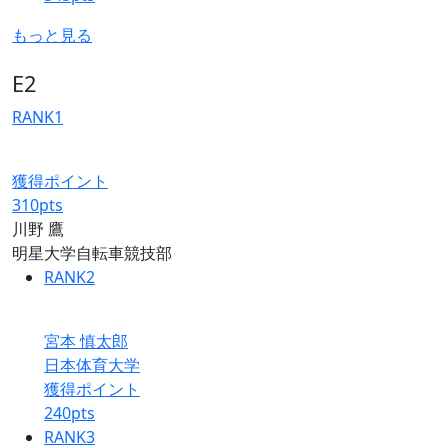
もっと見る
E2
RANK
1
獲得ポイント
310
pts
川野 鷹
明星大学自転車競技部
RANK
2
宮本 慎太郎
日本体育大学
獲得ポイント
240
pts
RANK
3