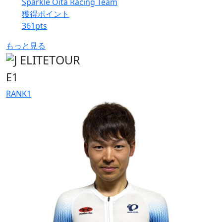
Sparkle Oita Racing Team
獲得ポイント
361
pts
もっと見る
E1
RANK
1