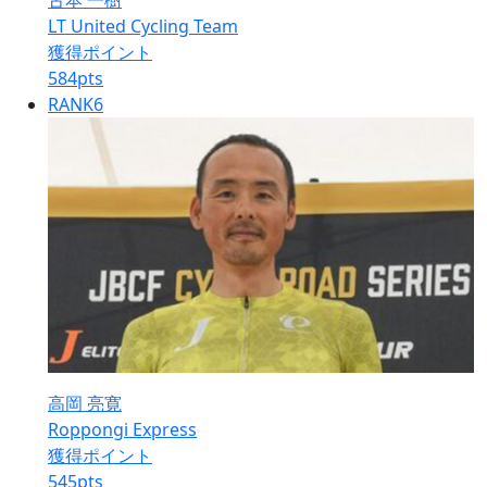
古本 一樹
LT United Cycling Team
獲得ポイント
584
pts
RANK
6
高岡 亮寛
Roppongi Express
獲得ポイント
545
pts