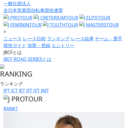
一般社団法人
全日本実業団自転車競技連盟
×
ニュース
レース日程
ランキング
レース結果
チーム・選手
競技ガイド
加盟・登録
エントリー
JBCFとは
JBCF ROAD SERIESとは
RANKING
ランキング
JPT
JCT
JET
JFT
JYT
JMT
RANK
1