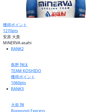
獲得ポイント
1270
pts
安原 大貴
MiNERVA-asahi
RANK
2
島野 翔汰
TEAM KOSHIDO
獲得ポイント
1060
pts
RANK
3
大前 翔
Roppongi Express