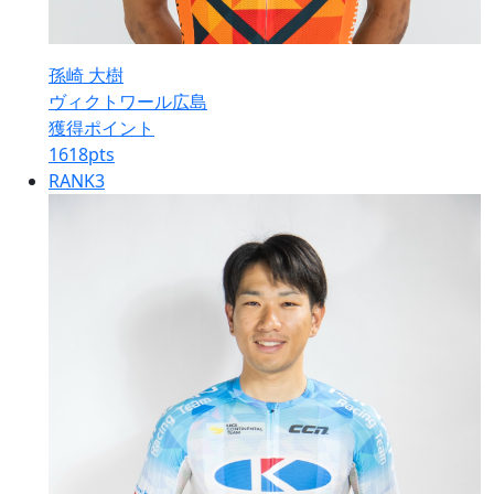
孫崎 大樹
ヴィクトワール広島
獲得ポイント
1618
pts
RANK
3