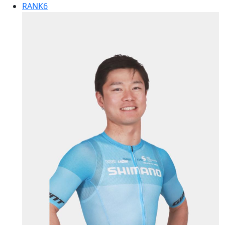
RANK
6