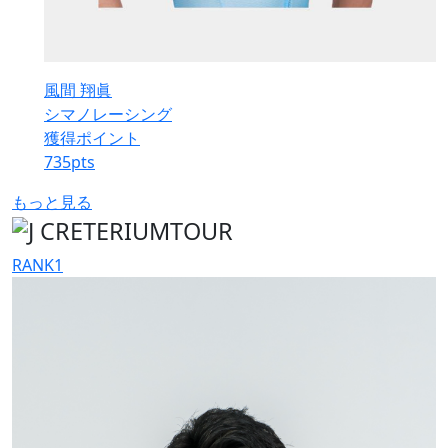
風間 翔眞
シマノレーシング
獲得ポイント
735
pts
もっと見る
RANK
1