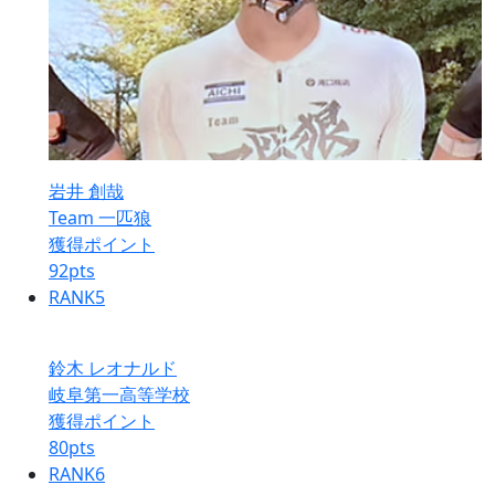
岩井 創哉
Team 一匹狼
獲得ポイント
92
pts
RANK
5
鈴木 レオナルド
岐阜第一高等学校
獲得ポイント
80
pts
RANK
6