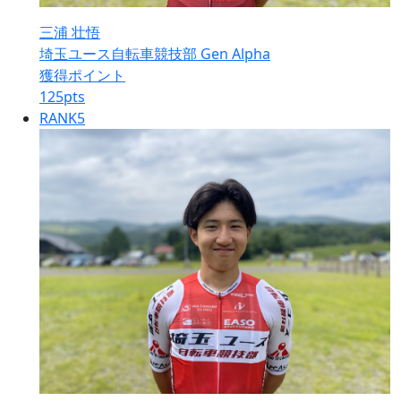
三浦 壮悟
埼玉ユース自転車競技部 Gen Alpha
獲得ポイント
125
pts
RANK
5