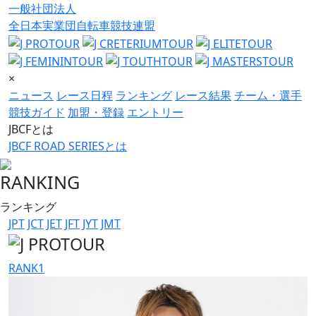
一般社団法人
全日本実業団自転車競技連盟
×
ニュース
レース日程
ランキング
レース結果
チーム・選手
競技ガイド
加盟・登録
エントリー
JBCFとは
JBCF ROAD SERIESとは
RANKING
ランキング
JPT
JCT
JET
JFT
JYT
JMT
RANK
1