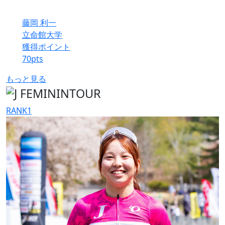
藤岡 利一
立命館大学
獲得ポイント
70
pts
もっと見る
RANK
1