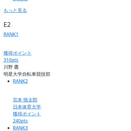
もっと見る
E2
RANK
1
獲得ポイント
310
pts
川野 鷹
明星大学自転車競技部
RANK
2
宮本 慎太郎
日本体育大学
獲得ポイント
240
pts
RANK
3