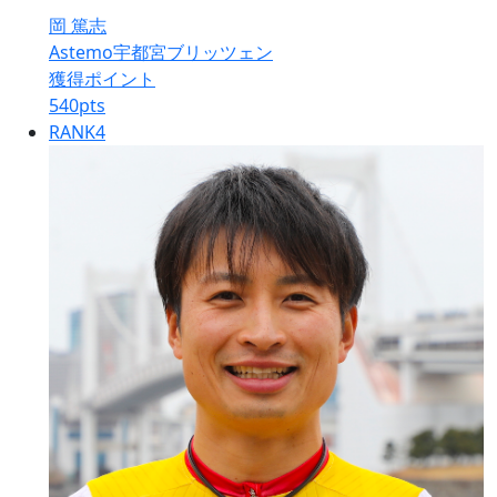
岡 篤志
Astemo宇都宮ブリッツェン
獲得ポイント
540
pts
RANK
4