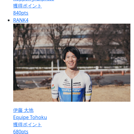
獲得ポイント
840
pts
RANK
4
伊藤 大地
Equipe Tohoku
獲得ポイント
680
pts