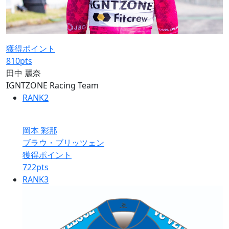
獲得ポイント
810
pts
田中 麗奈
IGNTZONE Racing Team
RANK
2
岡本 彩那
ブラウ・ブリッツェン
獲得ポイント
722
pts
RANK
3