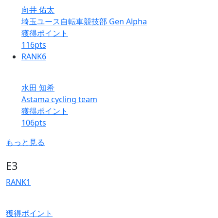
向井 佑太
埼玉ユース自転車競技部 Gen Alpha
獲得ポイント
116
pts
RANK
6
水田 知希
Astama cycling team
獲得ポイント
106
pts
もっと見る
E3
RANK
1
獲得ポイント