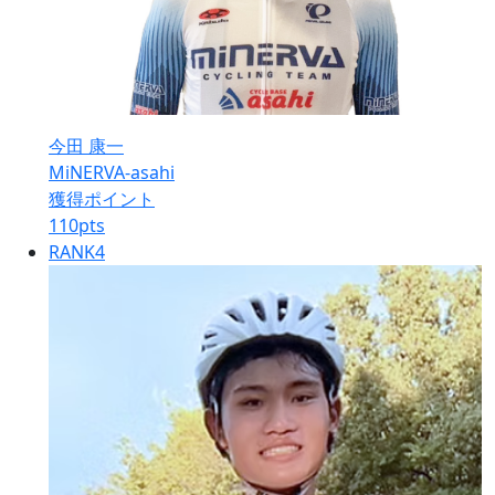
今田 康一
MiNERVA-asahi
獲得ポイント
110
pts
RANK
4