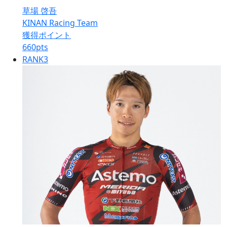
草場 啓吾
KINAN Racing Team
獲得ポイント
660
pts
RANK
3