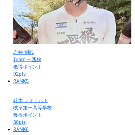
岩井 創哉
Team 一匹狼
獲得ポイント
92
pts
RANK
5
鈴木 レオナルド
岐阜第一高等学校
獲得ポイント
80
pts
RANK
6