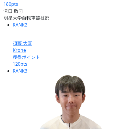
180
pts
滝口 敬司
明星大学自転車競技部
RANK
2
須藤 大喜
Krone
獲得ポイント
120
pts
RANK
3