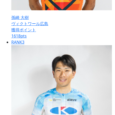
孫崎 大樹
ヴィクトワール広島
獲得ポイント
1618
pts
RANK
3