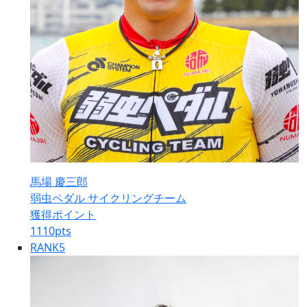
馬場 慶三郎
弱虫ペダル サイクリングチーム
獲得ポイント
1110
pts
RANK
5