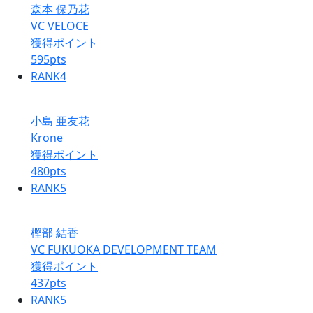
森本 保乃花
VC VELOCE
獲得ポイント
595
pts
RANK
4
小島 亜友花
Krone
獲得ポイント
480
pts
RANK
5
樫部 結香
VC FUKUOKA DEVELOPMENT TEAM
獲得ポイント
437
pts
RANK
5