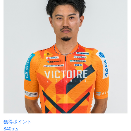
獲得ポイント
840
pts