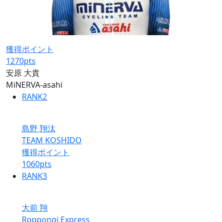
獲得ポイント
1270
pts
安原 大貴
MiNERVA-asahi
RANK
2
島野 翔汰
TEAM KOSHIDO
獲得ポイント
1060
pts
RANK
3
大前 翔
Roppongi Express