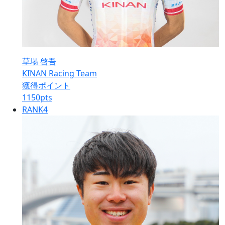
草場 啓吾
KINAN Racing Team
獲得ポイント
1150
pts
RANK
4