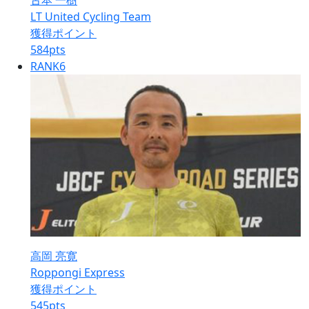
古本 一樹
LT United Cycling Team
獲得ポイント
584
pts
RANK
6
高岡 亮寛
Roppongi Express
獲得ポイント
545
pts