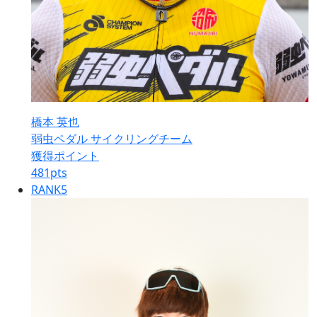
橋本 英也
弱虫ペダル サイクリングチーム
獲得ポイント
481
pts
RANK
5