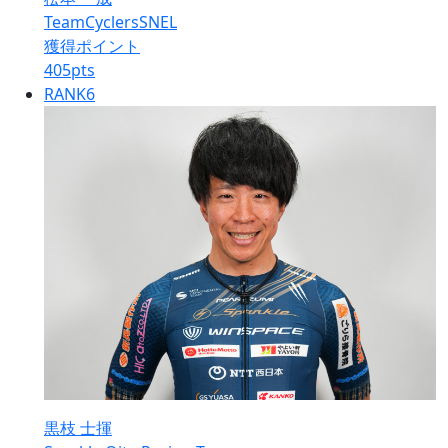
TeamCyclersSNEL
獲得ポイント
405
pts
RANK
6
黒枝 士揮