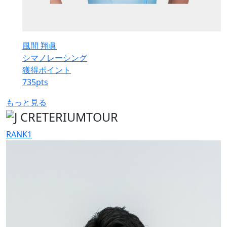
風間 翔眞
シマノレーシング
獲得ポイント
735
pts
もっと見る
RANK
1