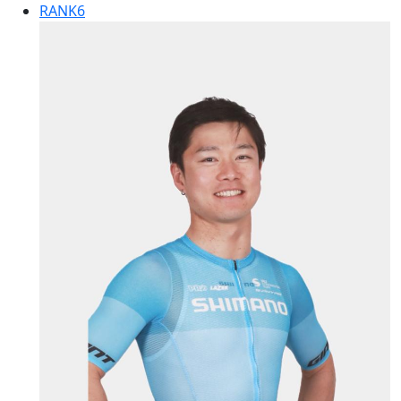
RANK
6