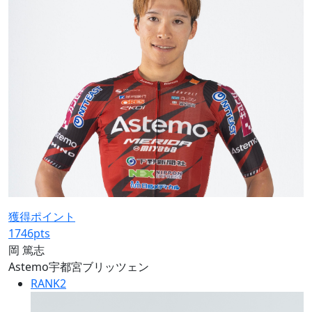
獲得ポイント
1746
pts
岡 篤志
Astemo宇都宮ブリッツェン
RANK
2