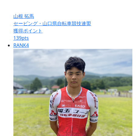
山根 拓馬
セービング・山口県自転車競技連盟
獲得ポイント
139
pts
RANK
4