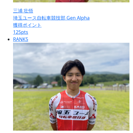
三浦 壮悟
埼玉ユース自転車競技部 Gen Alpha
獲得ポイント
125
pts
RANK
5