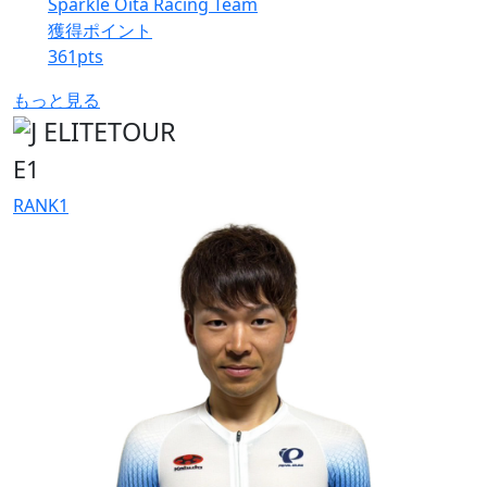
Sparkle Oita Racing Team
獲得ポイント
361
pts
もっと見る
E1
RANK
1