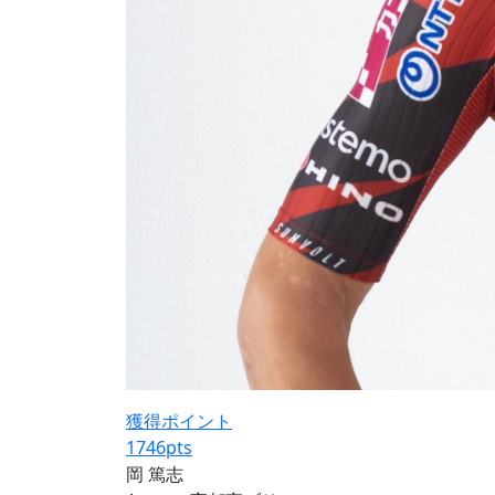
獲得ポイント
1746
pts
岡 篤志