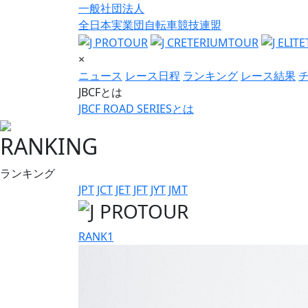
一般社団法人
全日本実業団自転車競技連盟
×
ニュース
レース日程
ランキング
レース結果
JBCFとは
JBCF ROAD SERIESとは
RANKING
ランキング
JPT
JCT
JET
JFT
JYT
JMT
RANK
1