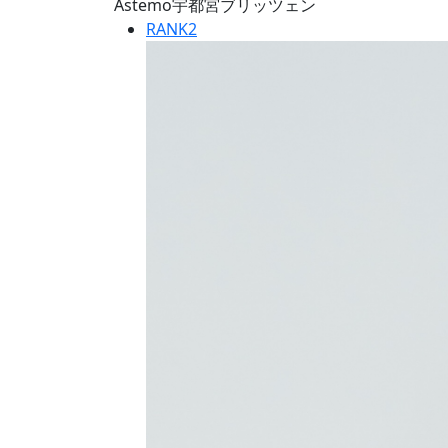
Astemo宇都宮ブリッツェン
RANK
2