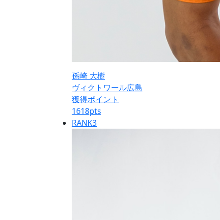
孫崎 大樹
ヴィクトワール広島
獲得ポイント
1618
pts
RANK
3