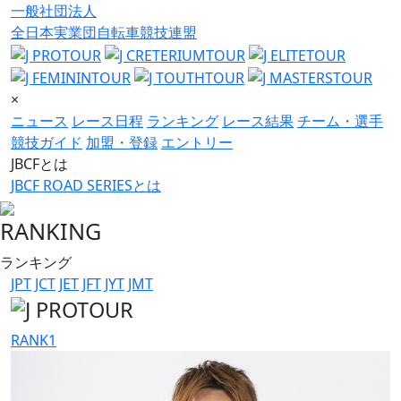
一般社団法人
全日本実業団自転車競技連盟
×
ニュース
レース日程
ランキング
レース結果
チーム・選手
競技ガイド
加盟・登録
エントリー
JBCFとは
JBCF ROAD SERIESとは
RANKING
ランキング
JPT
JCT
JET
JFT
JYT
JMT
RANK
1