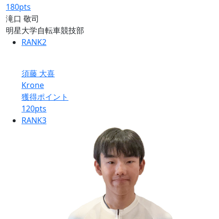
180
pts
滝口 敬司
明星大学自転車競技部
RANK
2
須藤 大喜
Krone
獲得ポイント
120
pts
RANK
3