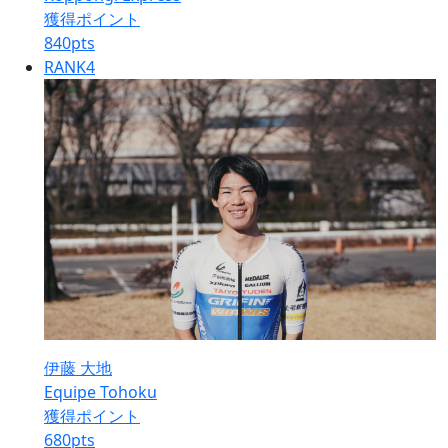
獲得ポイント
840
pts
RANK
4
伊藤 大地
Equipe Tohoku
獲得ポイント
680
pts