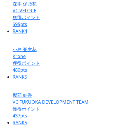
森本 保乃花
VC VELOCE
獲得ポイント
595
pts
RANK
4
小島 亜友花
Krone
獲得ポイント
480
pts
RANK
5
樫部 結香
VC FUKUOKA DEVELOPMENT TEAM
獲得ポイント
437
pts
RANK
5