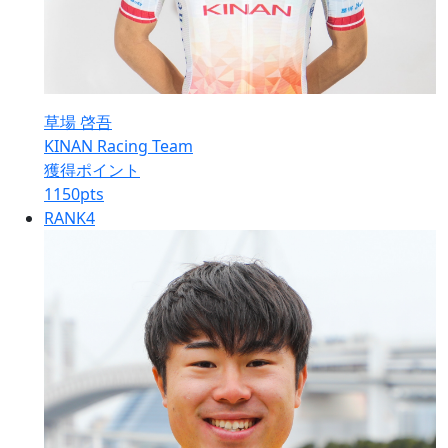
草場 啓吾
KINAN Racing Team
獲得ポイント
1150
pts
RANK
4