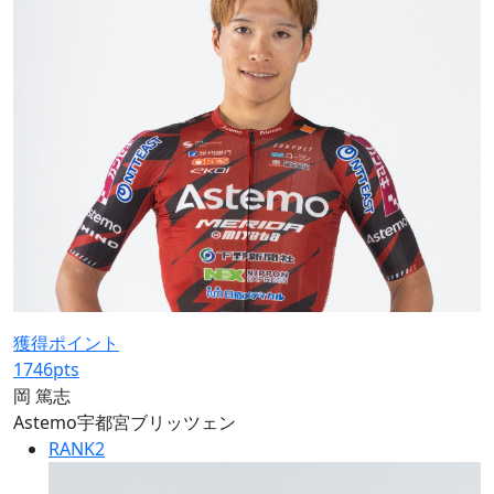
獲得ポイント
1746
pts
岡 篤志
Astemo宇都宮ブリッツェン
RANK
2