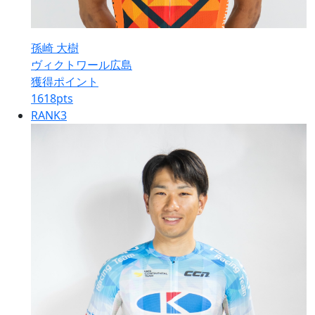
孫崎 大樹
ヴィクトワール広島
獲得ポイント
1618
pts
RANK
3