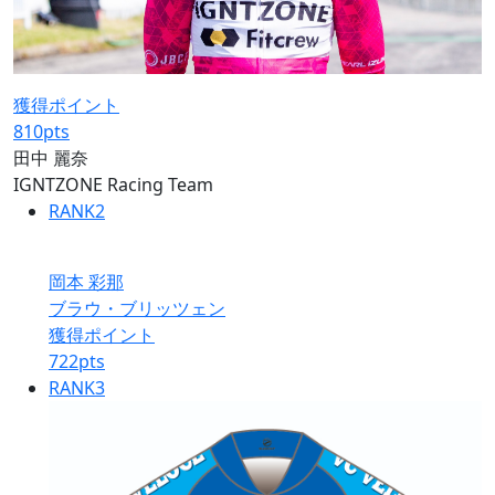
獲得ポイント
810
pts
田中 麗奈
IGNTZONE Racing Team
RANK
2
岡本 彩那
ブラウ・ブリッツェン
獲得ポイント
722
pts
RANK
3