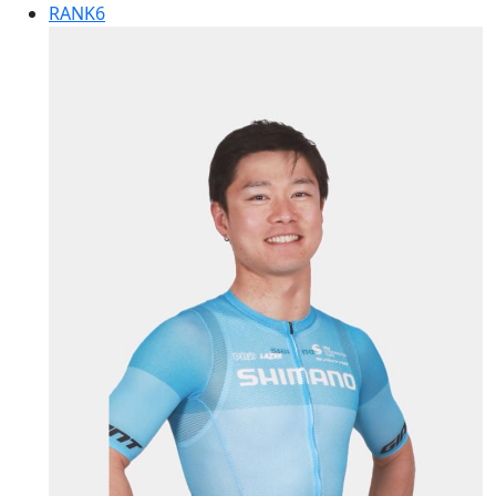
RANK
6