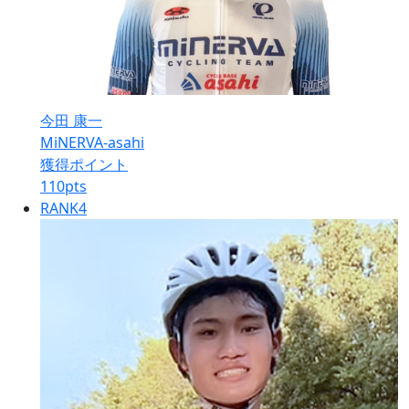
今田 康一
MiNERVA-asahi
獲得ポイント
110
pts
RANK
4