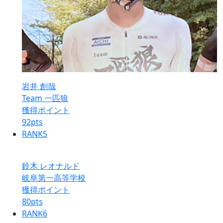
岩井 創哉
Team 一匹狼
獲得ポイント
92
pts
RANK
5
鈴木 レオナルド
岐阜第一高等学校
獲得ポイント
80
pts
RANK
6