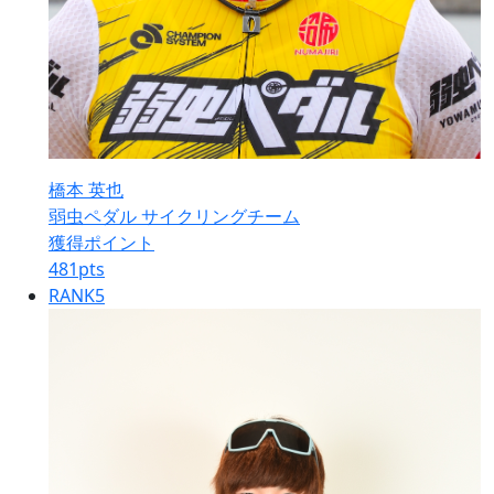
橋本 英也
弱虫ペダル サイクリングチーム
獲得ポイント
481
pts
RANK
5