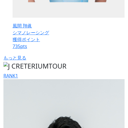
風間 翔眞
シマノレーシング
獲得ポイント
735
pts
もっと見る
RANK
1