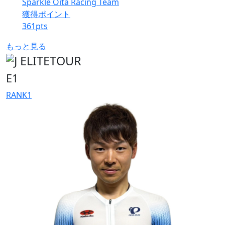
Sparkle Oita Racing Team
獲得ポイント
361
pts
もっと見る
E1
RANK
1