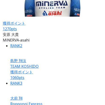
獲得ポイント
1270
pts
安原 大貴
MiNERVA-asahi
RANK
2
島野 翔汰
TEAM KOSHIDO
獲得ポイント
1060
pts
RANK
3
大前 翔
Roppongi Express