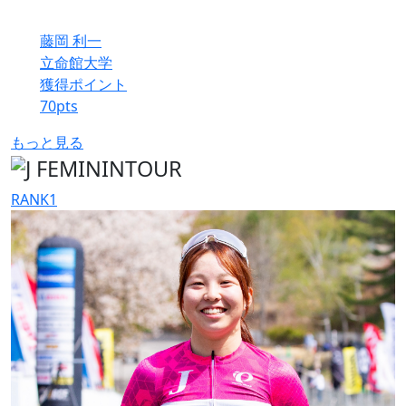
藤岡 利一
立命館大学
獲得ポイント
70
pts
もっと見る
RANK
1