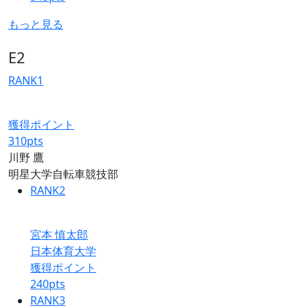
もっと見る
E2
RANK
1
獲得ポイント
310
pts
川野 鷹
明星大学自転車競技部
RANK
2
宮本 慎太郎
日本体育大学
獲得ポイント
240
pts
RANK
3