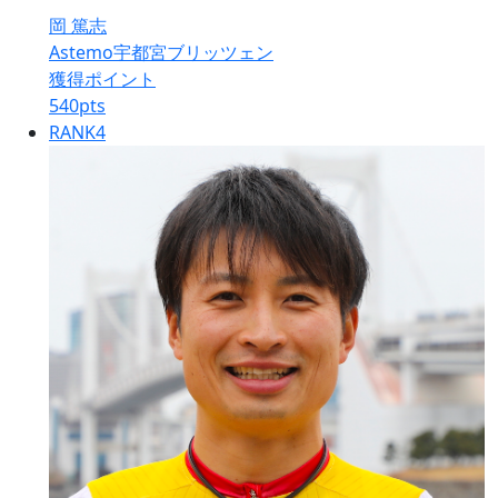
岡 篤志
Astemo宇都宮ブリッツェン
獲得ポイント
540
pts
RANK
4