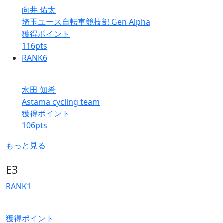
向井 佑太
埼玉ユース自転車競技部 Gen Alpha
獲得ポイント
116
pts
RANK
6
水田 知希
Astama cycling team
獲得ポイント
106
pts
もっと見る
E3
RANK
1
獲得ポイント