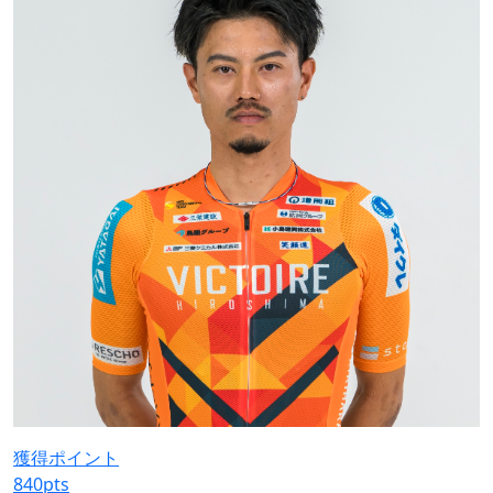
獲得ポイント
840
pts