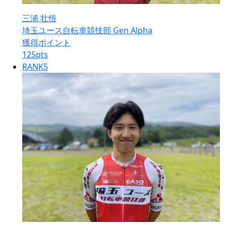
三浦 壮悟
埼玉ユース自転車競技部 Gen Alpha
獲得ポイント
125
pts
RANK
5