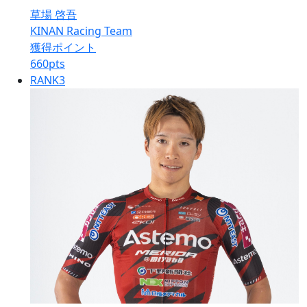
草場 啓吾
KINAN Racing Team
獲得ポイント
660
pts
RANK
3