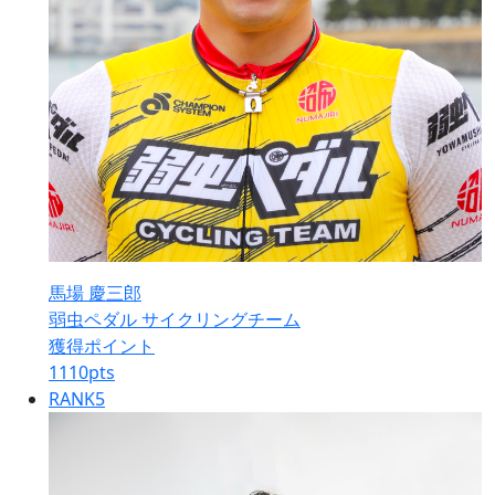
馬場 慶三郎
弱虫ペダル サイクリングチーム
獲得ポイント
1110
pts
RANK
5