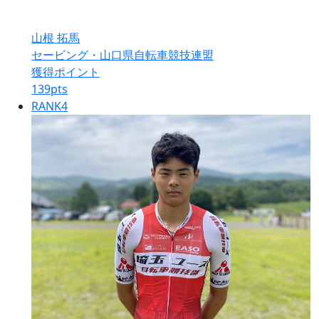
山根 拓馬
セービング・山口県自転車競技連盟
獲得ポイント
139
pts
RANK
4