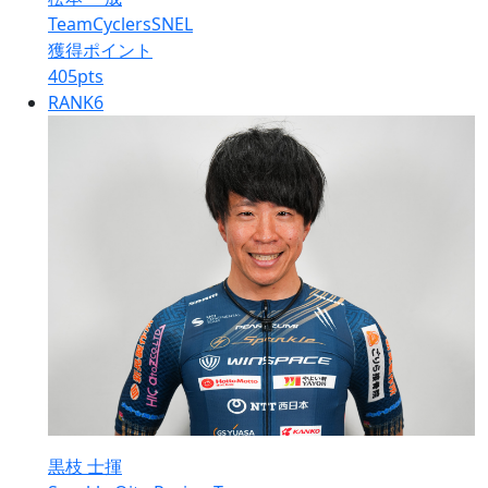
TeamCyclersSNEL
獲得ポイント
405
pts
RANK
6
黒枝 士揮