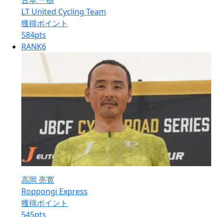
古本 一樹
LT United Cycling Team
獲得ポイント
584
pts
RANK
6
高岡 亮寛
Roppongi Express
獲得ポイント
545
pts