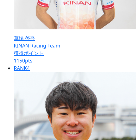
草場 啓吾
KINAN Racing Team
獲得ポイント
1150
pts
RANK
4