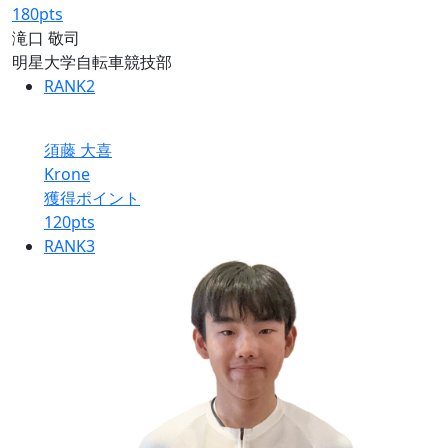
180
pts
滝口 敬司
明星大学自転車競技部
RANK
2
須藤 大喜
Krone
獲得ポイント
120
pts
RANK
3