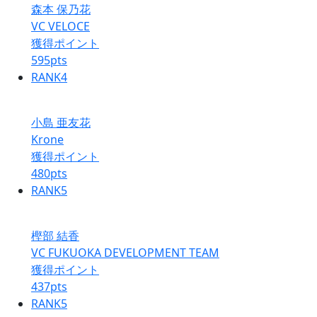
森本 保乃花
VC VELOCE
獲得ポイント
595
pts
RANK
4
小島 亜友花
Krone
獲得ポイント
480
pts
RANK
5
樫部 結香
VC FUKUOKA DEVELOPMENT TEAM
獲得ポイント
437
pts
RANK
5