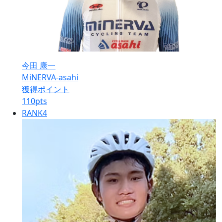
今田 康一
MiNERVA-asahi
獲得ポイント
110
pts
RANK
4