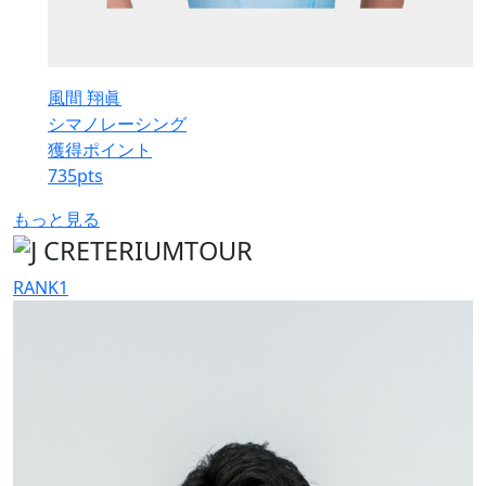
風間 翔眞
シマノレーシング
獲得ポイント
735
pts
もっと見る
RANK
1