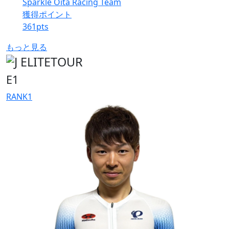
Sparkle Oita Racing Team
獲得ポイント
361
pts
もっと見る
E1
RANK
1