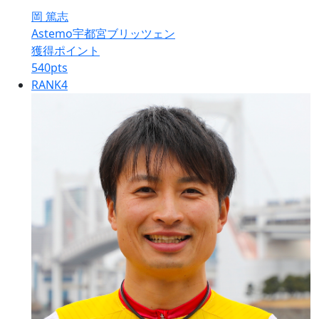
岡 篤志
Astemo宇都宮ブリッツェン
獲得ポイント
540
pts
RANK
4