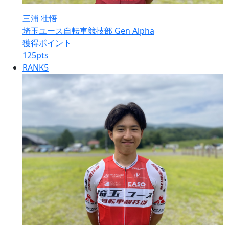
三浦 壮悟
埼玉ユース自転車競技部 Gen Alpha
獲得ポイント
125
pts
RANK
5