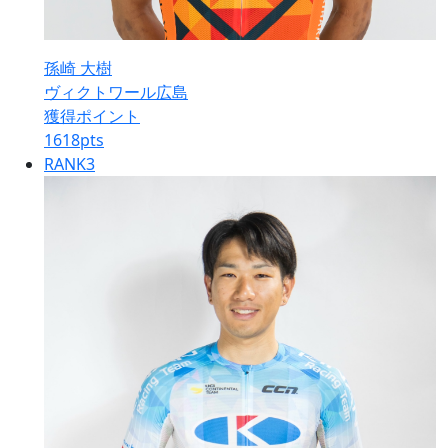
孫崎 大樹
ヴィクトワール広島
獲得ポイント
1618
pts
RANK
3