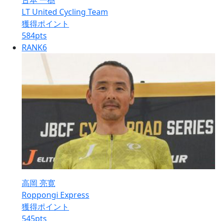
古本 一樹
LT United Cycling Team
獲得ポイント
584
pts
RANK
6
高岡 亮寛
Roppongi Express
獲得ポイント
545
pts