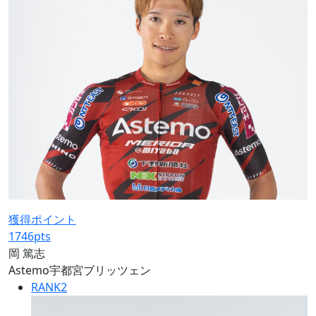
獲得ポイント
1746
pts
岡 篤志
Astemo宇都宮ブリッツェン
RANK
2