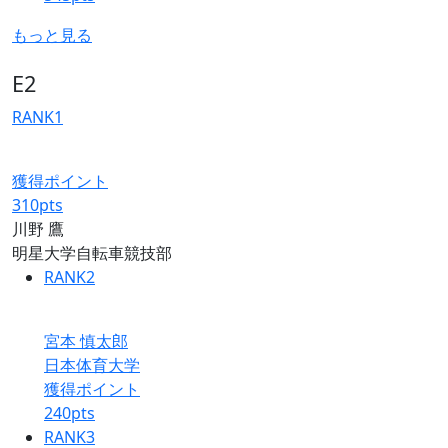
もっと見る
E2
RANK
1
獲得ポイント
310
pts
川野 鷹
明星大学自転車競技部
RANK
2
宮本 慎太郎
日本体育大学
獲得ポイント
240
pts
RANK
3