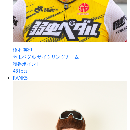
橋本 英也
弱虫ペダル サイクリングチーム
獲得ポイント
481
pts
RANK
5