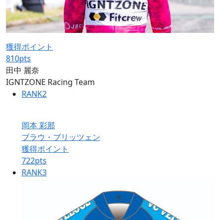
獲得ポイント
810
pts
田中 麗奈
IGNTZONE Racing Team
RANK
2
岡本 彩那
ブラウ・ブリッツェン
獲得ポイント
722
pts
RANK
3