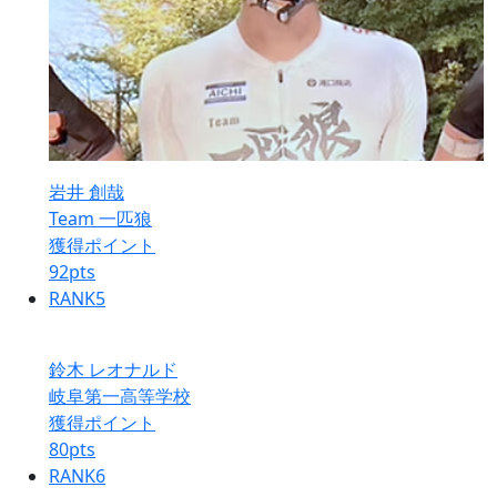
岩井 創哉
Team 一匹狼
獲得ポイント
92
pts
RANK
5
鈴木 レオナルド
岐阜第一高等学校
獲得ポイント
80
pts
RANK
6