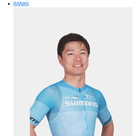
RANK
6