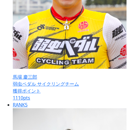
馬場 慶三郎
弱虫ペダル サイクリングチーム
獲得ポイント
1110
pts
RANK
5