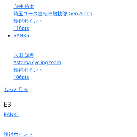
向井 佑太
埼玉ユース自転車競技部 Gen Alpha
獲得ポイント
116
pts
RANK
6
水田 知希
Astama cycling team
獲得ポイント
106
pts
もっと見る
E3
RANK
1
獲得ポイント