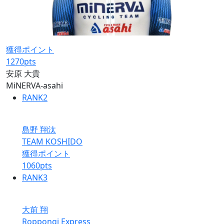
獲得ポイント
1270
pts
安原 大貴
MiNERVA-asahi
RANK
2
島野 翔汰
TEAM KOSHIDO
獲得ポイント
1060
pts
RANK
3
大前 翔
Roppongi Express