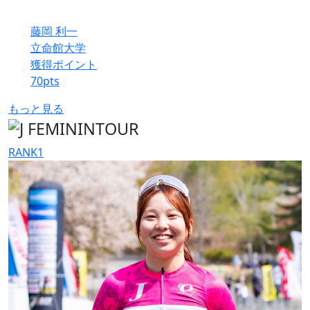
藤岡 利一
立命館大学
獲得ポイント
70
pts
もっと見る
RANK
1