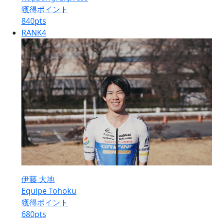
獲得ポイント
840
pts
RANK
4
伊藤 大地
Equipe Tohoku
獲得ポイント
680
pts