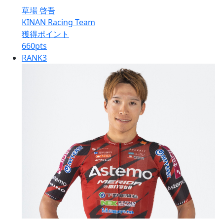
草場 啓吾
KINAN Racing Team
獲得ポイント
660
pts
RANK
3