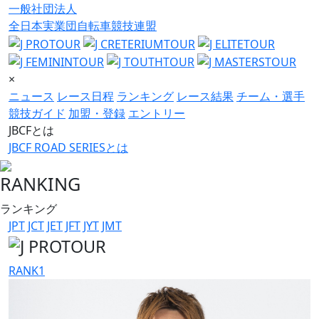
一般社団法人
全日本実業団自転車競技連盟
×
ニュース
レース日程
ランキング
レース結果
チーム・選手
競技ガイド
加盟・登録
エントリー
JBCFとは
JBCF ROAD SERIESとは
RANKING
ランキング
JPT
JCT
JET
JFT
JYT
JMT
RANK
1