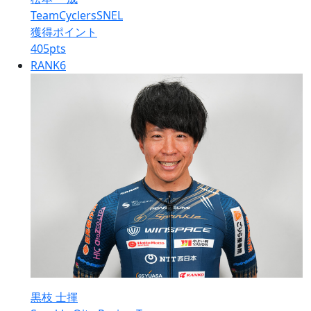
TeamCyclersSNEL
獲得ポイント
405
pts
RANK
6
黒枝 士揮