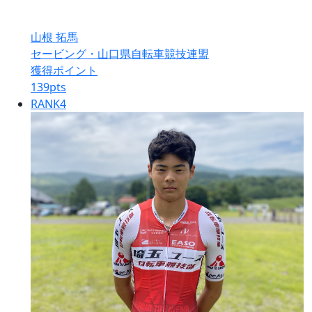
山根 拓馬
セービング・山口県自転車競技連盟
獲得ポイント
139
pts
RANK
4