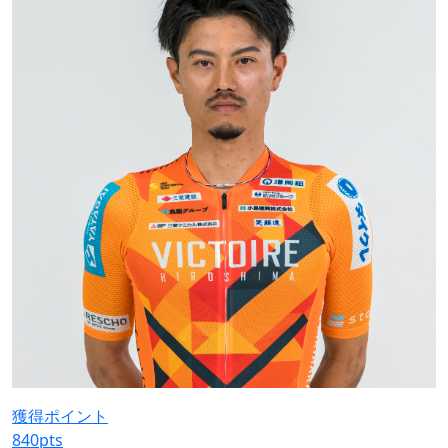
獲得ポイント
840
pts