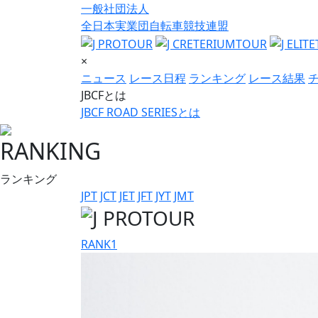
一般社団法人
全日本実業団自転車競技連盟
×
ニュース
レース日程
ランキング
レース結果
JBCFとは
JBCF ROAD SERIESとは
RANKING
ランキング
JPT
JCT
JET
JFT
JYT
JMT
RANK
1