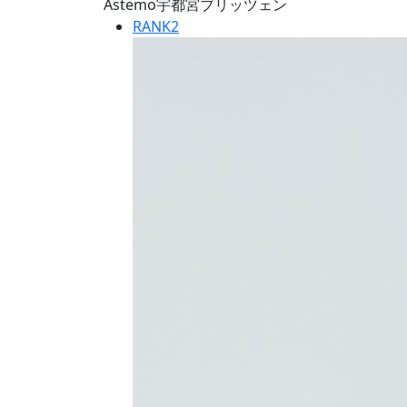
Astemo宇都宮ブリッツェン
RANK
2