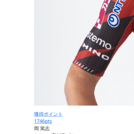
獲得ポイント
1746
pts
岡 篤志