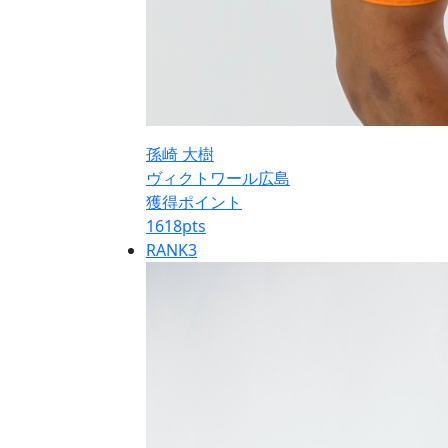
孫崎 大樹
ヴィクトワール広島
獲得ポイント
1618
pts
RANK
3