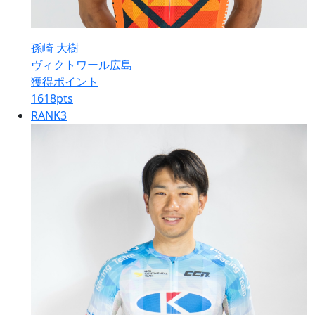
孫崎 大樹
ヴィクトワール広島
獲得ポイント
1618
pts
RANK
3