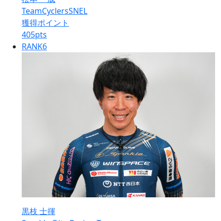
TeamCyclersSNEL
獲得ポイント
405
pts
RANK
6
黒枝 士揮