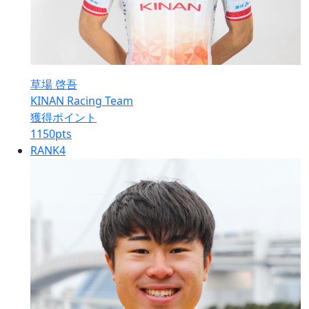
草場 啓吾
KINAN Racing Team
獲得ポイント
1150
pts
RANK
4