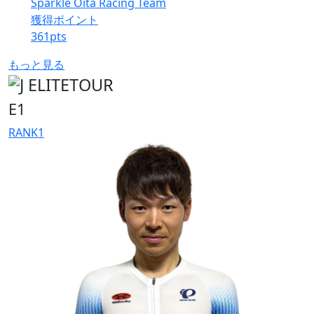
Sparkle Oita Racing Team
獲得ポイント
361
pts
もっと見る
E1
RANK
1