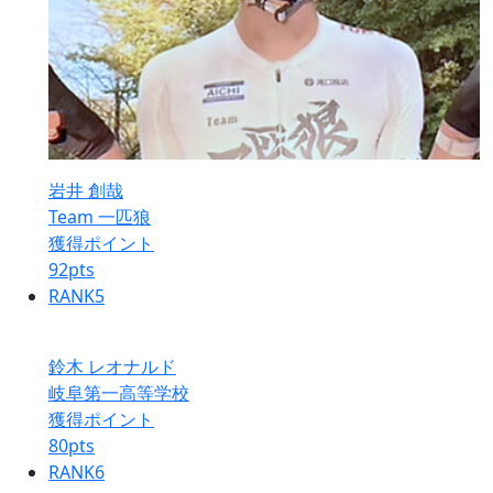
岩井 創哉
Team 一匹狼
獲得ポイント
92
pts
RANK
5
鈴木 レオナルド
岐阜第一高等学校
獲得ポイント
80
pts
RANK
6