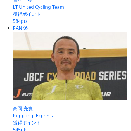
古本 一樹
LT United Cycling Team
獲得ポイント
584
pts
RANK
6
高岡 亮寛
Roppongi Express
獲得ポイント
545
pts