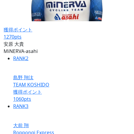
獲得ポイント
1270
pts
安原 大貴
MiNERVA-asahi
RANK
2
島野 翔汰
TEAM KOSHIDO
獲得ポイント
1060
pts
RANK
3
大前 翔
Roppongi Express