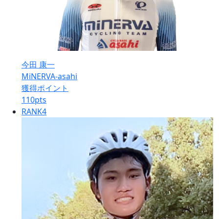
今田 康一
MiNERVA-asahi
獲得ポイント
110
pts
RANK
4