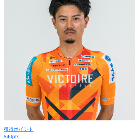
獲得ポイント
840
pts