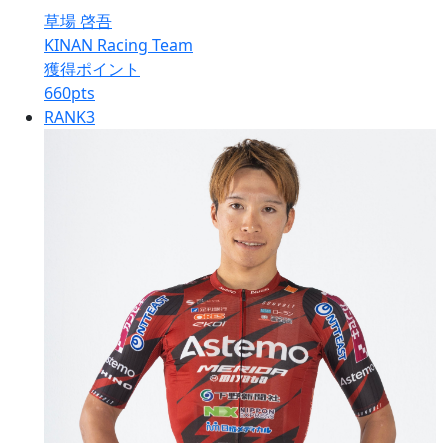
草場 啓吾
KINAN Racing Team
獲得ポイント
660
pts
RANK
3