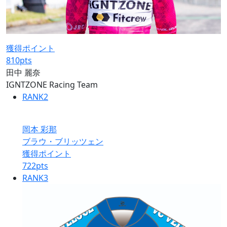
獲得ポイント
810
pts
田中 麗奈
IGNTZONE Racing Team
RANK
2
岡本 彩那
ブラウ・ブリッツェン
獲得ポイント
722
pts
RANK
3