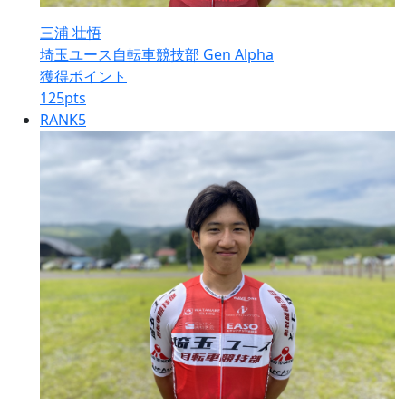
三浦 壮悟
埼玉ユース自転車競技部 Gen Alpha
獲得ポイント
125
pts
RANK
5