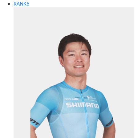
RANK
6