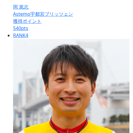
岡 篤志
Astemo宇都宮ブリッツェン
獲得ポイント
540
pts
RANK
4