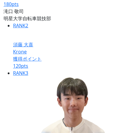
180
pts
滝口 敬司
明星大学自転車競技部
RANK
2
須藤 大喜
Krone
獲得ポイント
120
pts
RANK
3