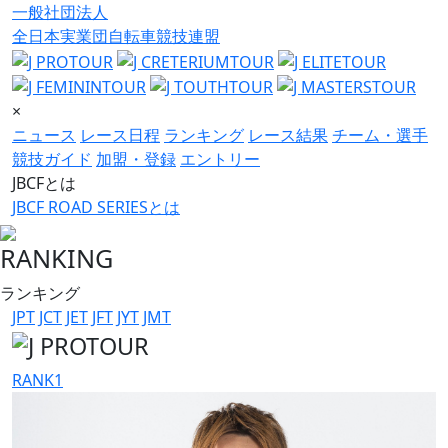
一般社団法人
全日本実業団自転車競技連盟
×
ニュース
レース日程
ランキング
レース結果
チーム・選手
競技ガイド
加盟・登録
エントリー
JBCFとは
JBCF ROAD SERIESとは
RANKING
ランキング
JPT
JCT
JET
JFT
JYT
JMT
RANK
1