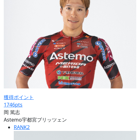
獲得ポイント
1746
pts
岡 篤志
Astemo宇都宮ブリッツェン
RANK
2