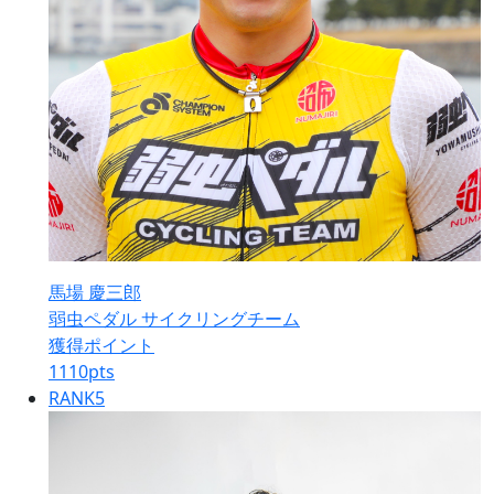
馬場 慶三郎
弱虫ペダル サイクリングチーム
獲得ポイント
1110
pts
RANK
5