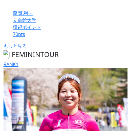
藤岡 利一
立命館大学
獲得ポイント
70
pts
もっと見る
RANK
1