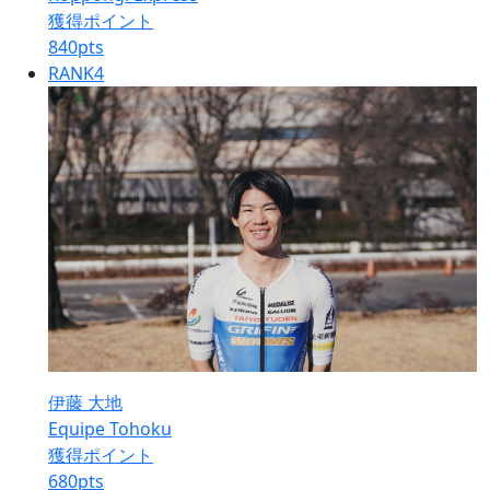
獲得ポイント
840
pts
RANK
4
伊藤 大地
Equipe Tohoku
獲得ポイント
680
pts