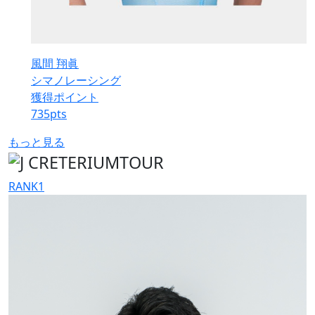
風間 翔眞
シマノレーシング
獲得ポイント
735
pts
もっと見る
RANK
1