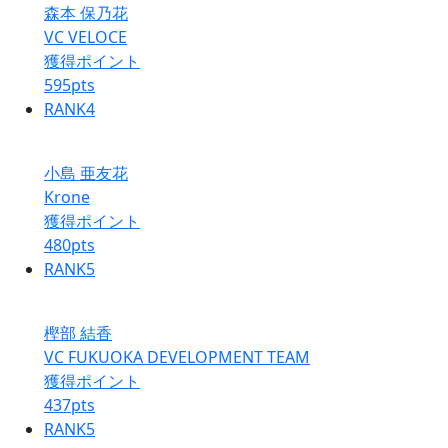
森本 保乃花
VC VELOCE
獲得ポイント
595
pts
RANK
4
小島 亜友花
Krone
獲得ポイント
480
pts
RANK
5
樫部 結香
VC FUKUOKA DEVELOPMENT TEAM
獲得ポイント
437
pts
RANK
5