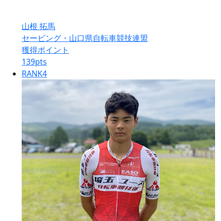
山根 拓馬
セービング・山口県自転車競技連盟
獲得ポイント
139
pts
RANK
4