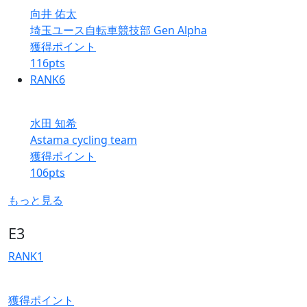
向井 佑太
埼玉ユース自転車競技部 Gen Alpha
獲得ポイント
116
pts
RANK
6
水田 知希
Astama cycling team
獲得ポイント
106
pts
もっと見る
E3
RANK
1
獲得ポイント