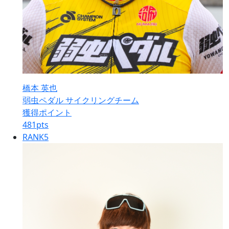
橋本 英也
弱虫ペダル サイクリングチーム
獲得ポイント
481
pts
RANK
5