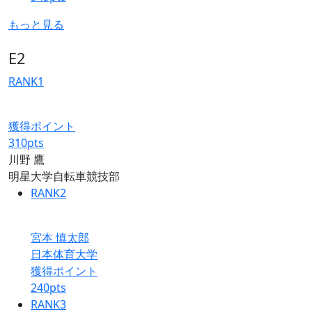
もっと見る
E2
RANK
1
獲得ポイント
310
pts
川野 鷹
明星大学自転車競技部
RANK
2
宮本 慎太郎
日本体育大学
獲得ポイント
240
pts
RANK
3