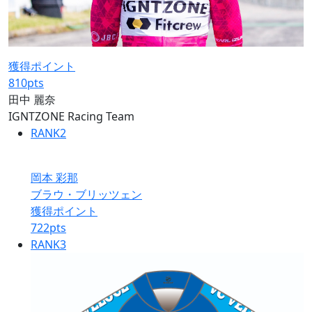
獲得ポイント
810
pts
田中 麗奈
IGNTZONE Racing Team
RANK
2
岡本 彩那
ブラウ・ブリッツェン
獲得ポイント
722
pts
RANK
3