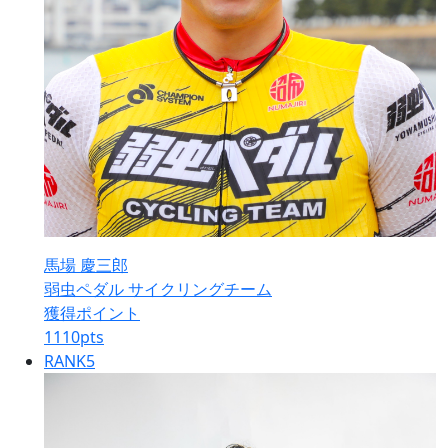
馬場 慶三郎
弱虫ペダル サイクリングチーム
獲得ポイント
1110
pts
RANK
5