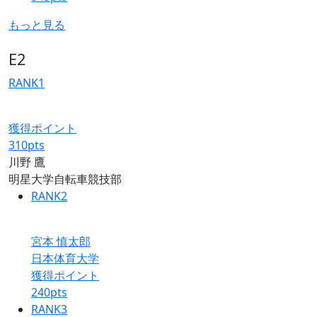
もっと見る
E2
RANK
1
獲得ポイント
310
pts
川野 鷹
明星大学自転車競技部
RANK
2
宮本 慎太郎
日本体育大学
獲得ポイント
240
pts
RANK
3