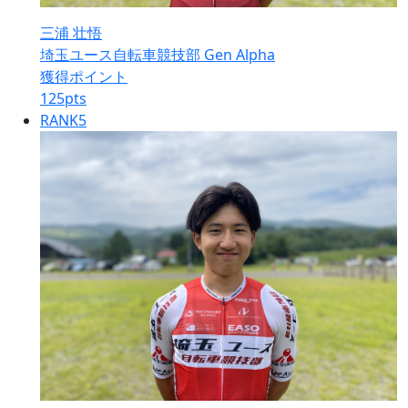
三浦 壮悟
埼玉ユース自転車競技部 Gen Alpha
獲得ポイント
125
pts
RANK
5