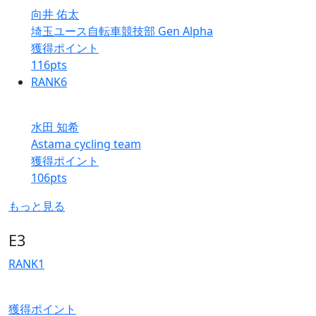
向井 佑太
埼玉ユース自転車競技部 Gen Alpha
獲得ポイント
116
pts
RANK
6
水田 知希
Astama cycling team
獲得ポイント
106
pts
もっと見る
E3
RANK
1
獲得ポイント