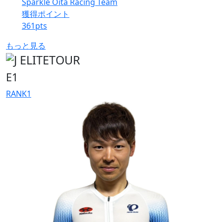
Sparkle Oita Racing Team
獲得ポイント
361
pts
もっと見る
E1
RANK
1