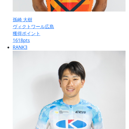
孫崎 大樹
ヴィクトワール広島
獲得ポイント
1618
pts
RANK
3