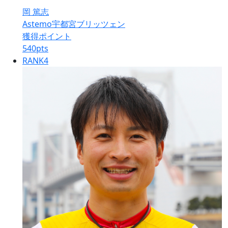
岡 篤志
Astemo宇都宮ブリッツェン
獲得ポイント
540
pts
RANK
4