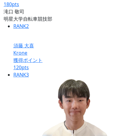
180
pts
滝口 敬司
明星大学自転車競技部
RANK
2
須藤 大喜
Krone
獲得ポイント
120
pts
RANK
3