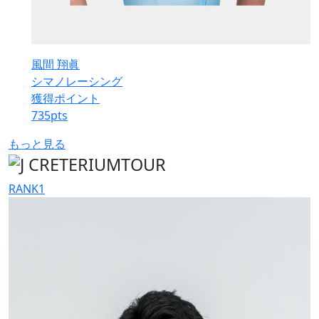
風間 翔眞
シマノレーシング
獲得ポイント
735
pts
もっと見る
RANK
1