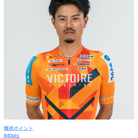
獲得ポイント
840
pts