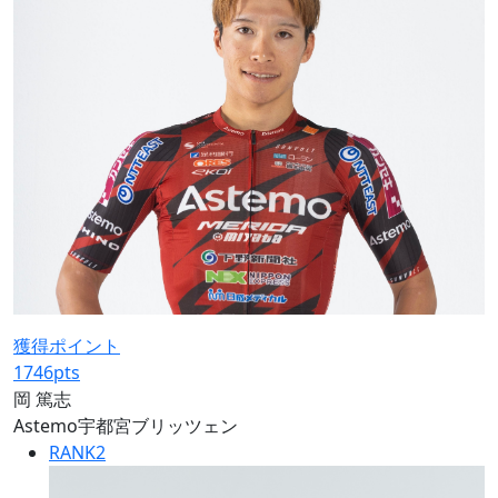
獲得ポイント
1746
pts
岡 篤志
Astemo宇都宮ブリッツェン
RANK
2