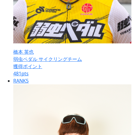
橋本 英也
弱虫ペダル サイクリングチーム
獲得ポイント
481
pts
RANK
5