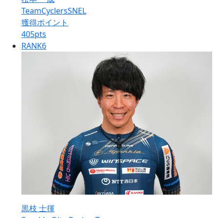
TeamCyclersSNEL
獲得ポイント
405
pts
RANK
6
黒枝 士揮