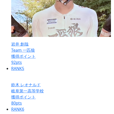
岩井 創哉
Team 一匹狼
獲得ポイント
92
pts
RANK
5
鈴木 レオナルド
岐阜第一高等学校
獲得ポイント
80
pts
RANK
6