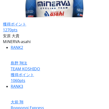
獲得ポイント
1270
pts
安原 大貴
MiNERVA-asahi
RANK
2
島野 翔汰
TEAM KOSHIDO
獲得ポイント
1060
pts
RANK
3
大前 翔
Roppongi Express