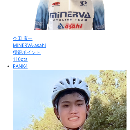
今田 康一
MiNERVA-asahi
獲得ポイント
110
pts
RANK
4