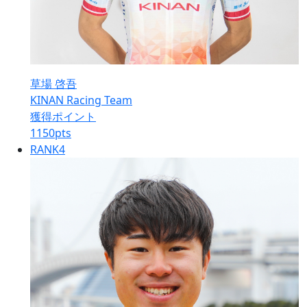
草場 啓吾
KINAN Racing Team
獲得ポイント
1150
pts
RANK
4