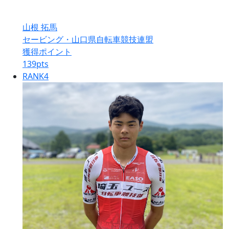
山根 拓馬
セービング・山口県自転車競技連盟
獲得ポイント
139
pts
RANK
4