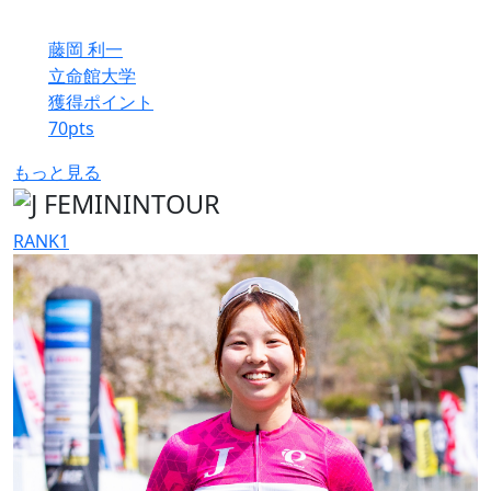
藤岡 利一
立命館大学
獲得ポイント
70
pts
もっと見る
RANK
1