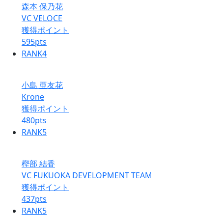
森本 保乃花
VC VELOCE
獲得ポイント
595
pts
RANK
4
小島 亜友花
Krone
獲得ポイント
480
pts
RANK
5
樫部 結香
VC FUKUOKA DEVELOPMENT TEAM
獲得ポイント
437
pts
RANK
5