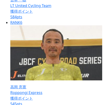
古本 一樹
LT United Cycling Team
獲得ポイント
584
pts
RANK
6
高岡 亮寛
Roppongi Express
獲得ポイント
545
pts