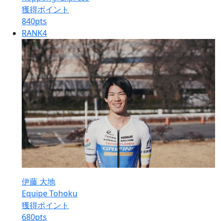
獲得ポイント
840
pts
RANK
4
伊藤 大地
Equipe Tohoku
獲得ポイント
680
pts