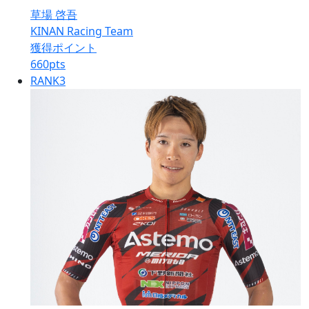
草場 啓吾
KINAN Racing Team
獲得ポイント
660
pts
RANK
3