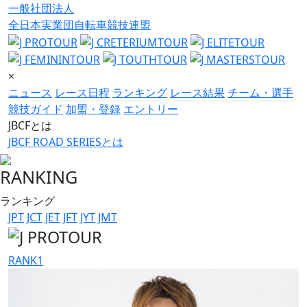
一般社団法人
全日本実業団自転車競技連盟
×
ニュース
レース日程
ランキング
レース結果
チーム・選手
競技ガイド
加盟・登録
エントリー
JBCFとは
JBCF ROAD SERIESとは
RANKING
ランキング
JPT
JCT
JET
JFT
JYT
JMT
RANK
1