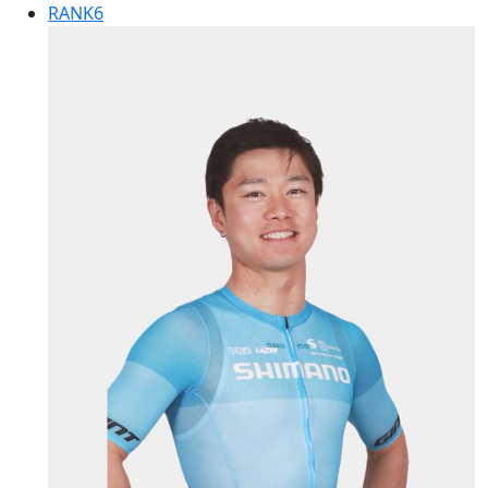
RANK
6