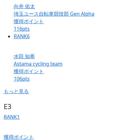
向井 佑太
埼玉ユース自転車競技部 Gen Alpha
獲得ポイント
116
pts
RANK
6
水田 知希
Astama cycling team
獲得ポイント
106
pts
もっと見る
E3
RANK
1
獲得ポイント