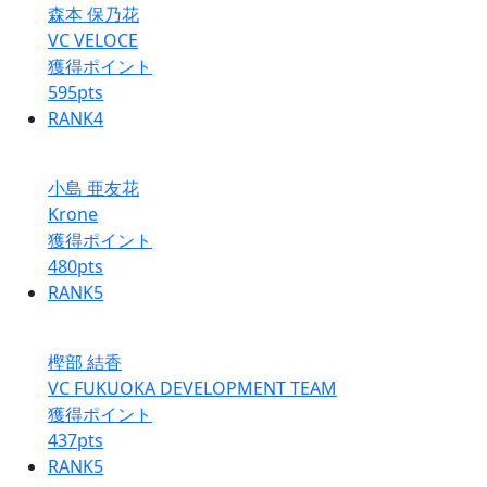
森本 保乃花
VC VELOCE
獲得ポイント
595
pts
RANK
4
小島 亜友花
Krone
獲得ポイント
480
pts
RANK
5
樫部 結香
VC FUKUOKA DEVELOPMENT TEAM
獲得ポイント
437
pts
RANK
5