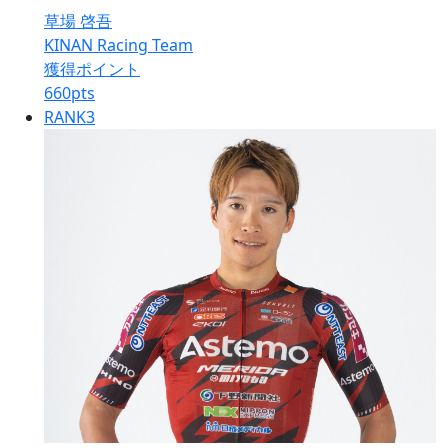
草場 啓吾
KINAN Racing Team
獲得ポイント
660
pts
RANK
3