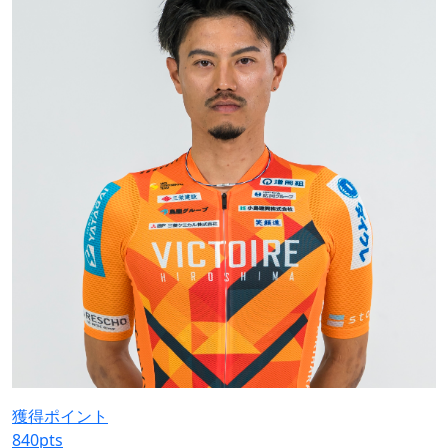
獲得ポイント
840
pts