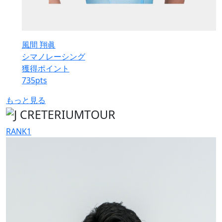
風間 翔眞
シマノレーシング
獲得ポイント
735
pts
もっと見る
RANK
1