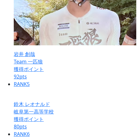
岩井 創哉
Team 一匹狼
獲得ポイント
92
pts
RANK
5
鈴木 レオナルド
岐阜第一高等学校
獲得ポイント
80
pts
RANK
6