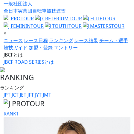
一般社団法人
全日本実業団自転車競技連盟
×
ニュース
レース日程
ランキング
レース結果
チーム・選手
競技ガイド
加盟・登録
エントリー
JBCFとは
JBCF ROAD SERIESとは
RANKING
ランキング
JPT
JCT
JET
JFT
JYT
JMT
RANK
1