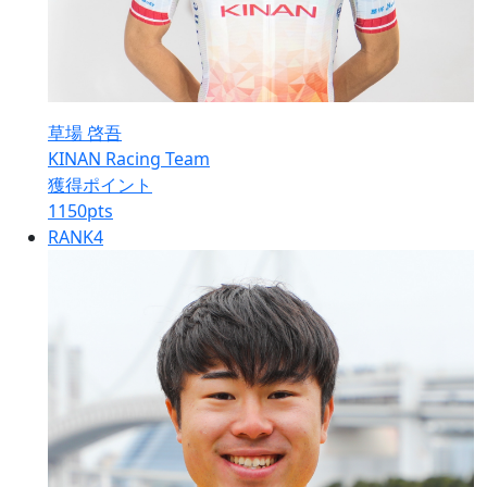
草場 啓吾
KINAN Racing Team
獲得ポイント
1150
pts
RANK
4