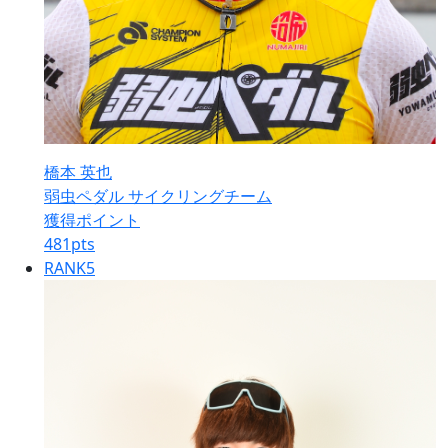
橋本 英也
弱虫ペダル サイクリングチーム
獲得ポイント
481
pts
RANK
5