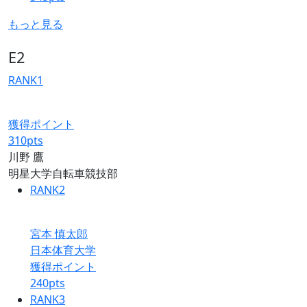
もっと見る
E2
RANK
1
獲得ポイント
310
pts
川野 鷹
明星大学自転車競技部
RANK
2
宮本 慎太郎
日本体育大学
獲得ポイント
240
pts
RANK
3