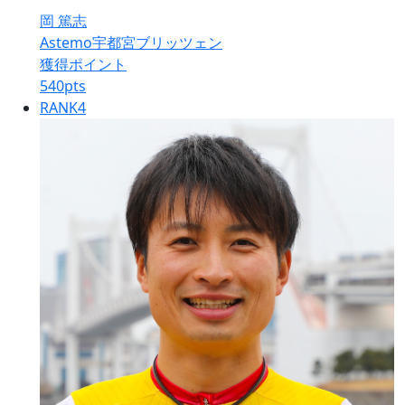
岡 篤志
Astemo宇都宮ブリッツェン
獲得ポイント
540
pts
RANK
4