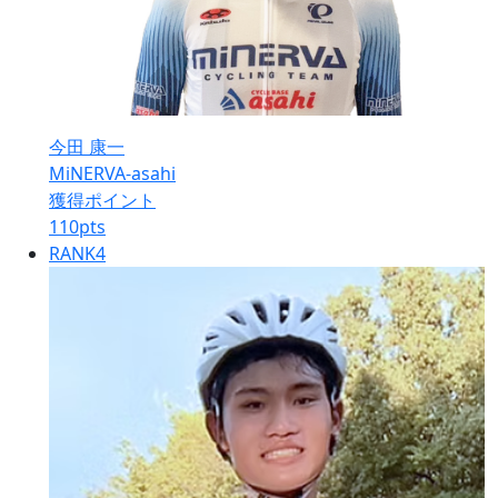
今田 康一
MiNERVA-asahi
獲得ポイント
110
pts
RANK
4