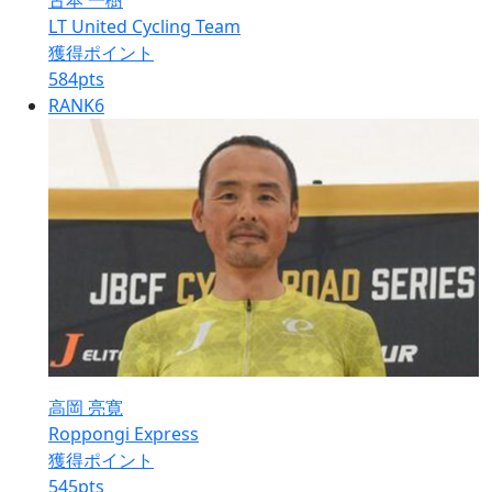
古本 一樹
LT United Cycling Team
獲得ポイント
584
pts
RANK
6
高岡 亮寛
Roppongi Express
獲得ポイント
545
pts