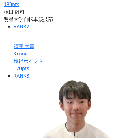
180
pts
滝口 敬司
明星大学自転車競技部
RANK
2
須藤 大喜
Krone
獲得ポイント
120
pts
RANK
3