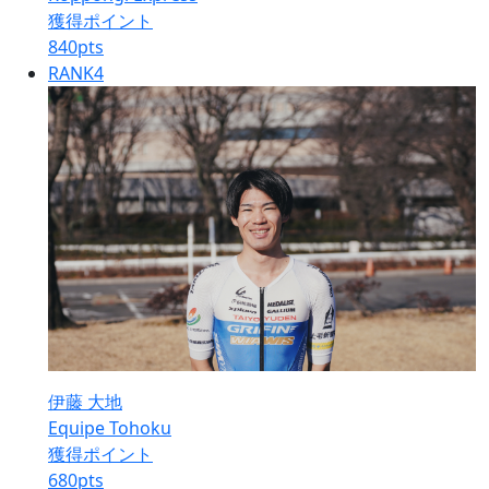
獲得ポイント
840
pts
RANK
4
伊藤 大地
Equipe Tohoku
獲得ポイント
680
pts