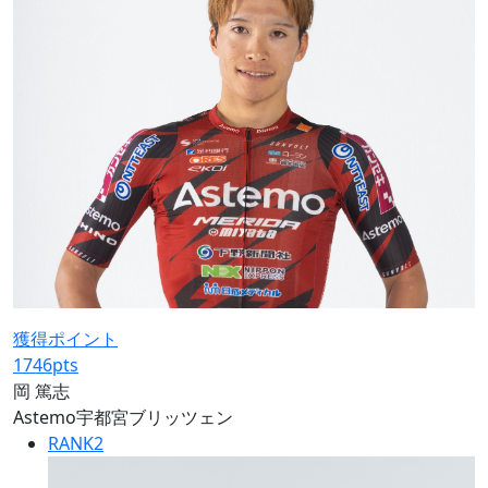
獲得ポイント
1746
pts
岡 篤志
Astemo宇都宮ブリッツェン
RANK
2