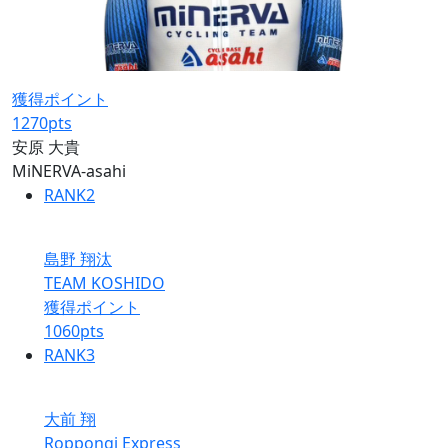
獲得ポイント
1270
pts
安原 大貴
MiNERVA-asahi
RANK
2
島野 翔汰
TEAM KOSHIDO
獲得ポイント
1060
pts
RANK
3
大前 翔
Roppongi Express