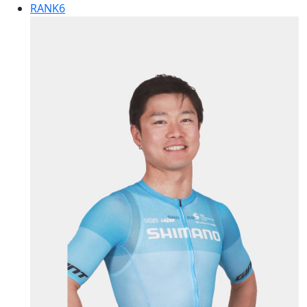
RANK
6