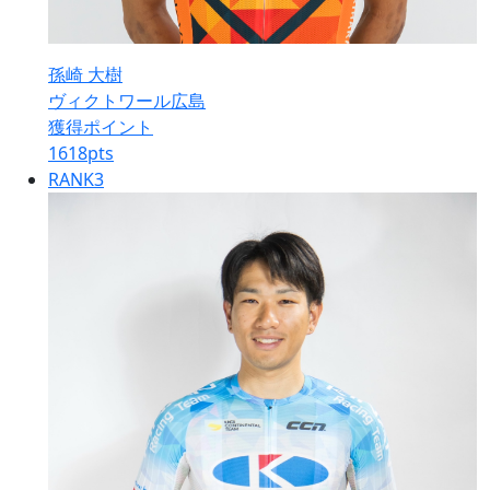
孫崎 大樹
ヴィクトワール広島
獲得ポイント
1618
pts
RANK
3