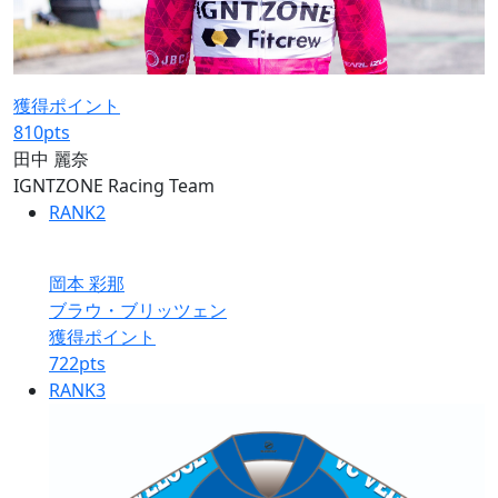
獲得ポイント
810
pts
田中 麗奈
IGNTZONE Racing Team
RANK
2
岡本 彩那
ブラウ・ブリッツェン
獲得ポイント
722
pts
RANK
3