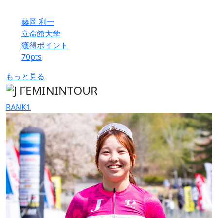
藤岡 利一
立命館大学
獲得ポイント
70
pts
もっと見る
RANK
1