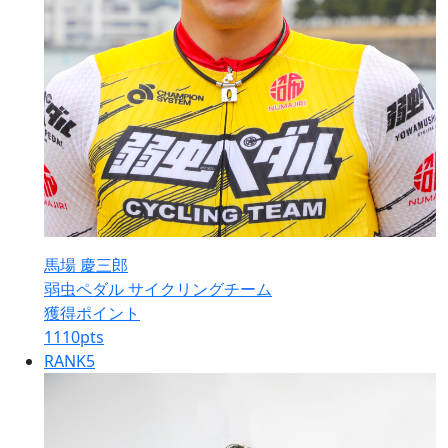
馬場 慶三郎
弱虫ペダル サイクリングチーム
獲得ポイント
1110
pts
RANK
5