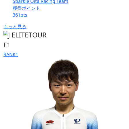
Sparkle Oita Racing Team
獲得ポイント
361
pts
もっと見る
E1
RANK
1