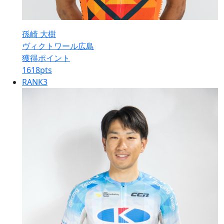
孫崎 大樹
ヴィクトワール広島
獲得ポイント
1618
pts
RANK
3