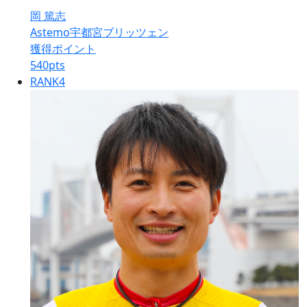
岡 篤志
Astemo宇都宮ブリッツェン
獲得ポイント
540
pts
RANK
4