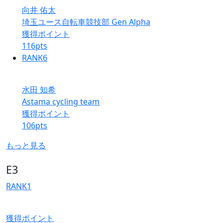
向井 佑太
埼玉ユース自転車競技部 Gen Alpha
獲得ポイント
116
pts
RANK
6
水田 知希
Astama cycling team
獲得ポイント
106
pts
もっと見る
E3
RANK
1
獲得ポイント