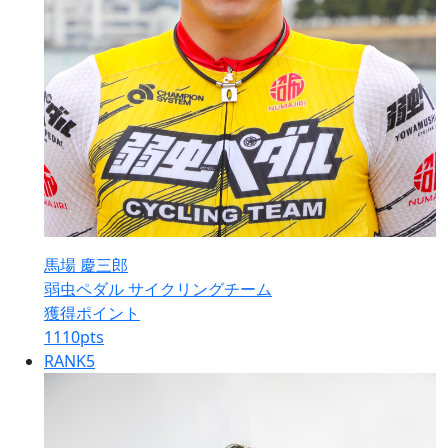
馬場 慶三郎
弱虫ペダル サイクリングチーム
獲得ポイント
1110
pts
RANK
5