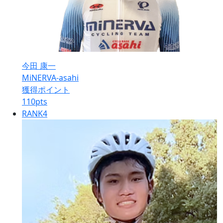
今田 康一
MiNERVA-asahi
獲得ポイント
110
pts
RANK
4