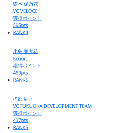
森本 保乃花
VC VELOCE
獲得ポイント
595
pts
RANK
4
小島 亜友花
Krone
獲得ポイント
480
pts
RANK
5
樫部 結香
VC FUKUOKA DEVELOPMENT TEAM
獲得ポイント
437
pts
RANK
5