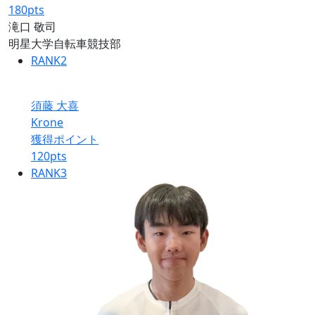
180
pts
滝口 敬司
明星大学自転車競技部
RANK
2
須藤 大喜
Krone
獲得ポイント
120
pts
RANK
3