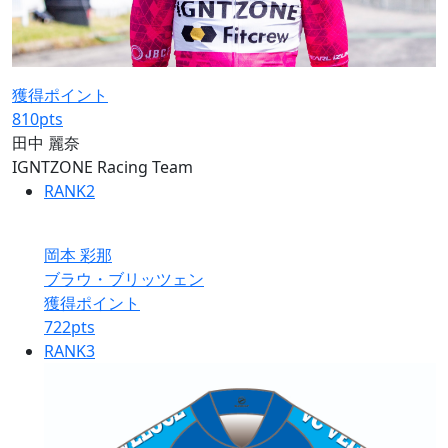
獲得ポイント
810
pts
田中 麗奈
IGNTZONE Racing Team
RANK
2
岡本 彩那
ブラウ・ブリッツェン
獲得ポイント
722
pts
RANK
3