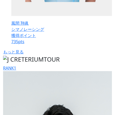
風間 翔眞
シマノレーシング
獲得ポイント
735
pts
もっと見る
RANK
1