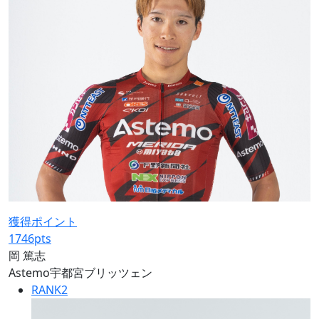
獲得ポイント
1746
pts
岡 篤志
Astemo宇都宮ブリッツェン
RANK
2