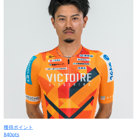
獲得ポイント
840
pts