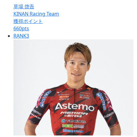
草場 啓吾
KINAN Racing Team
獲得ポイント
660
pts
RANK
3