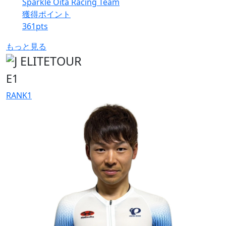
Sparkle Oita Racing Team
獲得ポイント
361
pts
もっと見る
E1
RANK
1