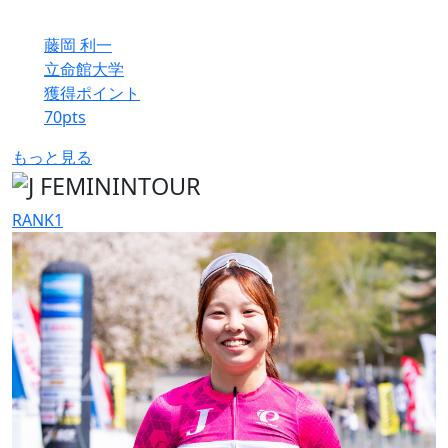
藤岡 利一
立命館大学
獲得ポイント
70
pts
もっと見る
RANK
1