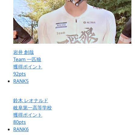
岩井 創哉
Team 一匹狼
獲得ポイント
92
pts
RANK
5
鈴木 レオナルド
岐阜第一高等学校
獲得ポイント
80
pts
RANK
6