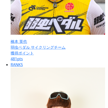
橋本 英也
弱虫ペダル サイクリングチーム
獲得ポイント
481
pts
RANK
5