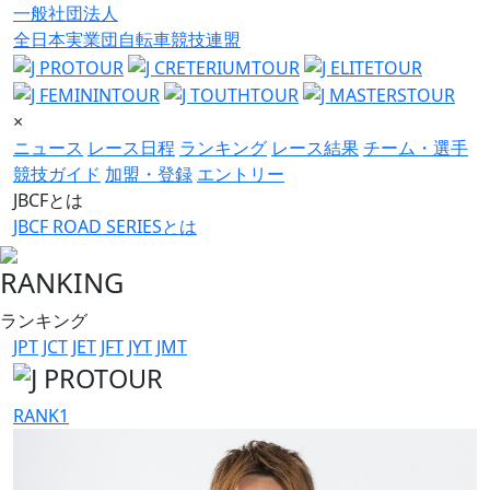
一般社団法人
全日本実業団自転車競技連盟
×
ニュース
レース日程
ランキング
レース結果
チーム・選手
競技ガイド
加盟・登録
エントリー
JBCFとは
JBCF ROAD SERIESとは
RANKING
ランキング
JPT
JCT
JET
JFT
JYT
JMT
RANK
1