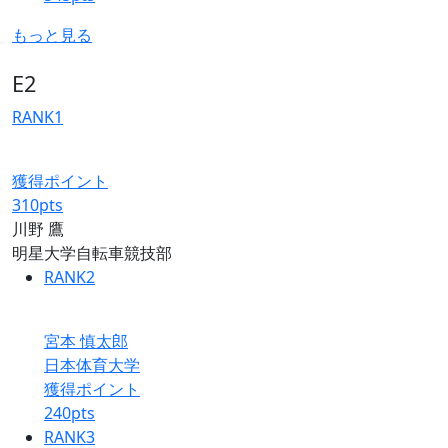
もっと見る
E2
RANK
1
獲得ポイント
310
pts
川野 鷹
明星大学自転車競技部
RANK
2
宮本 慎太郎
日本体育大学
獲得ポイント
240
pts
RANK
3