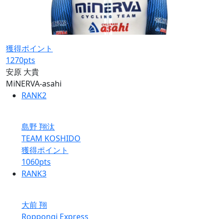
獲得ポイント
1270
pts
安原 大貴
MiNERVA-asahi
RANK
2
島野 翔汰
TEAM KOSHIDO
獲得ポイント
1060
pts
RANK
3
大前 翔
Roppongi Express