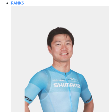
RANK
6