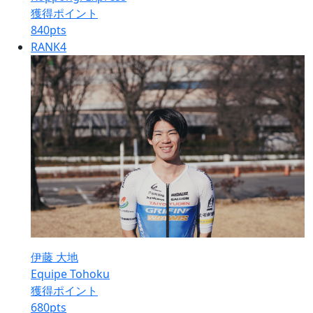
獲得ポイント
840
pts
RANK
4
伊藤 大地
Equipe Tohoku
獲得ポイント
680
pts