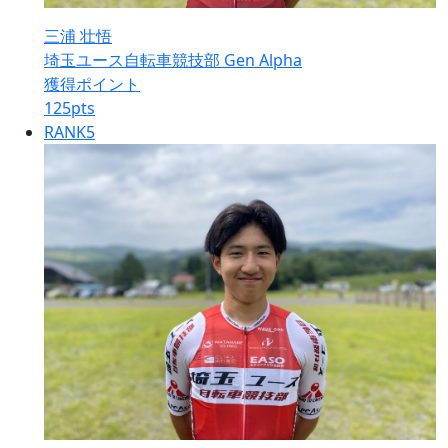
三浦 壮悟
埼玉ユース自転車競技部 Gen Alpha
獲得ポイント
125
pts
RANK
5