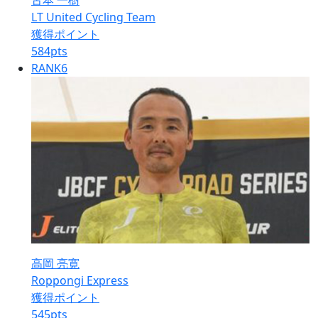
古本 一樹
LT United Cycling Team
獲得ポイント
584
pts
RANK
6
高岡 亮寛
Roppongi Express
獲得ポイント
545
pts