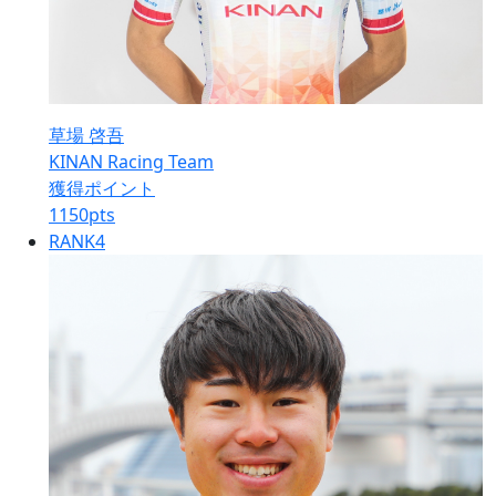
草場 啓吾
KINAN Racing Team
獲得ポイント
1150
pts
RANK
4