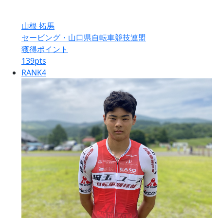
山根 拓馬
セービング・山口県自転車競技連盟
獲得ポイント
139
pts
RANK
4