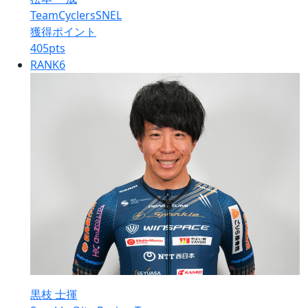
TeamCyclersSNEL
獲得ポイント
405
pts
RANK
6
黒枝 士揮