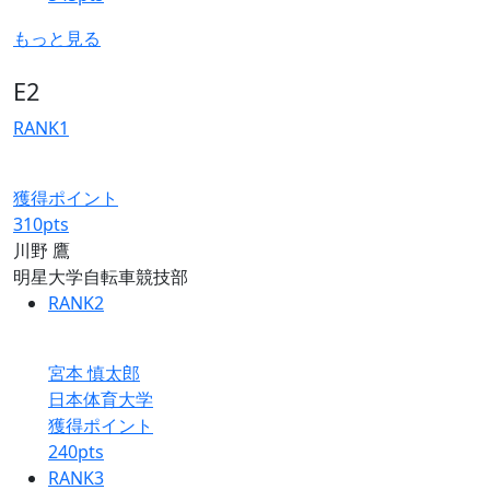
もっと見る
E2
RANK
1
獲得ポイント
310
pts
川野 鷹
明星大学自転車競技部
RANK
2
宮本 慎太郎
日本体育大学
獲得ポイント
240
pts
RANK
3