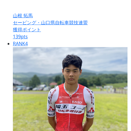
山根 拓馬
セービング・山口県自転車競技連盟
獲得ポイント
139
pts
RANK
4