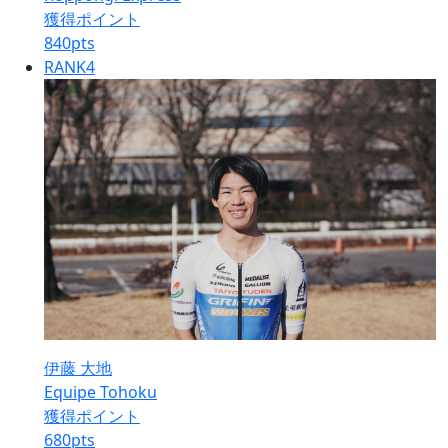
獲得ポイント
840
pts
RANK
4
伊藤 大地
Equipe Tohoku
獲得ポイント
680
pts