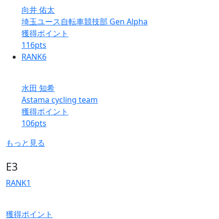
向井 佑太
埼玉ユース自転車競技部 Gen Alpha
獲得ポイント
116
pts
RANK
6
水田 知希
Astama cycling team
獲得ポイント
106
pts
もっと見る
E3
RANK
1
獲得ポイント