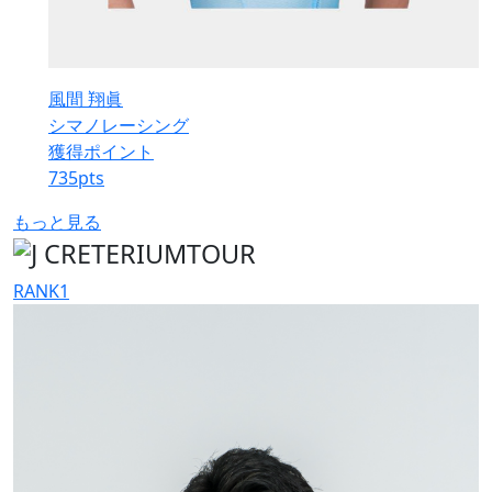
風間 翔眞
シマノレーシング
獲得ポイント
735
pts
もっと見る
RANK
1