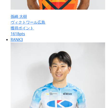
孫崎 大樹
ヴィクトワール広島
獲得ポイント
1618
pts
RANK
3