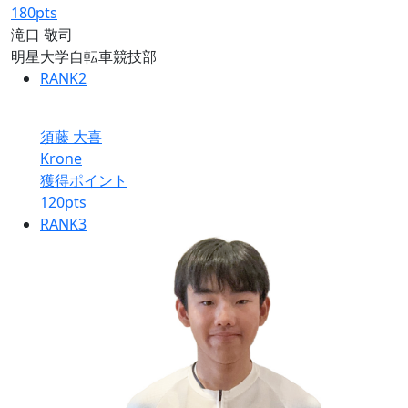
180
pts
滝口 敬司
明星大学自転車競技部
RANK
2
須藤 大喜
Krone
獲得ポイント
120
pts
RANK
3