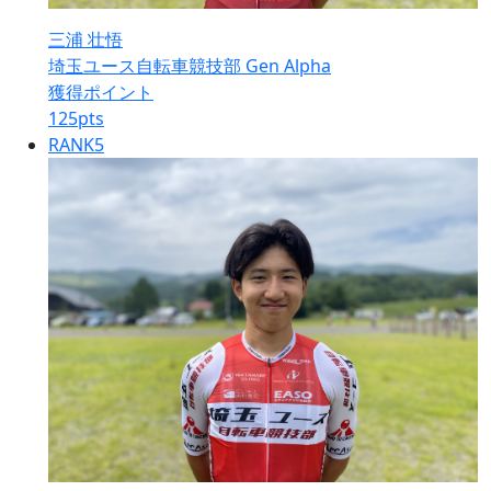
三浦 壮悟
埼玉ユース自転車競技部 Gen Alpha
獲得ポイント
125
pts
RANK
5