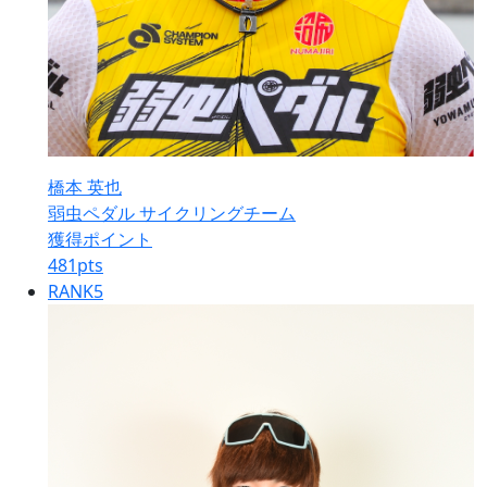
橋本 英也
弱虫ペダル サイクリングチーム
獲得ポイント
481
pts
RANK
5