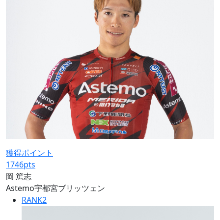
獲得ポイント
1746
pts
岡 篤志
Astemo宇都宮ブリッツェン
RANK
2