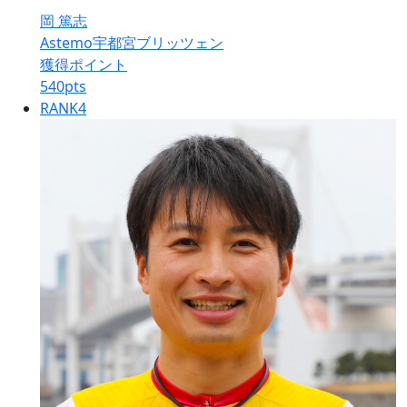
岡 篤志
Astemo宇都宮ブリッツェン
獲得ポイント
540
pts
RANK
4