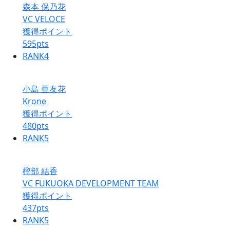
森本 保乃花
VC VELOCE
獲得ポイント
595
pts
RANK
4
小島 亜友花
Krone
獲得ポイント
480
pts
RANK
5
樫部 結香
VC FUKUOKA DEVELOPMENT TEAM
獲得ポイント
437
pts
RANK
5