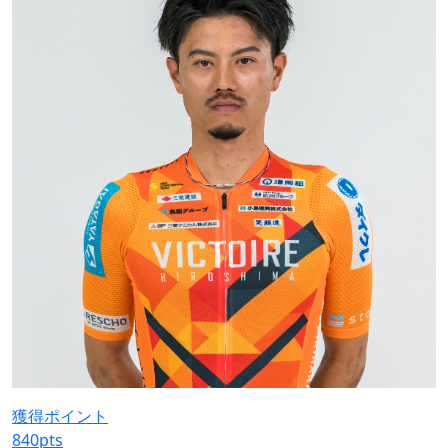
獲得ポイント
840
pts