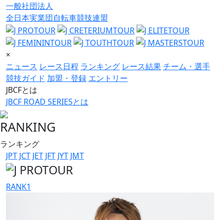
一般社団法人
全日本実業団自転車競技連盟
×
ニュース
レース日程
ランキング
レース結果
チーム・選手
競技ガイド
加盟・登録
エントリー
JBCFとは
JBCF ROAD SERIESとは
RANKING
ランキング
JPT
JCT
JET
JFT
JYT
JMT
RANK
1