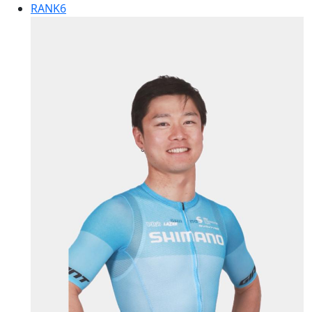
RANK
6