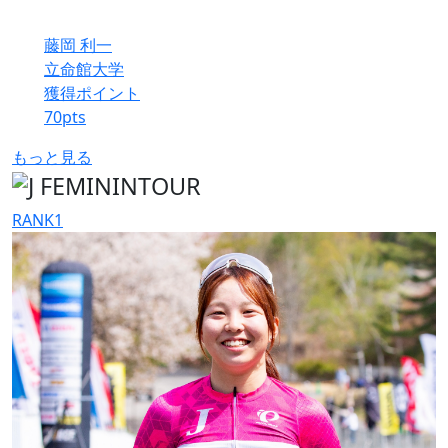
藤岡 利一
立命館大学
獲得ポイント
70
pts
もっと見る
RANK
1