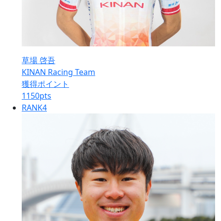
草場 啓吾
KINAN Racing Team
獲得ポイント
1150
pts
RANK
4