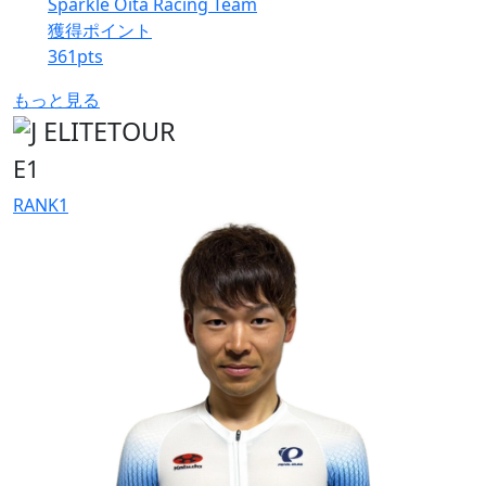
Sparkle Oita Racing Team
獲得ポイント
361
pts
もっと見る
E1
RANK
1