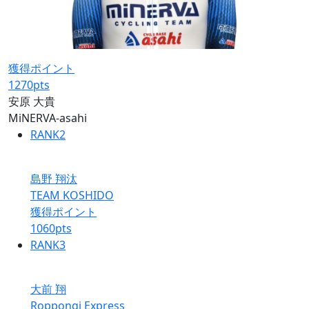
獲得ポイント
1270
pts
安原 大貴
MiNERVA-asahi
RANK
2
島野 翔汰
TEAM KOSHIDO
獲得ポイント
1060
pts
RANK
3
大前 翔
Roppongi Express