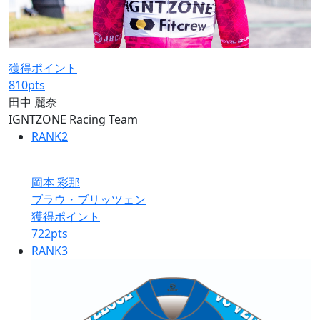
獲得ポイント
810
pts
田中 麗奈
IGNTZONE Racing Team
RANK
2
岡本 彩那
ブラウ・ブリッツェン
獲得ポイント
722
pts
RANK
3