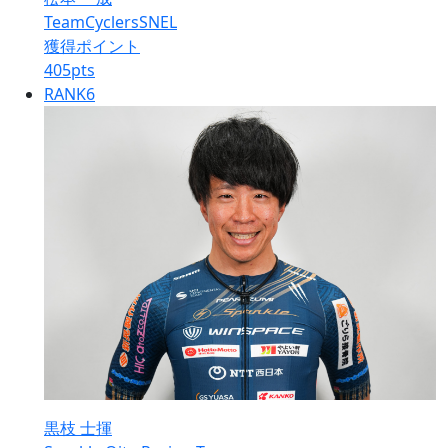
TeamCyclersSNEL
獲得ポイント
405
pts
RANK
6
黒枝 士揮