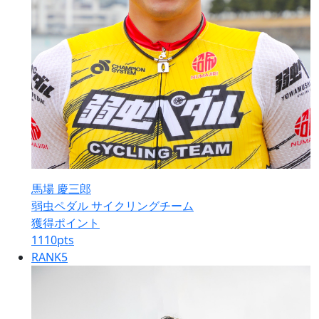
馬場 慶三郎
弱虫ペダル サイクリングチーム
獲得ポイント
1110
pts
RANK
5