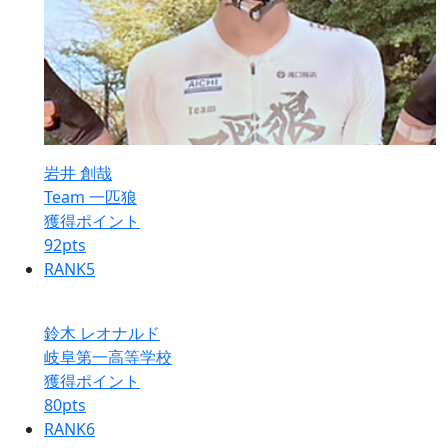
岩井 創哉
Team 一匹狼
獲得ポイント
92
pts
RANK
5
鈴木 レオナルド
岐阜第一高等学校
獲得ポイント
80
pts
RANK
6