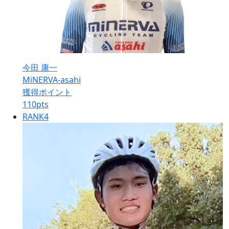
今田 康一
MiNERVA-asahi
獲得ポイント
110
pts
RANK
4