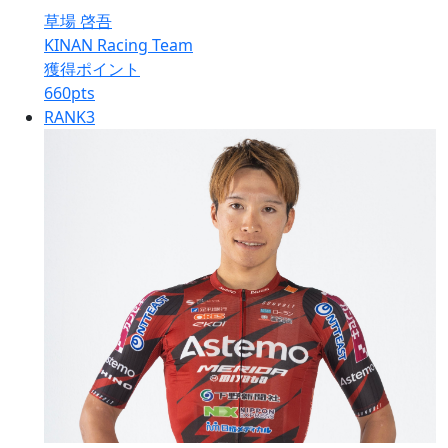
草場 啓吾
KINAN Racing Team
獲得ポイント
660
pts
RANK
3