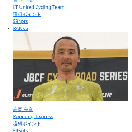
古本 一樹
LT United Cycling Team
獲得ポイント
584
pts
RANK
6
高岡 亮寛
Roppongi Express
獲得ポイント
545
pts