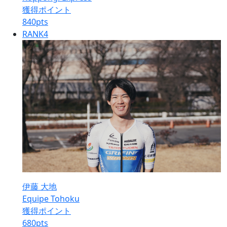
獲得ポイント
840
pts
RANK
4
伊藤 大地
Equipe Tohoku
獲得ポイント
680
pts