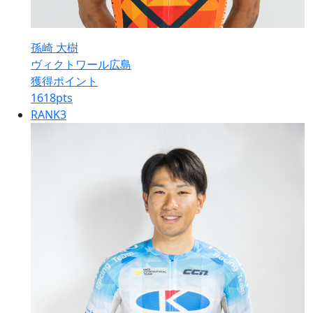
孫崎 大樹
ヴィクトワール広島
獲得ポイント
1618
pts
RANK
3