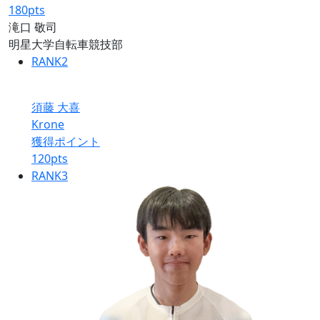
180
pts
滝口 敬司
明星大学自転車競技部
RANK
2
須藤 大喜
Krone
獲得ポイント
120
pts
RANK
3