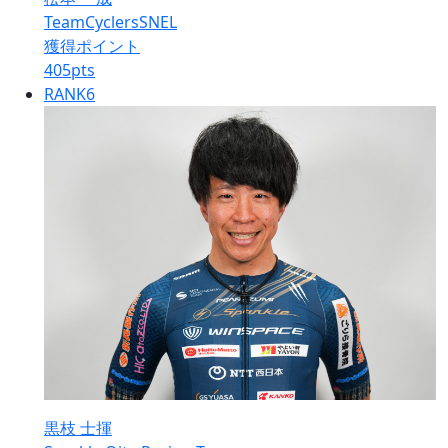
TeamCyclersSNEL
獲得ポイント
405
pts
RANK
6
黒枝 士揮