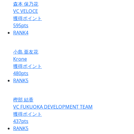
森本 保乃花
VC VELOCE
獲得ポイント
595
pts
RANK
4
小島 亜友花
Krone
獲得ポイント
480
pts
RANK
5
樫部 結香
VC FUKUOKA DEVELOPMENT TEAM
獲得ポイント
437
pts
RANK
5