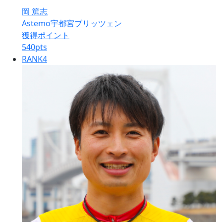
岡 篤志
Astemo宇都宮ブリッツェン
獲得ポイント
540
pts
RANK
4