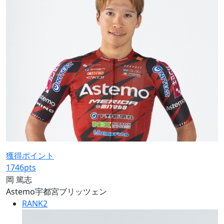
獲得ポイント
1746
pts
岡 篤志
Astemo宇都宮ブリッツェン
RANK
2