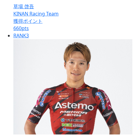
草場 啓吾
KINAN Racing Team
獲得ポイント
660
pts
RANK
3