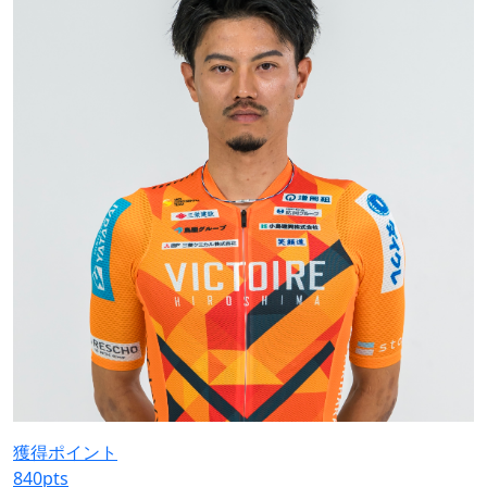
獲得ポイント
840
pts