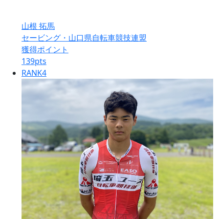
山根 拓馬
セービング・山口県自転車競技連盟
獲得ポイント
139
pts
RANK
4