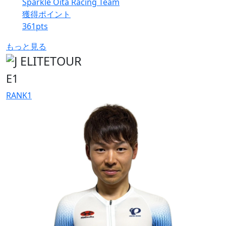
Sparkle Oita Racing Team
獲得ポイント
361
pts
もっと見る
E1
RANK
1