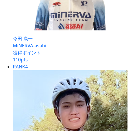
今田 康一
MiNERVA-asahi
獲得ポイント
110
pts
RANK
4