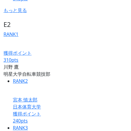
もっと見る
E2
RANK
1
獲得ポイント
310
pts
川野 鷹
明星大学自転車競技部
RANK
2
宮本 慎太郎
日本体育大学
獲得ポイント
240
pts
RANK
3