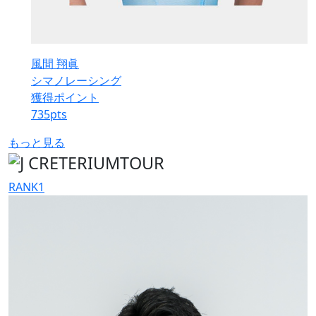
風間 翔眞
シマノレーシング
獲得ポイント
735
pts
もっと見る
RANK
1