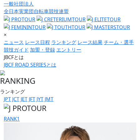
一般社団法人
全日本実業団自転車競技連盟
×
ニュース
レース日程
ランキング
レース結果
チーム・選手
競技ガイド
加盟・登録
エントリー
JBCFとは
JBCF ROAD SERIESとは
RANKING
ランキング
JPT
JCT
JET
JFT
JYT
JMT
RANK
1