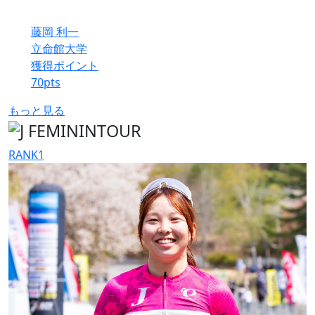
藤岡 利一
立命館大学
獲得ポイント
70
pts
もっと見る
RANK
1