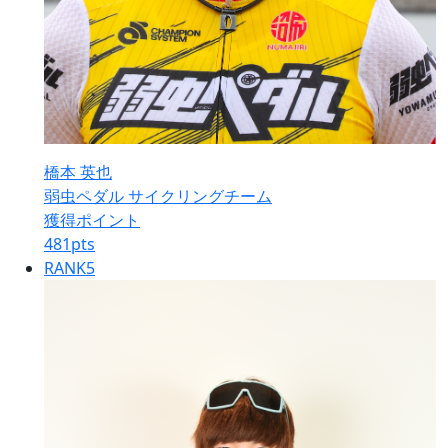
橋本 英也
弱虫ペダル サイクリングチーム
獲得ポイント
481
pts
RANK
5