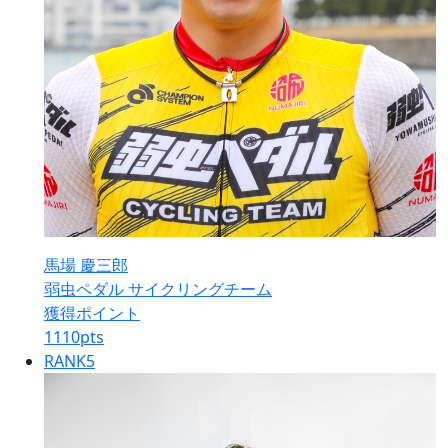
馬場 慶三郎
弱虫ペダル サイクリングチーム
獲得ポイント
1110
pts
RANK
5