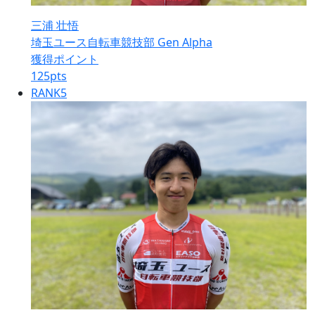
三浦 壮悟
埼玉ユース自転車競技部 Gen Alpha
獲得ポイント
125
pts
RANK
5