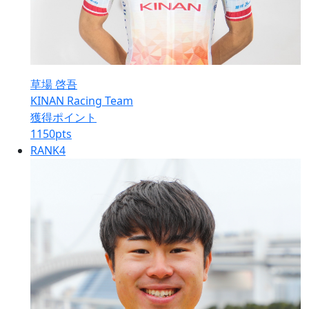
草場 啓吾
KINAN Racing Team
獲得ポイント
1150
pts
RANK
4