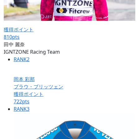
獲得ポイント
810
pts
田中 麗奈
IGNTZONE Racing Team
RANK
2
岡本 彩那
ブラウ・ブリッツェン
獲得ポイント
722
pts
RANK
3