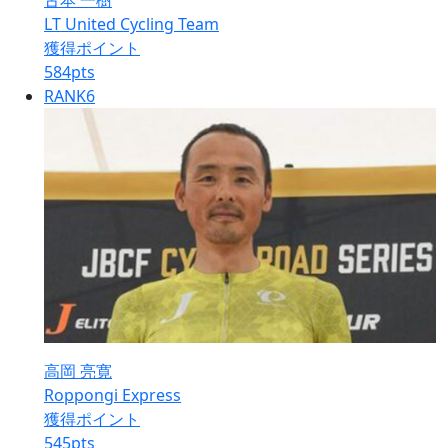
古本 一樹
LT United Cycling Team
獲得ポイント
584
pts
RANK
6
高岡 亮寛
Roppongi Express
獲得ポイント
545
pts