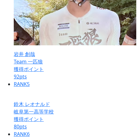
岩井 創哉
Team 一匹狼
獲得ポイント
92
pts
RANK
5
鈴木 レオナルド
岐阜第一高等学校
獲得ポイント
80
pts
RANK
6