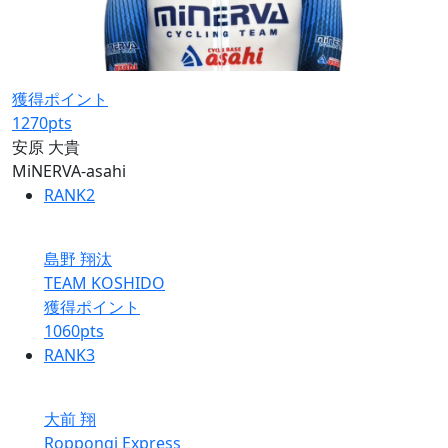
獲得ポイント
1270
pts
安原 大貴
MiNERVA-asahi
RANK
2
島野 翔汰
TEAM KOSHIDO
獲得ポイント
1060
pts
RANK
3
大前 翔
Roppongi Express