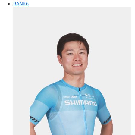
RANK
6