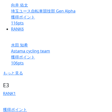
向井 佑太
埼玉ユース自転車競技部 Gen Alpha
獲得ポイント
116
pts
RANK
6
水田 知希
Astama cycling team
獲得ポイント
106
pts
もっと見る
E3
RANK
1
獲得ポイント