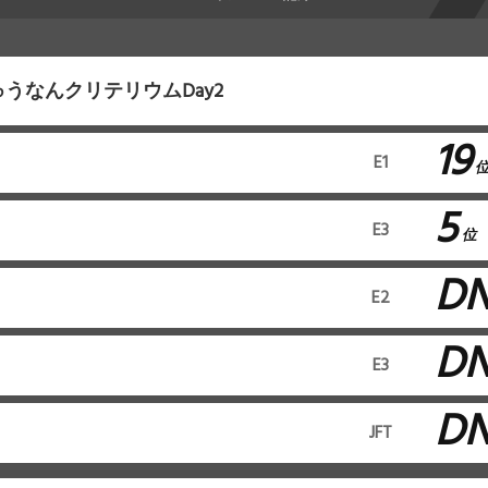
しゅうなんクリテリウムDay2
19
E1
5
E3
位
D
E2
D
E3
D
JFT