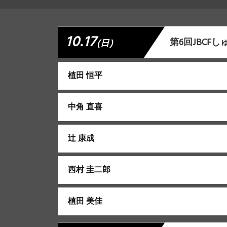
10.17
第6回JBCF
(日)
植田 恒平
中角 直喜
辻 康成
西村 圭二郎
植田 美佳