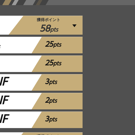
獲得ポイント
58
pts
25
pts
位
25
pts
NF
3
pts
NF
2
pts
NF
3
pts