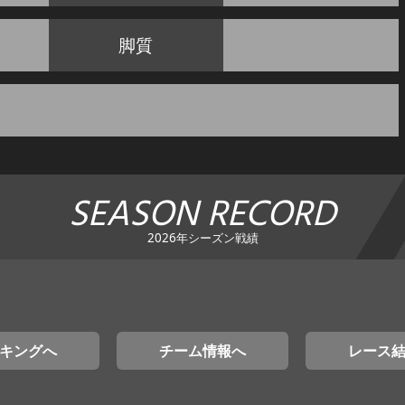
脚質
SEASON RECORD
2026年シーズン戦績
キングへ
チーム情報へ
レース