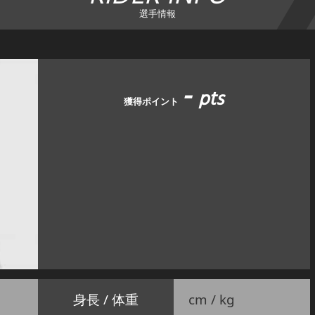
選手情報
-
pts
獲得ポイント
身長 / 体重
cm / kg