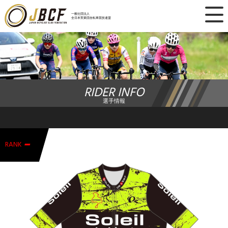
×
一般社団法人
全日本実業団自転車競技連盟
ニュース
レース日程
RIDER INFO
ランキング
選手情報
レース結果
-
チーム・選手
RANK
競技ガイド
加盟・登録
エントリー