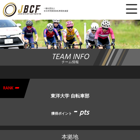
×
一般社団法人
全日本実業団自転車競技連盟
ニュース
レース日程
TEAM INFO
ランキング
チーム情報
レース結果
-
チーム・選手
RANK
東洋大学 自転車部
競技ガイド
-
pts
獲得ポイント
加盟・登録
本拠地
エントリー