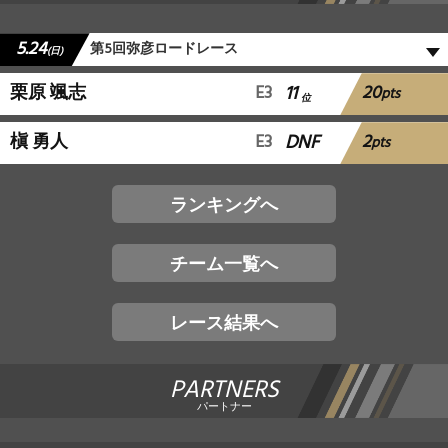
5.24
第5回弥彦ロードレース
(日)
20
栗原 颯志
E3
11
pts
位
2
槇 勇人
E3
DNF
pts
ランキングへ
チーム一覧へ
レース結果へ
PARTNERS
パートナー