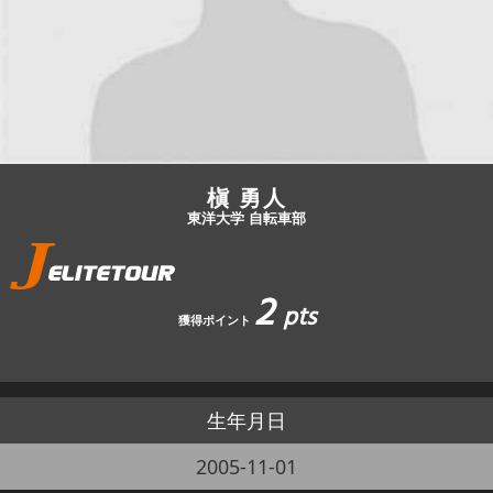
JBCF ROAD SERIESとは
槇 勇人
東洋大学 自転車部
2
pts
獲得ポイント
生年月日
2005-11-01