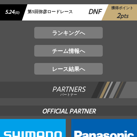
獲得ポイント
DNF
5.24
第5回弥彦ロードレース
2
(日)
pts
ランキングへ
チーム情報へ
レース結果へ
PARTNERS
パートナー
OFFICIAL PARTNER