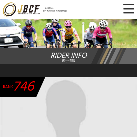
×
一般社団法人
全日本実業団自転車競技連盟
ニュース
レース日程
RIDER INFO
ランキング
選手情報
レース結果
746
チーム・選手
RANK
競技ガイド
加盟・登録
エントリー