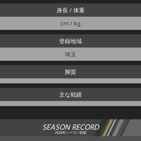
身長 / 体重
cm / kg
登録地域
埼玉
脚質
主な戦績
SEASON RECORD
2026年シーズン戦績