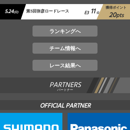
獲得ポイント
11
5.24
第5回弥彦ロードレース
E3
20
(日)
位
pts
ランキングへ
チーム情報へ
レース結果へ
PARTNERS
パートナー
OFFICIAL PARTNER