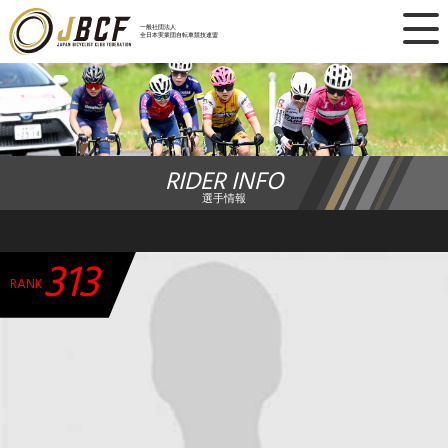
×
一般社団法人
全日本実業団自転車競技連盟
ニュース
レース日程
RIDER INFO
ランキング
選手情報
レース結果
313
チーム・選手
RANK
競技ガイド
加盟・登録
エントリー