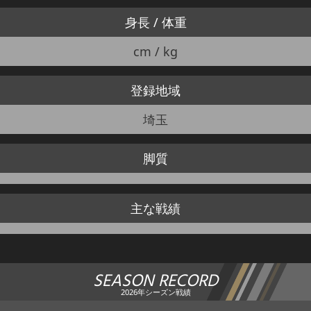
身長 / 体重
cm / kg
登録地域
埼玉
脚質
主な戦績
SEASON RECORD
2026年シーズン戦績