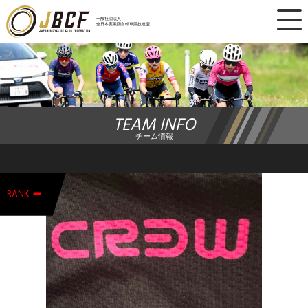
×
一般社団法人
全日本実業団自転車競技連盟
ニュース
レース日程
TEAM INFO
ランキング
チーム情報
レース結果
-
チーム・選手
RANK
競技ガイド
加盟・登録
エントリー