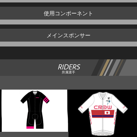
使用
コンポーネント
メイン
スポンサー
RIDERS
所属選手