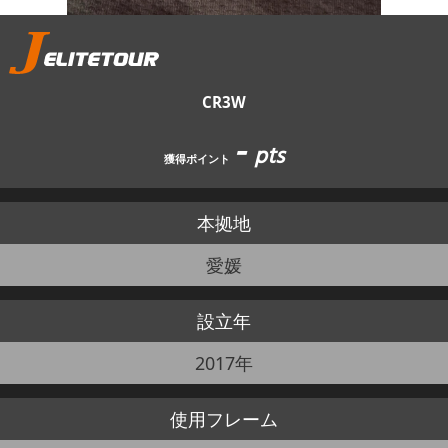
JBCF ROAD SERIESとは
CR3W
-
pts
獲得ポイント
本拠地
愛媛
設立年
2017年
使用
フレーム