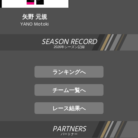
矢野 元規
YANO Motoki
SEASON RECORD
2026年シーズン記録
ランキングへ
チーム一覧へ
レース結果へ
PARTNERS
パートナー