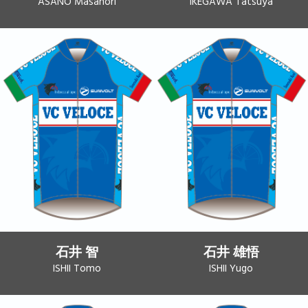
ASANO Masanori
IKEGAWA Tatsuya
石井 智
石井 雄悟
ISHII Tomo
ISHII Yugo