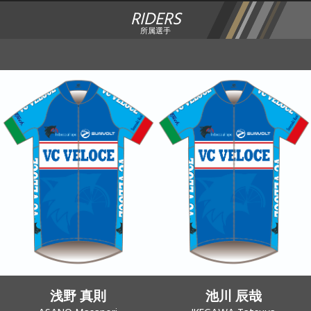
RIDERS
所属選手
浅野 真則
池川 辰哉