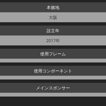
本拠地
JBCF ROAD SERIESとは
大阪
設立年
2017年
使用
フレーム
使用
コンポーネント
メイン
スポンサー