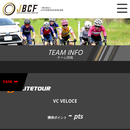
×
一般社団法人
全日本実業団自転車競技連盟
ニュース
レース日程
TEAM INFO
ランキング
チーム情報
レース結果
-
チーム・選手
RANK
競技ガイド
VC VELOCE
-
加盟・登録
pts
獲得ポイント
エントリー