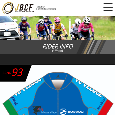
×
一般社団法人
全日本実業団自転車競技連盟
ニュース
レース日程
RIDER INFO
ランキング
選手情報
レース結果
93
チーム・選手
RANK
競技ガイド
加盟・登録
エントリー