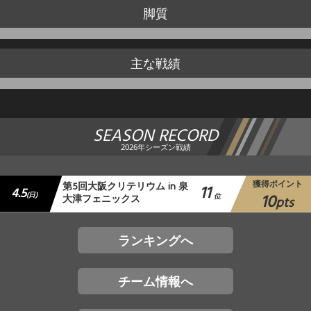
脚質
主な戦績
SEASON RECORD
2026年シーズン戦績
獲得ポイント
第5回大阪クリテリウム in 泉
11
4.5
10
(日)
大津フェニックス
位
pts
ランキングへ
チーム情報へ