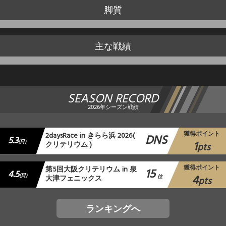
脚質
主な戦績
SEASON RECORD
2026年シーズン戦績
獲得ポイント
2daysRace in きらら浜 2026(
DNS
5.3
1
(日)
クリテリウム )
pts
獲得ポイント
第5回大阪クリテリウム in 泉
15
4.5
4
(日)
大津フェニックス
位
pts
ランキングへ