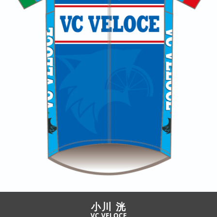
JBCF ROAD SERIESとは
小川 洸
VC VELOCE