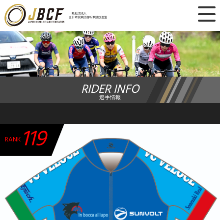
×
一般社団法人
全日本実業団自転車競技連盟
ニュース
レース日程
RIDER INFO
ランキング
選手情報
レース結果
119
チーム・選手
RANK
競技ガイド
加盟・登録
エントリー