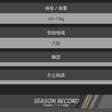
身長 / 体重
cm / kg
登録地域
大阪
脚質
主な戦績
SEASON RECORD
2026年シーズン戦績