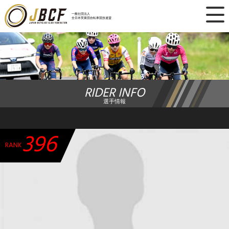
×
一般社団法人
全日本実業団自転車競技連盟
ニュース
レース日程
RIDER INFO
ランキング
選手情報
レース結果
396
チーム・選手
RANK
競技ガイド
加盟・登録
エントリー