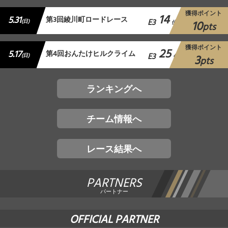
獲得ポイント
14
5.31
第3回綾川町ロードレース
E3
10
(日)
位
pts
獲得ポイント
25
5.17
第4回おんたけヒルクライム
E3
3
(日)
位
pts
ランキングへ
チーム情報へ
レース結果へ
PARTNERS
パートナー
OFFICIAL PARTNER