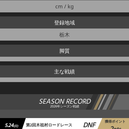
cm / kg
登録地域
栃木
脚質
主な戦績
SEASON RECORD
2026年シーズン戦績
獲得ポイント
DNF
5.24
第2回木祖村ロードレース
(日)