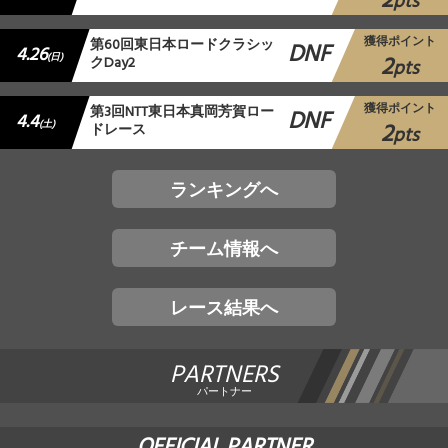
2
pts
獲得ポイント
第60回東日本ロードクラシッ
DNF
4.26
2
(日)
クDay2
pts
獲得ポイント
第3回NTT東日本真岡芳賀ロー
DNF
4.4
2
(土)
ドレース
pts
ランキングへ
チーム情報へ
レース結果へ
PARTNERS
パートナー
OFFICIAL PARTNER