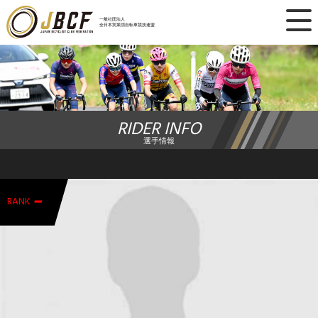
×
一般社団法人
全日本実業団自転車競技連盟
ニュース
レース日程
RIDER INFO
ランキング
選手情報
レース結果
-
チーム・選手
RANK
競技ガイド
加盟・登録
エントリー