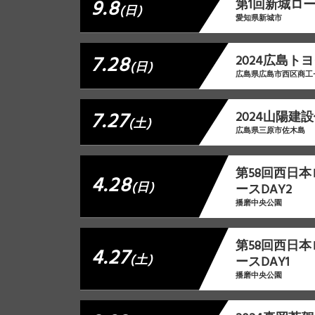
9.8
第1回新城ロ
(日)
愛知県新城市
7.28
2024広島ト
(日)
広島県広島市西区商工
7.27
2024山陽建
(土)
広島県三原市佐木島
第58回西日
4.28
(日)
ースDAY2
播磨中央公園
第58回西日
4.27
(土)
ースDAY1
播磨中央公園