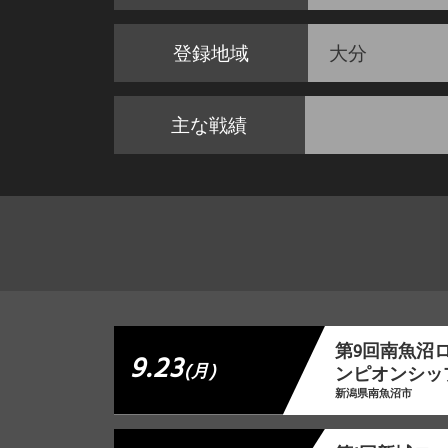
登録地域
大分
主な戦績
第9回南魚沼ロ
9.23
(月)
ンピオンシッ
新潟県南魚沼市