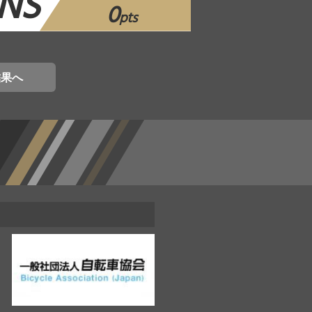
NS
0
pts
結果へ