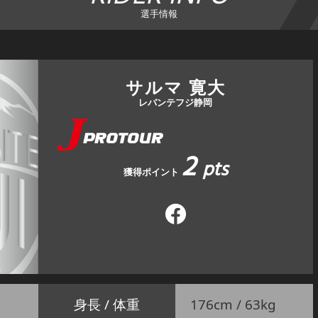
選手情報
サルマ 寛大
レバンテフジ静岡
2
pts
獲得ポイント
身長 / 体重
176cm / 63kg