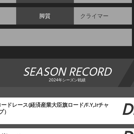
脚質
クライマー
SEASON RECORD
2024年シーズン戦績
D
ードレース(経済産業大臣旗ロード/F.Y,Jrチャ
プ）