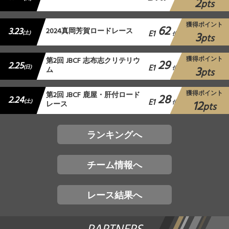
2
pts
獲得ポイント
62
3.23
2024真岡芳賀ロードレース
E1
3
(土)
位
pts
獲得ポイント
第2回 JBCF 志布志クリテリウ
29
2.25
E1
3
(日)
ム
位
pts
獲得ポイント
第2回 JBCF 鹿屋・肝付ロード
28
2.24
E1
12
(土)
レース
位
pts
ランキングへ
チーム情報へ
レース結果へ