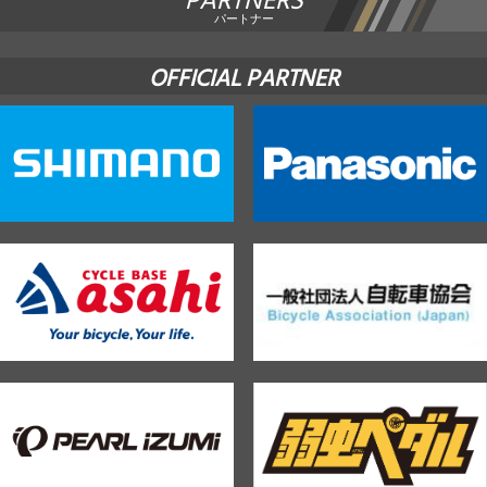
PARTNERS
パートナー
OFFICIAL PARTNER