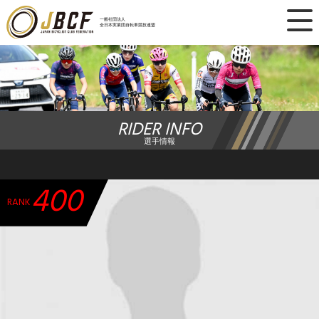
×
一般社団法人
全日本実業団自転車競技連盟
ニュース
レース日程
RIDER INFO
ランキング
選手情報
レース結果
400
チーム・選手
RANK
競技ガイド
加盟・登録
エントリー