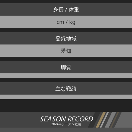
身長 / 体重
cm / kg
登録地域
愛知
脚質
主な戦績
SEASON RECORD
2024年シーズン戦績