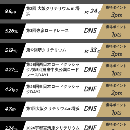
獲得ポイント
第2回 大阪クリテリウム in 堺
24
9.8
E1
3
(日)
浜
位
pts
獲得ポイント
DNS
5.26
第3回弥彦ロードレース
1
(日)
pts
獲得ポイント
33
5.19
第12回堺クリテリウム
E1
3
(日)
位
pts
第58回西日本ロードクラシッ
獲得ポイント
DNS
4.27
ク/第5回播磨中央公園ロード
1
(土)
pts
レースDAY1
獲得ポイント
第58回東日本ロードクラシッ
DNF
4.21
2
(日)
クDAY2
pts
獲得ポイント
DNS
4.7
第1回大阪クリテリウムin堺浜
1
(日)
pts
獲得ポイント
DNF
3.24
2024宇都宮清原クリテリウム
(日)