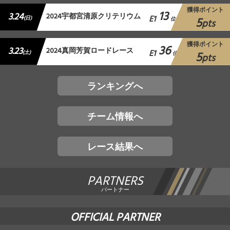
獲得ポイント
13
3.24
2024宇都宮清原クリテリウム
E1
5
(日)
位
pts
獲得ポイント
36
3.23
2024真岡芳賀ロードレース
E1
5
(土)
位
pts
ランキングへ
チーム情報へ
レース結果へ
PARTNERS
パートナー
OFFICIAL PARTNER