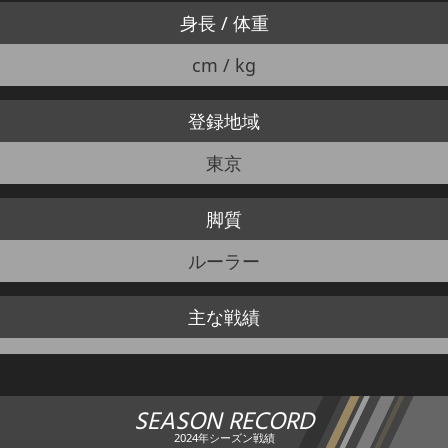
身長 / 体重
cm / kg
登録地域
東京
脚質
ルーラー
主な戦績
SEASON RECORD
2024年シーズン戦績