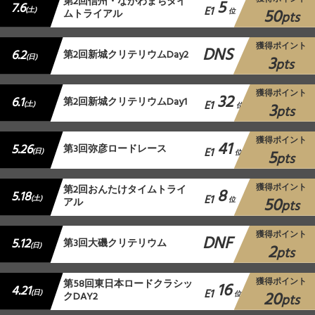
第2回信州・ながわまちタイ
5
7.6
E1
50
(土)
ムトライアル
位
pts
獲得ポイント
DNS
6.2
第2回新城クリテリウムDay2
3
(日)
pts
獲得ポイント
32
6.1
第2回新城クリテリウムDay1
E1
3
(土)
位
pts
獲得ポイント
41
5.26
第3回弥彦ロードレース
E1
5
(日)
位
pts
獲得ポイント
第2回おんたけタイムトライ
8
5.18
E1
50
(土)
アル
位
pts
獲得ポイント
DNF
5.12
第3回大磯クリテリウム
2
(日)
pts
獲得ポイント
第58回東日本ロードクラシッ
16
4.21
E1
20
(日)
クDAY2
位
pts