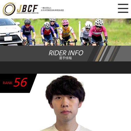
×
一般社団法人
全日本実業団自転車競技連盟
ニュース
レース日程
RIDER INFO
ランキング
選手情報
レース結果
56
チーム・選手
RANK
競技ガイド
加盟・登録
エントリー