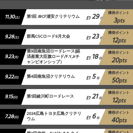
獲得ポイント
29
11.30
第1回 JBCF浦安クリテリウム
E1
3
(土)
位
pts
獲得ポイント
23
9.28
群馬CSCロード9月大会
E1
12
(土)
位
pts
第9回南魚沼ロードレース(経
獲得ポイント
18
9.23
済産業大臣旗ロード/F.Y,Jrチ
E1
20
(月)
位
pts
ャンピオンシップ）
獲得ポイント
5
9.22
第4回南魚沼クリテリウム
E1
50
(日)
位
pts
獲得ポイント
21
9.15
第1回綾川町ロードレース
E1
12
(日)
位
pts
獲得ポイント
2024広島トヨタ広島クリテリ
6
7.28
E1
40
(日)
ウム
位
pts
獲得ポイント