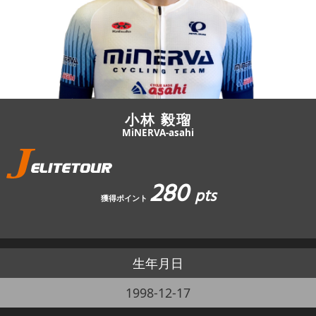
JBCF ROAD SERIESとは
小林 毅瑠
MiNERVA-asahi
280
pts
獲得ポイント
生年月日
1998-12-17