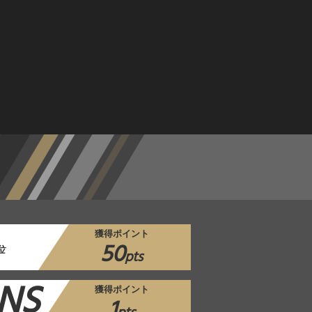
獲得ポイント
50
位
pts
NS
獲得ポイント
1