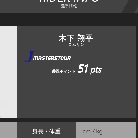
選手情報
木下 翔平
コムリン
51
pts
獲得ポイント
身長 / 体重
cm / kg