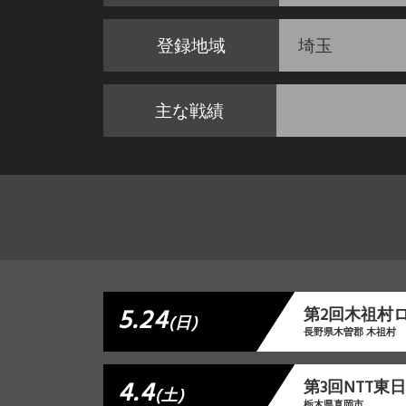
登録地域
埼玉
主な戦績
5.24
第2回木祖村
(日)
長野県木曽郡 木祖村
4.4
第3回NTT
(土)
栃木県真岡市