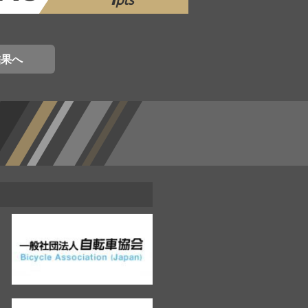
pts
結果へ