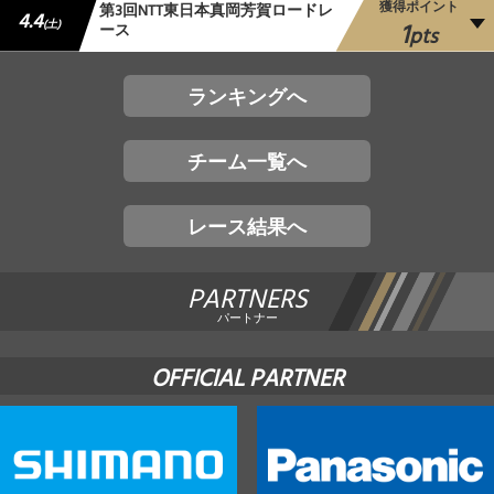
獲得ポイント
第3回NTT東日本真岡芳賀ロードレ
4.4
1
(土)
ース
pts
ランキングへ
チーム一覧へ
レース結果へ
PARTNERS
パートナー
OFFICIAL PARTNER