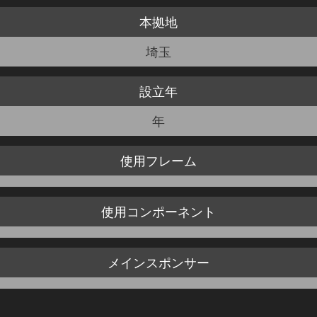
本拠地
JBCF ROAD SERIESとは
埼玉
設立年
年
使用
フレーム
使用
コンポーネント
メイン
スポンサー