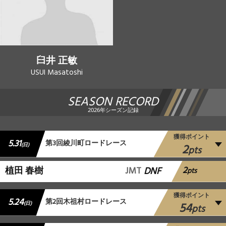
臼井 正敏
USUI Masatoshi
SEASON RECORD
2026年シーズン記録
獲得ポイント
5.31
第3回綾川町ロードレース
2
(日)
pts
2
植田 春樹
JMT
DNF
pts
獲得ポイント
5.24
第2回木祖村ロードレース
54
(日)
pts