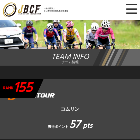
×
一般社団法人
全日本実業団自転車競技連盟
ニュース
レース日程
TEAM INFO
ランキング
チーム情報
レース結果
155
チーム・選手
RANK
競技ガイド
コムリン
57
加盟・登録
pts
獲得ポイント
エントリー