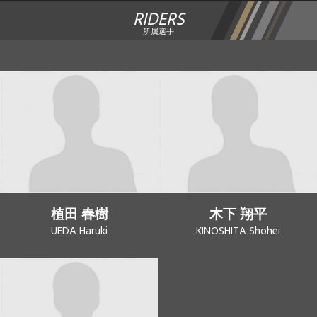
RIDERS
所属選手
植田 春樹
木下 翔平
UEDA Haruki
KINOSHITA Shohei