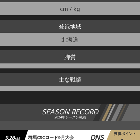
cm / kg
登録地域
北海道
脚質
主な戦績
SEASON RECORD
2024年シーズン戦績
獲得ポイント
DNS
9.28
群馬CSCロード9月大会
(土)