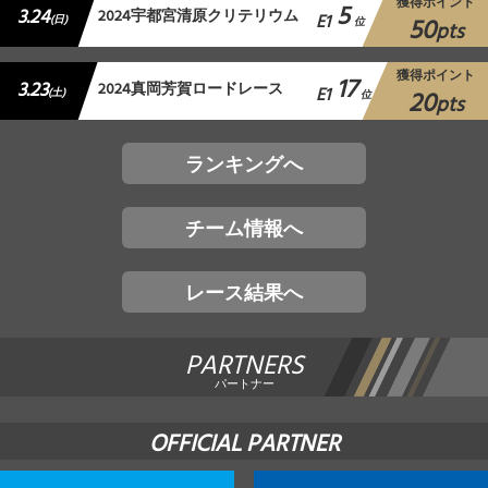
獲得ポイント
5
3.24
2024宇都宮清原クリテリウム
E1
50
(日)
位
pts
獲得ポイント
17
3.23
2024真岡芳賀ロードレース
E1
20
(土)
位
pts
ランキングへ
チーム情報へ
レース結果へ
PARTNERS
パートナー
OFFICIAL PARTNER