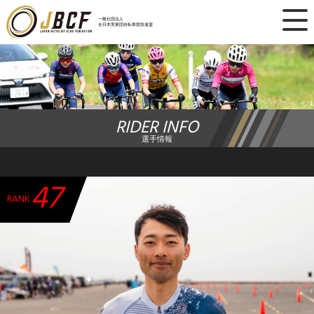
×
一般社団法人
全日本実業団自転車競技連盟
ニュース
レース日程
RIDER INFO
ランキング
選手情報
レース結果
47
チーム・選手
RANK
競技ガイド
加盟・登録
エントリー