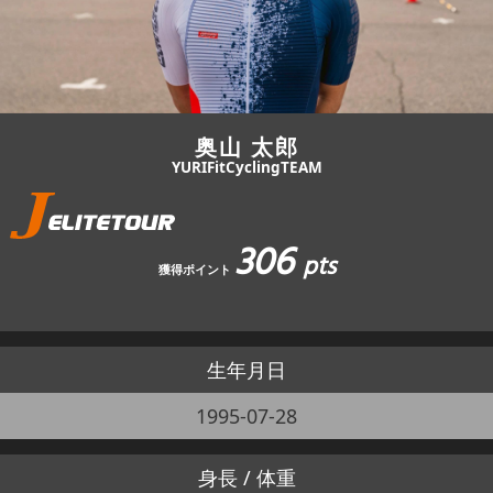
JBCF ROAD SERIESとは
奥山 太郎
YURIFitCyclingTEAM
306
pts
獲得ポイント
生年月日
1995-07-28
身長 / 体重