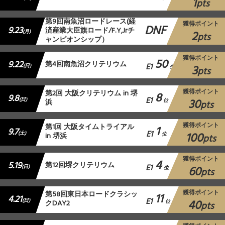
1
pts
第9回南魚沼ロードレース(経
獲得ポイント
DNF
9.23
済産業大臣旗ロード/F.Y,Jrチ
2
(月)
pts
ャンピオンシップ）
獲得ポイント
50
9.22
第4回南魚沼クリテリウム
E1
3
(日)
位
pts
獲得ポイント
第2回 大阪クリテリウム in 堺
8
9.8
E1
30
(日)
浜
位
pts
獲得ポイント
第1回 大阪タイムトライアル
1
9.7
E1
100
(土)
in 堺浜
位
pts
獲得ポイント
4
5.19
第12回堺クリテリウム
E1
60
(日)
位
pts
獲得ポイント
第58回東日本ロードクラシッ
11
4.21
E1
40
(日)
クDAY2
位
pts